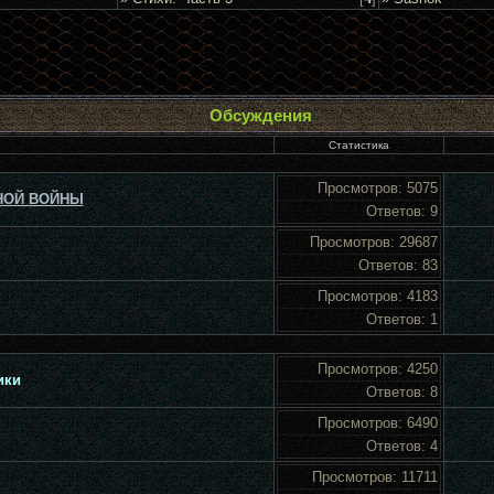
Обсуждения
Статистика
5075
НОЙ ВОЙНЫ
9
29687
83
4183
1
4250
ики
8
6490
4
11711