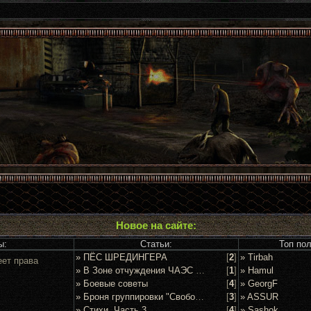
Новое на сайте:
ы:
Статьи:
Топ по
» ПЁС ШРЕДИНГЕРА
[
2
]
» Tirbah
еет права
» В Зоне отчуждения ЧАЭС задержан очередной сталкер
[
1
]
» Hamul
» Боевые советы
[
4
]
» GeorgF
» Броня группировки "Свобода"
[
3
]
» ASSUR
» Стихи. Часть 3
[
4
]
» Sashok