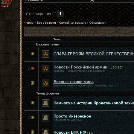
1
Страница
1
из
1
Форум
»
Все обо всем
»
Оружейная комната
»
Обсуждения
Тема
Важные темы
СЛАВА ГЕРОЯМ ВЕЛИКОЙ ОТЕЧЕСТВЕН
Новости Российской армии
[
1
2
3
4
5
]
новости.... комментарии и рассуждения
Боевые техики мира
Коротко о военных исскуствах - единобрствах и ...
Темы форума
Немного из истории бронетанковой техн
Просто Интересное
Обо всём по маленьку
Новости ВПК РФ
[
1
2
]