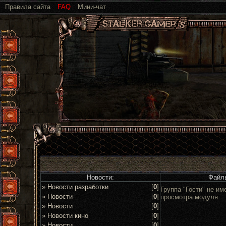
Правила сайта
FAQ
Мини-чат
Новости:
Файл
» Новости разработки
[
0
]
Группа "Гости" не им
» Новости
[
0
]
просмотра модуля
» Новости
[
0
]
» Новости кино
[
0
]
» Новости
[
0
]