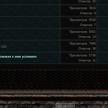
25
3616
9
8530
7
5001
13
7940
[
1
2
]
38
5736
лизких к ним условиях
11