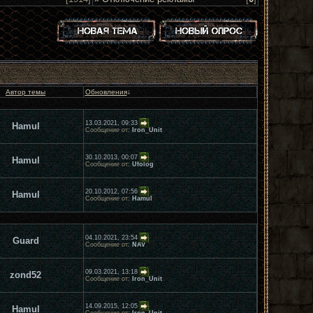
Автор темы
Обновления
↓
13.03.2021, 09:33
Hamul
Сообщение от:
Iron_Unit
30.10.2013, 00:07
Hamul
Сообщение от:
Ufolog
20.10.2012, 07:56
Hamul
Сообщение от:
Hamul
04.10.2021, 23:54
Guard
Сообщение от:
NAV
09.03.2021, 13:18
zond52
Сообщение от:
Iron_Unit
14.09.2015, 12:05
Hamul