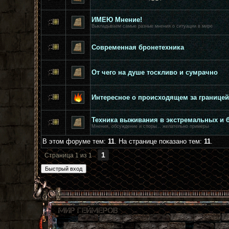
ИМЕЮ Мнение!
Выкладываем самые разные мнения о ситуации в мире
Современная бронетехника
От чего на душе тоскливо и сумрачно
Интересное о происходящем за границей
Техника выживания в экстремальных и б
Мнения, обсуждение и споры... желательно примеры
В этом форуме тем:
11
. На странице показано тем:
11
.
1
Страница
1
из
1