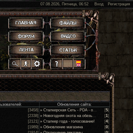
07.08.2026, Пятница, 06:52
Вход
Регистрация
.
.
.
.
.
.
.
.
.
.
.
льзователей:
Обновления сайта:
[3458]
» Сталкерская Сеть - PDA - обсуждение и предложения
[
5
]
[2338]
» Новогодняя охота на обезьян 2016!
[
1
]
[2121]
» Сталкер года - голосование!
[
4
]
[1989]
» Обновление магазина
[
0
]
[1914]
» Отключение рекламы
[
0
]