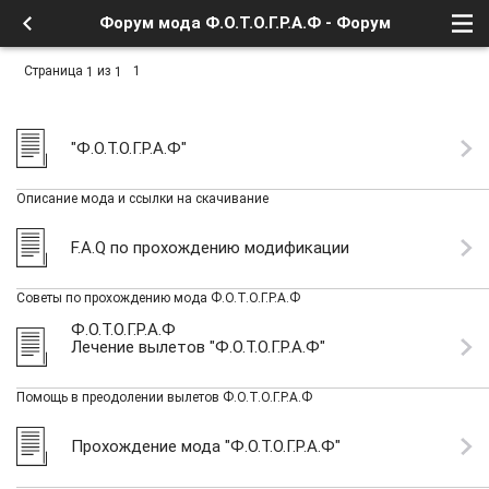
Форум мода Ф.О.Т.О.Г.Р.А.Ф - Форум
Страница
из
1
1
1
"Ф.О.Т.О.Г.Р.А.Ф"
Описание мода и ссылки на скачивание
F.A.Q по прохождению модификации
Советы по прохождению мода Ф.О.Т.О.Г.Р.А.Ф
Ф.О.Т.О.Г.Р.А.Ф
Лечение вылетов "Ф.О.Т.О.Г.Р.А.Ф"
Помощь в преодолении вылетов Ф.О.Т.О.Г.Р.А.Ф
Прохождение мода "Ф.О.Т.О.Г.Р.А.Ф"