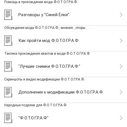
Помощь в прохождении мода Ф.О.Т.О.Г.Р.А.Ф
Разговоры у "Синей Ёлки"
Обсуждение мода Ф.О.Т.О.Г.Р.А.Ф , мнения , споры ...
Как пройти мод Ф.О.Т.О.Г.Р.А.Ф
Тактика прохождения квестов в моде Ф.О.Т.О.Г.Р.А.Ф
"Лучшие снимки Ф.О.Т.О.Г.Р.А.Ф."
Скриншоты и видео модификации Ф.О.Т.О.Г.Р.А.Ф.
Дополнения к модификации Ф.О.Т.О.Г.Р.А.Ф
Народные поделки для Ф.О.Т.О.Г.Р.А.Ф
"Ф.О.Т.О.Г.Р.А.Ф"