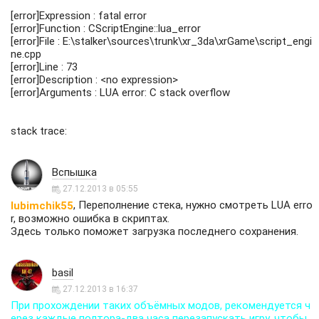
[error]Expression : fatal error
[error]Function : CScriptEngine::lua_error
[error]File : E:\stalker\sources\trunk\xr_3da\xrGame\script_engi
ne.cpp
[error]Line : 73
[error]Description : <no expression>
[error]Arguments : LUA error: C stack overflow
stack trace:
Вспышка
27.12.2013 в 05:55
, Переполнение стека, нужно смотреть LUA erro
lubimchik55
r, возможно ошибка в скриптах.
Здесь только поможет загрузка последнего сохранения.
basil
27.12.2013 в 16:37
При прохождении таких объёмных модов, рекомендуется ч
ерез каждые полтора-два часа перезапускать игру, чтобы