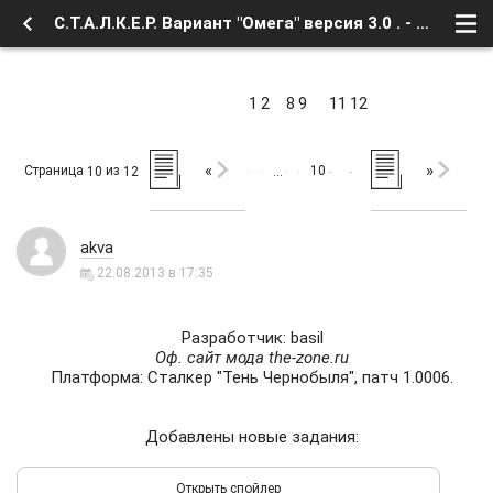
С.Т.А.Л.К.Е.Р. Вариант "Омега" версия 3.0 . - Страница 10 - Форум
1
2
8
9
11
12
«
»
Страница
из
10
10
12
…
akva
22.08.2013 в 17:35
Разработчик: basil
Оф. сайт мода the-zone.ru
Платформа: Сталкер "Тень Чернобыля", патч 1.0006.
Добавлены новые задания: