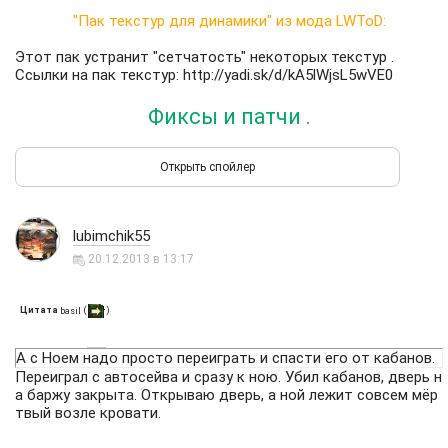
"Пак текстур для динамики" из мода LWToD:
Этот пак устранит "сетчатость" некоторых текстур .
Ссылки на пак текстур:
http://yadi.sk/d/kA5lWjsL5wVE0
Фиксы и патчи .
lubimchik55
20.12.2013 в 13:17
Цитата
(
)
basil
А с Ноем надо просто переиграть и спасти его от кабанов.
Переиграл с автосейва и сразу к ною. Убил кабанов, дверь н
а баржу закрыта. Открываю дверь, а ной лежит совсем мёр
твый возле кровати.