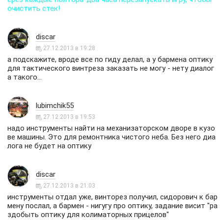
очистить стек!
discar
27.12.2013 в 19:28
а подскажите, вроде все по гиду делал, а у бармена оптику
для тактического винтреза заказать не могу - нету диалог
а такого...
lubimchik55
27.12.2013 в 19:53
надо инструменты найти на механизаторском дворе в кузо
ве машины. Это для ремонтника чистого неба. Без него диа
лога не будет на оптику
discar
27.12.2013 в 21:03
инструменты отдал уже, винторез получил, сидорович к бар
мену послал, а бармен - нигугу про оптику, задание висит "ра
здобыть оптику для колиматорных прицелов"