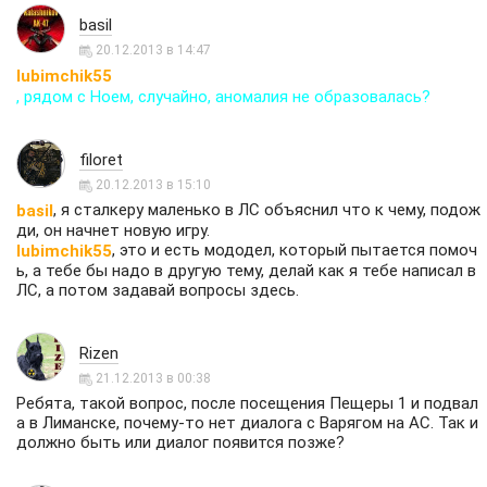
basil
20.12.2013 в 14:47
lubimchik55
, рядом с Ноем, случайно, аномалия не образовалась?
filoret
20.12.2013 в 15:10
, я сталкеру маленько в ЛС объяснил что к чему, подож
basil
ди, он начнет новую игру.
, это и есть мододел, который пытается помоч
lubimchik55
ь, а тебе бы надо в другую тему, делай как я тебе написал в
ЛС, а потом задавай вопросы здесь.
Rizen
21.12.2013 в 00:38
Ребята, такой вопрос, после посещения Пещеры 1 и подвал
а в Лиманске, почему-то нет диалога с Варягом на АС. Так и
должно быть или диалог появится позже?