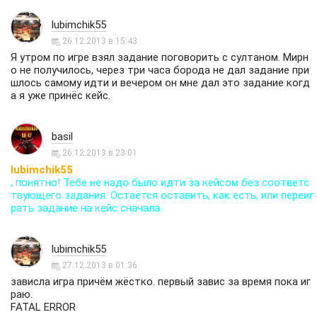
lubimchik55
26.12.2013 в 15:43
Я утром по игре взял задание поговорить с султаном. Мирн
о не получилось, через три часа борода не дал задание при
шлось самому идти и вечером он мне дал это задание когд
а я уже принёс кейс.
basil
26.12.2013 в 23:01
lubimchik55
, понятно! Тебе не надо было идти за кейсом без соответс
твующего задания. Остаётся оставить, как есть, или переиг
рать задание на кейс сначала.
lubimchik55
27.12.2013 в 01:36
зависла игра причём жёстко. первый завис за время пока иг
раю.
FATAL ERROR