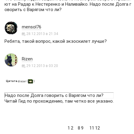
ют на Радар к Нестеренко и Наливайко. Надо после Долга г
оворить с Варягом что ли?
mensol76
28.12.2013 в 21:34
Ребята, такой вопрос, какой экзоскилет лучше?
Rizen
29.12.2013 в 03:20
Цитата
(
)
discar
Надо после Долга говорить с Варягом что ли?
Читай Гид по прохождению, там четко все указано.
1
2
8
9
11
12