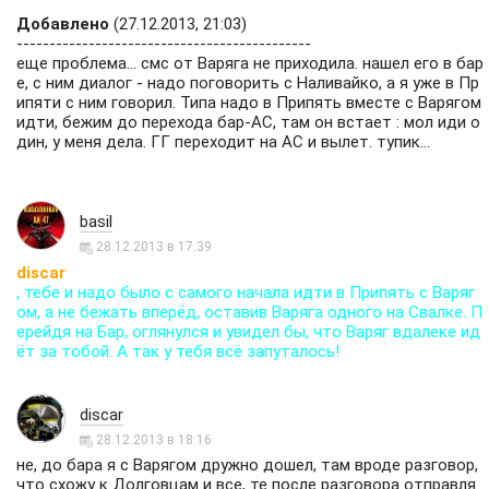
Добавлено
(27.12.2013, 21:03)
---------------------------------------------
еще проблема... смс от Варяга не приходила. нашел его в бар
е, с ним диалог - надо поговорить с Наливайко, а я уже в Пр
ипяти с ним говорил. Типа надо в Припять вместе с Варягом
идти, бежим до перехода бар-АС, там он встает : мол иди о
дин, у меня дела. ГГ переходит на АС и вылет. тупик...
basil
28.12.2013 в 17:39
discar
, тебе и надо было с самого начала идти в Припять с Варяг
ом, а не бежать вперёд, оставив Варяга одного на Свалке. П
ерейдя на Бар, оглянулся и увидел бы, что Варяг вдалеке ид
ёт за тобой. А так у тебя всё запуталось!
discar
28.12.2013 в 18:16
не, до бара я с Варягом дружно дошел, там вроде разговор,
что схожу к Долговцам и все, те после разговора отправля