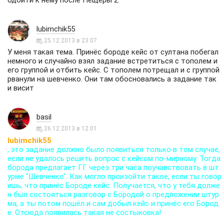
одойти к нему после Пещеры 2.
lubimchik55
25.12.2013 в 23:07
У меня такая тема. Принёс бороде кейс от султана побегал
немного и случайно взял задание встретиться с тополем и
его группой и отбить кейс. С тополем потрещал и с группой
рванули на шевченко. Они там обосновались а задание так
и висит
basil
26.12.2013 в 12:01
lubimchik55
, это задание должно было появиться только в том случае,
если не удалось решить вопрос с кейсом по-мирному. Тогда
борода предлагает ГГ через три часа поучавствовать в шт
урме "Шевченко". Как могло произойти такое, если ты говор
ишь, что принёс Бороде кейс. Получается, что у тебя долже
н был состояться разговор с Бородой о предложении штур
ма, а ты потом пошёл и сам добыл кейс и принёс его Бород
е. Отсюда появилась такая не состыковка!