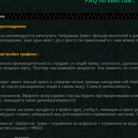
FAQ по квестам :
прохождению
ьно рекомендуется заполучить Чебурашку (квест братьев-искателей в до
рохождению, еще один квест, да и просто он прикольный и с ним можно п
астройке графики :
сильно производительность страдает от опций травы: плотность, дально
 мощную карту. Поэтому настраивайте аккуратно. Как правило, не стои
округ имеет черный ореол и слишком четкие границы наподобие cell-sha
 (в списке расширенных опций в самом низу). Снизьте интенсивность.
включенном Эффекте фокусировки глаз вы видите при прицеливании сл
h, лежащий в папке gamedata/shaders/r2/
о тонких настроек находятся в файле ogse_config.h, лежащем в папке g
абудьте стереть шейдерный кеш для корректного применения настроек. О
тяжести" эффектов: трава > отражения на асфальте > отражения на вод
чество и выше) > HBAO