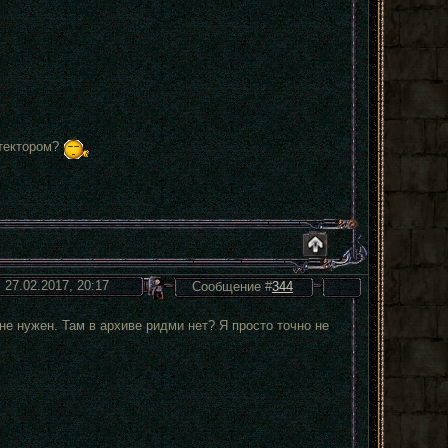
етектором?
 27.02.2017, 20:17
Сообщение #
344
не нужен. Там в архиве ридми нет? Я просто точно не