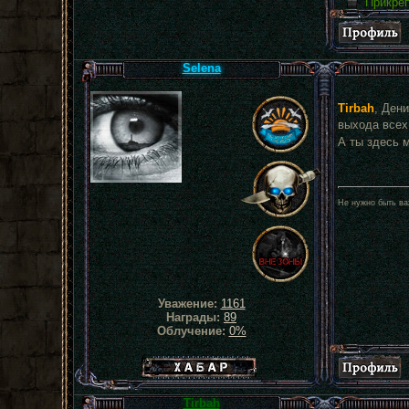
Прикре
Selena
Tirbah
, Ден
выхода всех
А ты здесь 
Не нужно быть ва
Уважение:
1161
Награды:
89
Облучение:
0%
Хабар сталкера
Tirbah