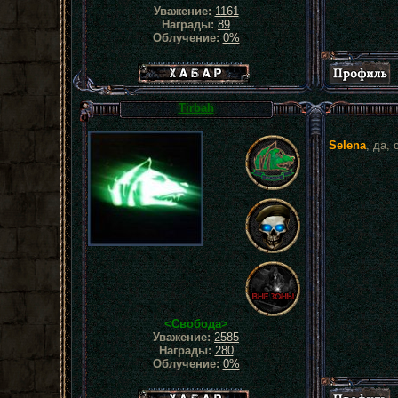
Уважение:
1161
Награды:
89
Облучение:
0%
Хабар сталкера
Tirbah
Selena
, да,
<Свобода>
Уважение:
2585
Награды:
280
Облучение:
0%
Хабар сталкера