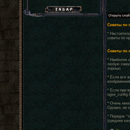
Хабар сталкера
Советы по 
* Настоятел
советы по п
Советы по н
* Наиболее 
любую самую
хорошо.
* Если все в
изображения
* Если при 
ogse_config.
* Очень мног
Однако, не з
* Порядок "
(среднее ка