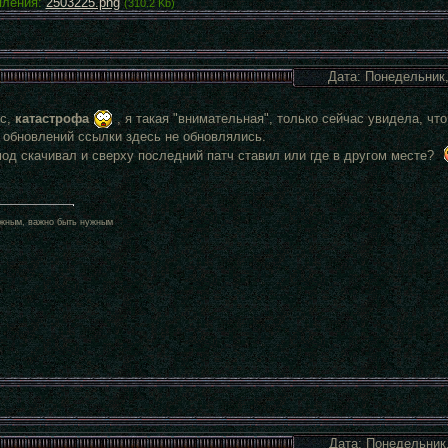
пления:
2503225.png
(310.2 Kb)
Дата: Понедельник,
ис,
катастрофа
, я такая "внимательная", только сейчас увидела, чт
 обновлений ссылки здесь не обновлялись.
мод скачивал и сверху последний патч ставил или где в другом месте?
жным, важно быть нужным
Дата: Понедельник,