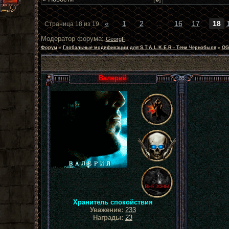
«
1
2
16
17
18
Страница
18
из
19
…
Модератор форума:
GeorgF
Форум
»
Глобальные модификации для S.T.A.L.K.E.R - Тени Чернобыля
»
OG
Валерий
Хранитель спокойствия
Уважение:
233
Награды:
23