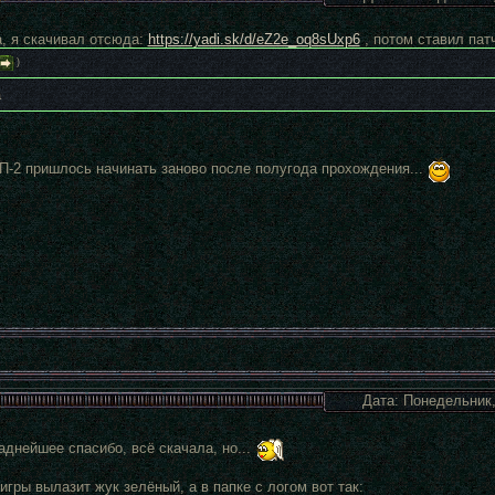
а, я скачивал отсюда:
https://yadi.sk/d/eZ2e_oq8sUxp6
, потом ставил патч
)
а
П-2 пришлось начинать заново после полугода прохождения...
Дата: Понедельник,
аднейшее спасибо, всё скачала, но...
игры вылазит жук зелёный, а в папке с логом вот так: