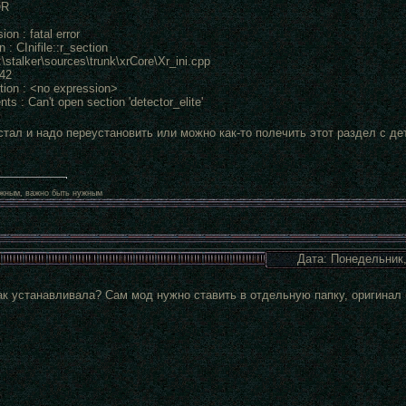
OR
ion : fatal error
n : CInifile::r_section
E:\stalker\sources\trunk\xrCore\Xr_ini.cpp
342
ption : <no expression>
ts : Can't open section 'detector_elite'
стал и надо переустановить или можно как-то полечить этот раздел с д
жным, важно быть нужным
Дата: Понедельник,
ак устанавливала? Сам мод нужно ставить в отдельную папку, оригинал 