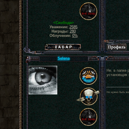
<Свобода>
Уважение:
2585
Награды:
280
Облучение:
0%
Хабар сталкера
Selena
Не, в папке 
установщик 
Не нужно быть ва