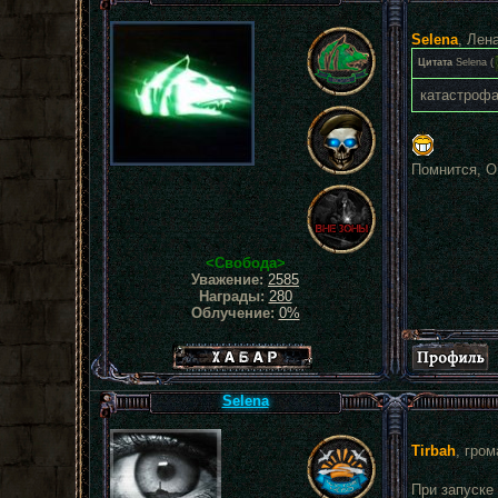
Selena
, Лен
Цитата
Selena
(
катастроф
Помнится, О
<Свобода>
Уважение:
2585
Награды:
280
Облучение:
0%
Хабар сталкера
Selena
Tirbah
, гром
При запуске 