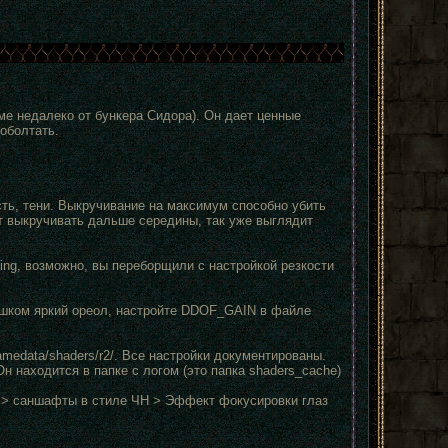
ме недалеко от бункера Сидора). Он дает ценные
оболтать.
сть, тени. Выкручивание на максимум способно убить
т выкручивать дальше середины, так уже выглядит
ding, возможно, вы переборщили с настройкой резкости
ишком яркий ореол, настройте DDOF_GAIN в файле
amedata/shaders/r2/. Все настройки документированы.
н находится в папке с логом (это папка shaders_cache)
е > саншафты в стиле ЧН > Эффект фокусировки глаз