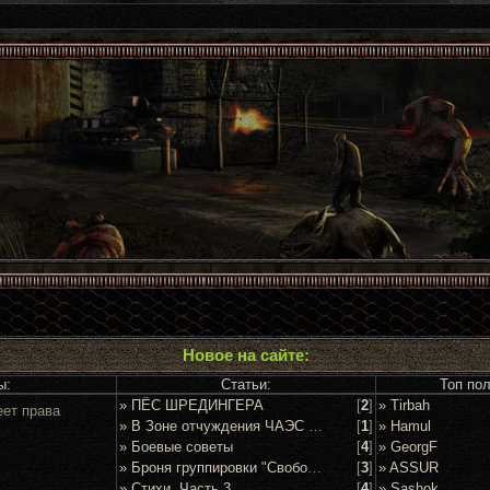
Новое на сайте:
ы:
Статьи:
Топ по
» ПЁС ШРЕДИНГЕРА
[
2
]
» Tirbah
еет права
» В Зоне отчуждения ЧАЭС задержан очередной сталкер
[
1
]
» Hamul
» Боевые советы
[
4
]
» GeorgF
» Броня группировки "Свобода"
[
3
]
» ASSUR
» Стихи. Часть 3
[
4
]
» Sashok