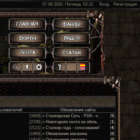
07.08.2026, Пятница, 02:22
Вход
Регистрация
.
.
.
.
.
.
.
.
.
.
.
льзователей:
Обновления сайта:
[3458]
» Сталкерская Сеть - PDA - обсуждение и предложения
[
5
]
[2338]
» Новогодняя охота на обезьян 2016!
[
1
]
[2121]
» Сталкер года - голосование!
[
4
]
[1989]
» Обновление магазина
[
0
]
[1914]
» Отключение рекламы
[
0
]