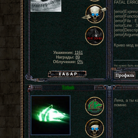
FATAL ERR
[error]Express
[error]Functio
[error]File : 
[error]Line : 
[error]Descri
[error]Argumen
Криво мод в
Уважение:
1161
Награды:
89
Облучение:
0%
Не нужно быть ва
Хабар сталкера
Tirbah
Лена, а ты к
помню.