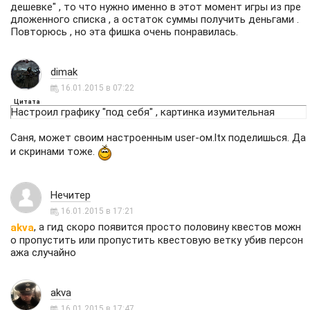
дешевке" , то что нужно именно в этот момент игры из пре
дложенного списка , а остаток суммы получить деньгами .
Повторюсь , но эта фишка очень понравилась.
dimak
16.01.2015 в 07:22
Цитата
Настроил графику "под себя" , картинка изумительная
Саня, может своим настроенным user-ом.ltx поделишься. Да
и скринами тоже.
Нечитер
16.01.2015 в 17:21
, а гид скоро появится просто половину квестов можн
akva
о пропустить или пропустить квестовую ветку убив персон
ажа случайно
akva
16.01.2015 в 17:47