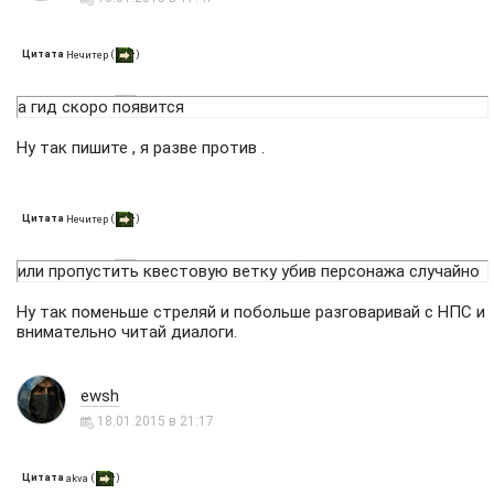
Цитата
(
)
Нечитер
а гид скоро появится
Ну так пишите , я разве против .
Цитата
(
)
Нечитер
или пропустить квестовую ветку убив персонажа случайно
Ну так поменьше стреляй и побольше разговаривай с НПС и
внимательно читай диалоги.
ewsh
18.01.2015 в 21:17
Цитата
(
)
akva