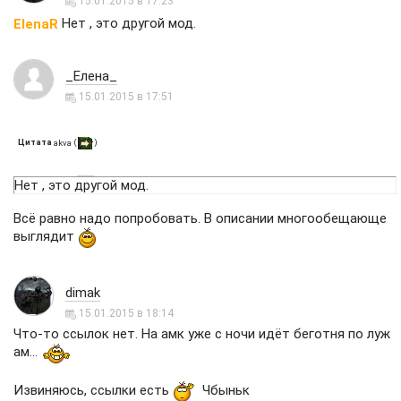
15.01.2015 в 17:23
Нет , это другой мод.
ElenaR
_Елена_
15.01.2015 в 17:51
Цитата
(
)
akva
Нет , это другой мод.
Всё равно надо попробовать. В описании многообещающе
выглядит
dimak
15.01.2015 в 18:14
Что-то ссылок нет. На амк уже с ночи идёт беготня по луж
ам...
Извиняюсь, ссылки есть
Чбыньк