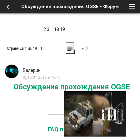
Обсуждение прохождения OGSE - Форум
2
3
18
19
»
Страница
из
1
1
19
…
Валерий
15.01.2015 в 16:43
Обсуждение прохождения OGSE
FAQ по квестам :