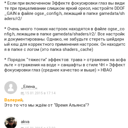
* Если при включенном Эффекте фокусировки глаз вы види
те при прицеливании слишком яркий ореол, настройте DDOF
_GAIN в файле ogse_config.h, лежащий в папке gamedata/sh
aders/r2/
* Очень много тонких настроек находятся в файле ogse_co
nfig.h, лежащем в папке gamedata/shaders/r2/. Все настройк
и документированы. Однако, не забудьте стереть шейдерн
ый кеш для корректного применения настроек. Он находитс
я в папке с логом (это папка shaders_cache)
* Порядок "тяжести" эффектов: трава > отражения на асфа
льте > отражения на воде > саншафты в стиле ЧН > Эффект
фокусировки глаз (среднее качество и выше) > HBAO
_Елена_
15.01.2015 в 17:14
,
Валерий
Это то что мы ждём от "Время Альянса"?
akva