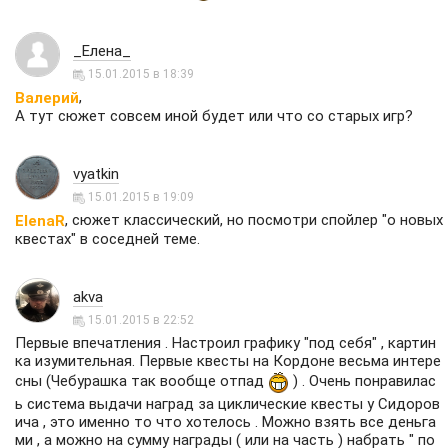
_Елена_
15.01.2015 в 18:39
,
Валерий
А тут сюжет совсем иной будет или что со старых игр?
vyatkin
15.01.2015 в 19:09
, сюжет классический, но посмотри спойлер "о новых
ElenaR
квестах" в соседней теме.
akva
15.01.2015 в 22:52
Первые впечатления . Настроил графику "под себя" , картин
ка изумительная. Первые квесты на Кордоне весьма интере
сны (Чебурашка так вообще отпад
) . Очень понравилас
ь система выдачи наград за циклические квесты у Сидоров
ича , это именно то что хотелось . Можно взять все деньга
ми , а можно на сумму награды ( или на часть ) набрать " по