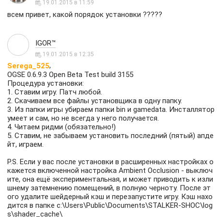
19.01.2015 в 11:59
всем привет, какой порядок установки ?????
IGOR™
19.01.2015 в 12:35
,
Serega_525
OGSE 0.6.9.3 Open Beta Test build 3155
Процедура установки:
1. Ставим игру. Патч любой.
2. Скачиваем все файлы установщика в одну папку.
3. Из папки игры убираем папки bin и gamedata. Инсталлятор
умеет и сам, но не всегда у него получается.
4. Читаем ридми (обязательно!)
5. Ставим, не забываем установить последний (пятый) апде
йт, играем.
P.S. Если у вас после установки в расширенных настройках о
кажется включенной настройка Ambient Occlusion - выключ
ите, она ещё экспериментальная, и может приводить к изли
шнему затемнению помещений, в полную черноту. После эт
ого удалите шейдерный кэш и перезапустите игру. Кэш нахо
дится в папке c:\Users\Public\Documents\STALKER-SHOC\log
s\shader_cache\