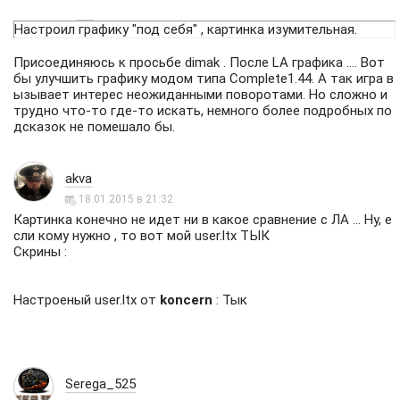
Настроил графику "под себя" , картинка изумительная.
Присоединяюсь к просьбе dimak . После LA графика .... Вот
бы улучшить графику модом типа Complete1.44. А так игра в
ызывает интерес неожиданными поворотами. Но сложно и
трудно что-то где-то искать, немного более подробных по
дсказок не помешало бы.
akva
18.01.2015 в 21:32
Картинка конечно не идет ни в какое сравнение с ЛА ... Ну, е
сли кому нужно , то вот мой user.ltx
ТЫК
Скрины :
Настроеный user.ltx от
koncern
:
Тык
Serega_525