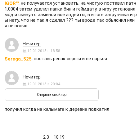
, не получается установить, на чистую поставил патч
IGOR™
1.0004 затем удалил папки бин и геймдату, в игру установил
мод и скинул с заменой все апдейты, в итоге загрузчика игр
ы нету, что не так я сделал ??? ты вроде так обьяснил или
я не понял
Нечитер
19.01.2015 в 18:58
, поставь репак сереги и не парься
Serega_525
Нечитер
19.01.2015 в 20:04
получил когда на калымаге к деревне подкатил
2
3
18
19