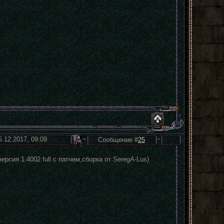
5.12.2017, 09:09
Сообщение #
25
рсия 1.4002 full с патчем,сборка от SeregA-Lus)
.