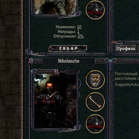
Уважение:
10
Награды:
1
Облучение:
0%
Хабар сталкера
Nikolascha
Постоянный в
расстоянии о
SupportsAdva