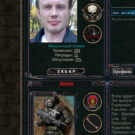
Кто хоть раз чите
Маньячный хомяк
Уважение:
184
Награды:
11
Облучение:
0%
Хабар сталкера
Даэнур
Всем здрасти
Лог вылета т
Expression : f
Function : CB
File : Blende
Line : 62
Description :
Arguments : N
Пробовал ста