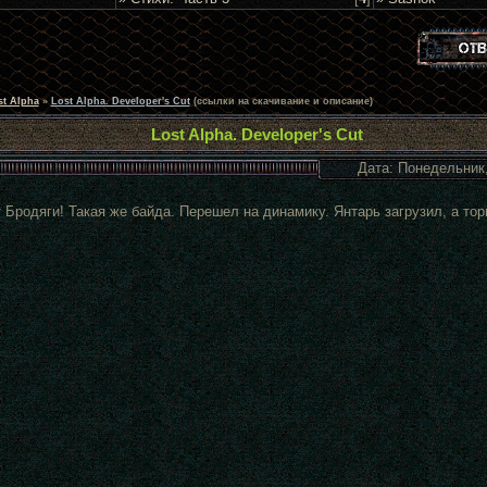
st Alpha
»
Lost Alpha. Developer's Cut
(ссылки на скачивание и описание)
Lost Alpha. Developer's Cut
Дата: Понедельник,
 Бродяги! Такая же байда. Перешел на динамику. Янтарь загрузил, а то