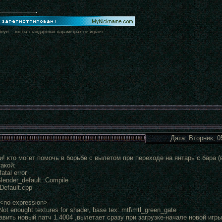
рнул -- тот на стандартных параметрах не играет.
Дата: Вторник, 0
! кто могет помочь в борьбе с вылетом при переходе на янтарь с бара (ве
акой:
atal error
lender_default::Compile
rDefault.cpp
 <no expression>
ot enought textures for shader, base tex: mtl\mtl_green_gate
вить новый патч 1.4004 ,вылетает сразу при загрузке-начале новой игры