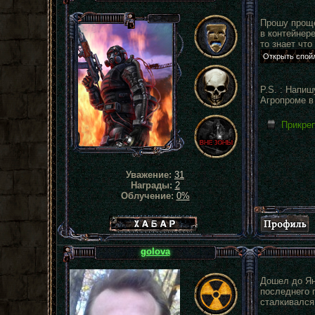
Прошу проще
в контейнере
то знает что
P.S. : Напи
Агропроме в
Прикре
Уважение:
31
Награды:
2
Облучение:
0%
Хабар сталкера
golova
Дошел до Янт
последнего п
сталкивался