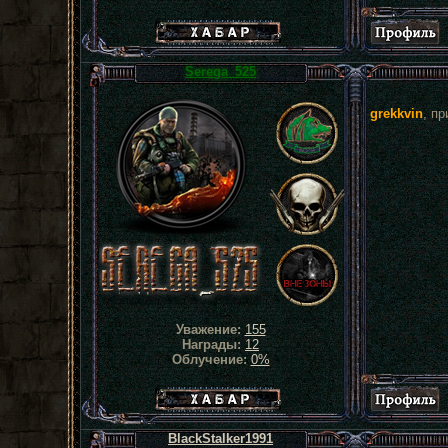
Хабар сталкера
Serega_525
grekkvin
, п
Уважение:
155
Награды:
12
Облучение:
0%
Хабар сталкера
BlackStalker1991