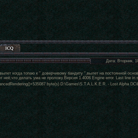
Дата: Вторник, 1
ылет когда топаю к " доверчивому бандиту ",вылет на постоянной основ
т неё,что делать ума не проложу.Версия 1.4006 Engine error. Last line in s
ncedRendering()+535087 byte(s) D:\Games\S.T.A.L.K.E.R. - Lost Alpha DC\