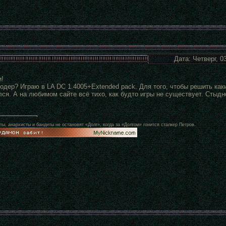
Дата: Четверг, 0
!
одер? Играю в LA DC 1.4005+Extended pack. Для того, чтобы решить как
ся. А на любимом сайте всё тихо, как будто игры не существует. Стыдн
, анархисты и бандиты не остановят «Долг», когда за «Долгом» гонится сталкер Петров.