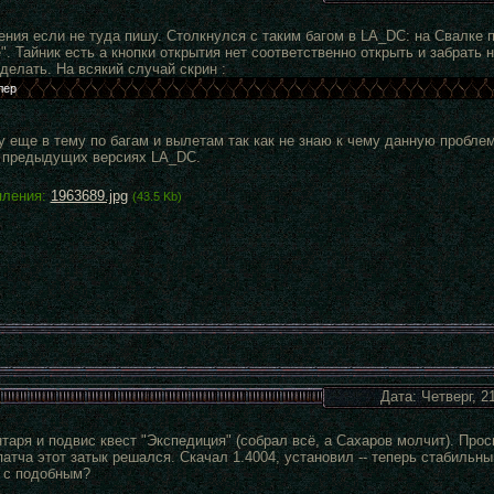
ния если не туда пишу. Столкнулся с таким багом в LA_DC: на Свалке п
". Тайник есть а кнопки открытия нет соответственно открыть и забрать н
 делать. На всякий случай скрин :
шу еще в тему по багам и вылетам так как не знаю к чему данную пробле
 предыдущих версиях LA_DC.
пления:
1963689.jpg
(43.5 Kb)
Дата: Четверг, 2
аря и подвис квест "Экспедиция" (собрал всё, а Сахаров молчит). Прос
атча этот затык решался. Скачал 1.4004, установил -- теперь стабильный
 с подобным?