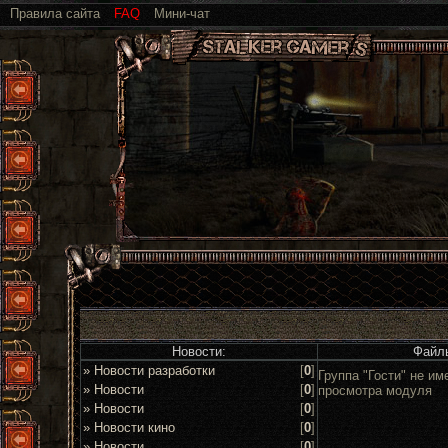
Правила сайта
FAQ
Мини-чат
Новости:
Файл
» Новости разработки
[
0
]
Группа "Гости" не им
» Новости
[
0
]
просмотра модуля
» Новости
[
0
]
» Новости кино
[
0
]
» Новости
[
0
]