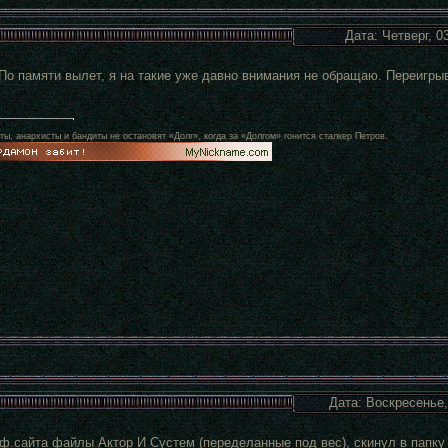
Дата: Четверг, 0
 По памяти вылет, я на такие уже давно внимания не обращаю. Переигры
, анархисты и бандиты не остановят «Долг», когда за «Долгом» гонится сталкер Петров.
Дата: Воскресенье,
ф.сайта файлы Актор И Сустем (переделанные под вес), скинул в папку с