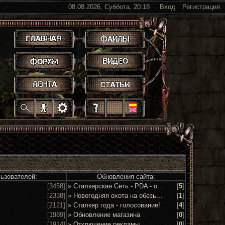
08.08.2026, Суббота, 20:18
Вход
Регистрация
.
.
.
.
.
.
.
.
.
.
.
льзователей:
Обновления сайта:
[3458]
» Сталкерская Сеть - PDA - обсуждение и предложения
[
5
]
[2338]
» Новогодняя охота на обезьян 2016!
[
1
]
[2121]
» Сталкер года - голосование!
[
4
]
[1989]
» Обновление магазина
[
0
]
[1914]
» Отключение рекламы
[
0
]