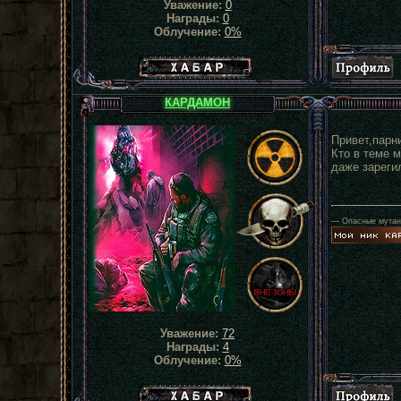
Уважение:
0
Награды:
0
Облучение:
0%
Хабар сталкера
КАРДАМОН
Привет,парни
Кто в теме м
даже зарегил
— Опасные мутанты
Уважение:
72
Награды:
4
Облучение:
0%
Хабар сталкера