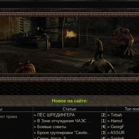
Новое на сайте:
ы:
Статьи:
Топ по
» ПЁС ШРЕДИНГЕРА
[
2
]
» Tirbah
еет права
» В Зоне отчуждения ЧАЭС задержан очередной сталкер
[
1
]
» Hamul
» Боевые советы
[
4
]
» GeorgF
» Броня группировки "Свобода"
[
3
]
» ASSUR
» Стихи. Часть 3
[
4
]
» Sashok