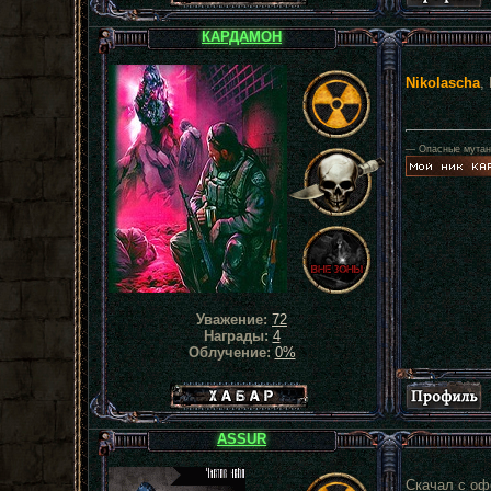
КАРДАМОН
Nikolascha
,
— Опасные мутанты
Уважение:
72
Награды:
4
Облучение:
0%
Хабар сталкера
ASSUR
Скачал с оф