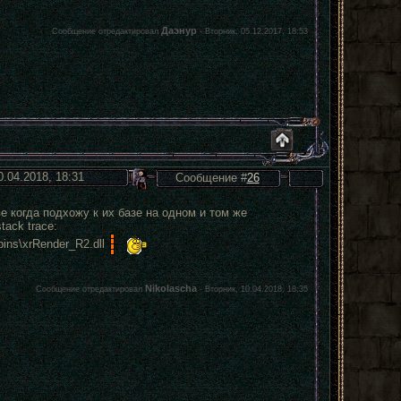
Даэнур
Сообщение отредактировал
-
Вторник, 05.12.2017, 18:53
0.04.2018, 18:31
Сообщение #
26
е когда подхожу к их базе на одном и том же
tack trace:
bins\xrRender_R2.dll
Nikolascha
Сообщение отредактировал
-
Вторник, 10.04.2018, 18:35