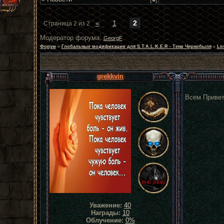
«
1
2
Страница
2
из
2
Модератор форума:
GeorgF
Форум
»
Глобальные модификации для S.T.A.L.K.E.R - Тени Чернобыля
»
Lo
grekkvin
Всем Привет
Уважение:
40
Награды:
10
Облучение:
0%