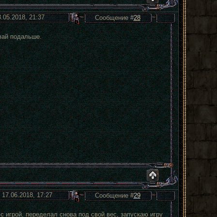
3.05.2018, 21:37
Сообщение #
28
вай подальше.
 17.06.2018, 17:27
Сообщение #
29
 игрой, переделал снова под свой вес, запускаю игру