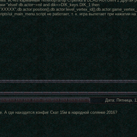
ема: исчез карманный телепортатор Стрелка в DEAD AUTUMN 2 Другая ре
ки "elseif db.actor~=nil and dik==DIK_keys.DIK_1 then
e("ХХХХХ",db.actor:position(),db.actor:level_vertex_id(),db.actor:game_vertex_i
ripts\ui_main_menu.script не работает, т. к. игра вылетает при нажатии на 
Дата: Пятница, 1
е. А где находится конфиг Скат 15м в народной солянке 2016?