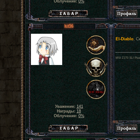
Облучение:
0%
Хабар сталкера
kit56
El-Diablo
, С
MSI Z270 SLI Plu
Уважение:
141
Награды:
18
Облучение:
0%
Хабар сталкера