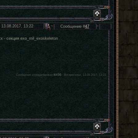
 13.08.2017, 13:22
Сообщение #
47
tx - секция exo_mil_exoskeleton
kit56
Сообщение отредактировал
-
Воскресенье, 13.08.2017, 13:23