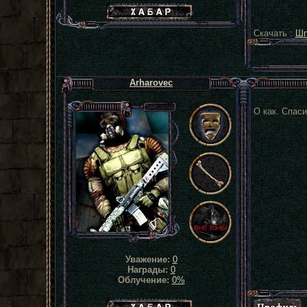
Хабар сталкера
Скачать :
Шп
Arharovec
О как. Спаси
Уважение:
0
Награды:
0
Облучение:
0%
Хабар сталкера