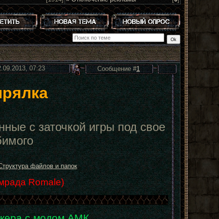
2.09.2013, 07:23
Сообщение #
1
ырялка
нные с заточкой игры под свое
бимого
Структура файлов и папок
мрада Romale)
лкера с модом АМК