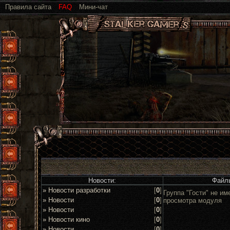
Правила сайта
FAQ
Мини-чат
Новости:
Файл
» Новости разработки
[
0
]
Группа "Гости" не им
» Новости
[
0
]
просмотра модуля
» Новости
[
0
]
» Новости кино
[
0
]
» Новости
[
0
]