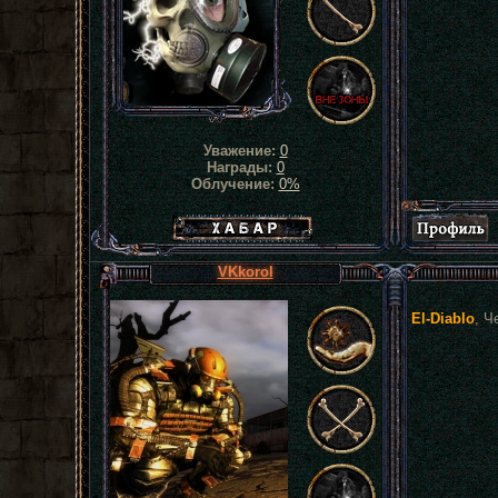
Уважение:
0
Награды:
0
Облучение:
0%
Хабар сталкера
VKkorol
El-Diablo
, Ч