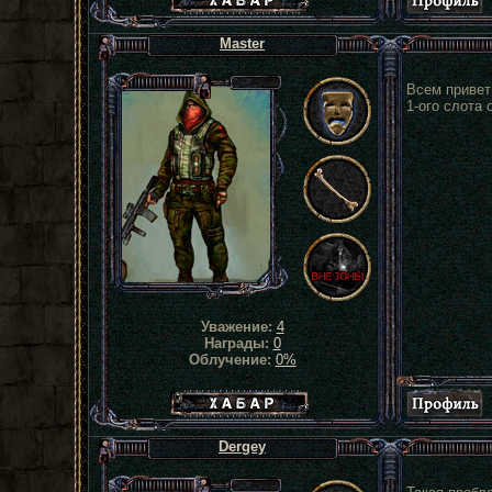
Master
Всем привет!
1-ого слота 
Уважение:
4
Награды:
0
Облучение:
0%
Хабар сталкера
Dergey