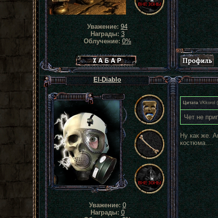
Уважение:
94
Награды:
3
Облучение:
0%
Хабар сталкера
El-Diablo
Цитата
VKkorol
(
Чет не при
Ну как же. А
костюма....
Уважение:
0
Награды:
0