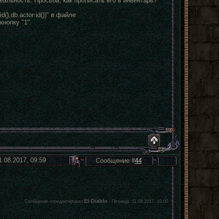
альность. Просьба, как прописать его в инвентарь?
d(),db.actor:id())" в файле
кнопку "1".
1.08.2017, 09:59
Сообщение #
44
El-Diablo
Сообщение отредактировал
-
Пятница, 11.08.2017, 10:00