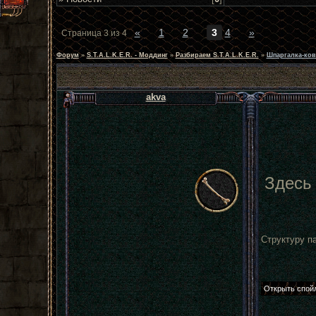
«
1
2
3
4
»
Страница
3
из
4
Форум
»
S.T.A.L.K.E.R. - Моддинг
»
Разбираем S.T.A.L.K.E.R.
»
Шпаргалка-ков
akva
Здесь 
Структуру п