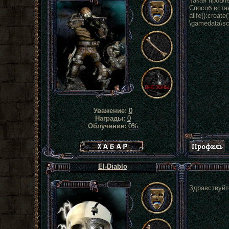
Такая пробл
Способ встав
alife():creat
\gamedata\sc
Уважение:
0
Награды:
0
Облучение:
0%
Хабар сталкера
El-Diablo
Здравствуйт