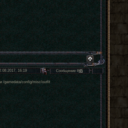
2.08.2017, 16:19
Сообщение #
45
 /gamedata/config/misc/outfit