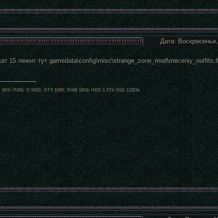
Дата: Воскресенье,
кат 15 лежит тут gamedata\config\misc\strange_zone_mod\meceniy_outfits.l
s (MS-7A59), i5 6600, GTX 1060, RAM 16Gb HDD 1.5Tb SSD 120Gb