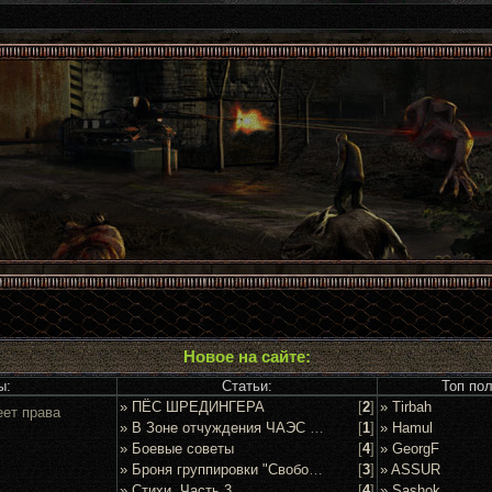
Новое на сайте:
ы:
Статьи:
Топ по
» ПЁС ШРЕДИНГЕРА
[
2
]
» Tirbah
еет права
» В Зоне отчуждения ЧАЭС задержан очередной сталкер
[
1
]
» Hamul
» Боевые советы
[
4
]
» GeorgF
» Броня группировки "Свобода"
[
3
]
» ASSUR
» Стихи. Часть 3
[
4
]
» Sashok