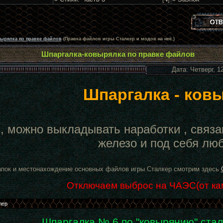
ырялка по правке файлов
(Правка файлов игры Сталкер и модов на неё.)
Шпаргалка-ковырялка по правке файлов
Дата: Четверг, 1
Шпаргалка - ков
, можно выкладывать наработки , связа
железо и под себя лю
апок и местонахождение основных файлов игры Сталкер смотрим здесь
Отключаем выброс на ЧАЭС(от ка
Шпаргалка № 6 по "ковырянию" ста