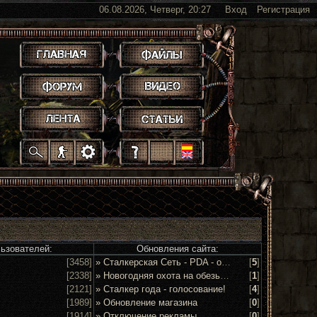
06.08.2026, Четверг, 20:27
Вход
Регистрация
.
.
.
.
.
.
.
.
.
.
.
льзователей:
Обновления сайта:
[3458]
» Сталкерская Сеть - PDA - обсуждение и предложения
[
5
]
[2338]
» Новогодняя охота на обезьян 2016!
[
1
]
[2121]
» Сталкер года - голосование!
[
4
]
[1989]
» Обновление магазина
[
0
]
[1914]
» Отключение рекламы
[
0
]