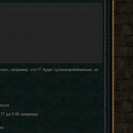
лать, например, что ГГ будет пуленепробиваемым, но
аться.
 ГГ до 0.95 например.
те.