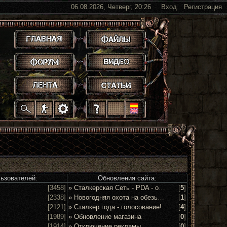
06.08.2026, Четверг, 20:26
Вход
Регистрация
.
.
.
.
.
.
.
.
.
.
.
льзователей:
Обновления сайта:
[3458]
» Сталкерская Сеть - PDA - обсуждение и предложения
[
5
]
[2338]
» Новогодняя охота на обезьян 2016!
[
1
]
[2121]
» Сталкер года - голосование!
[
4
]
[1989]
» Обновление магазина
[
0
]
[1914]
» Отключение рекламы
[
0
]