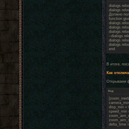
dialogs.rel
dialogs.relo
Должно пол
function giv
dialogs.relo
dialogs.rel
dialogs.relo
--dialogs.re
dialogs.relo
dialogs.relo
end
В итоге, пос
Как отключи
Открываем фа
Код
[zoom_inerti
camera_mov
disp_min = 
speed_min 
zoom_aim_d
zoom_aim_s
delta_time 