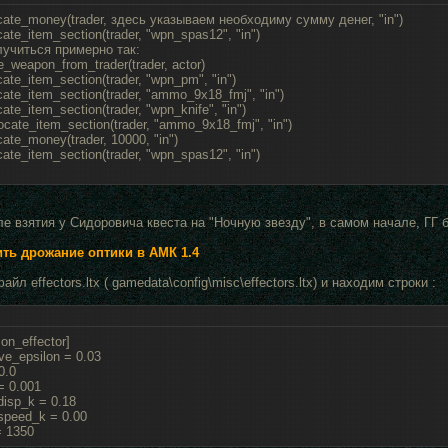
ocate_money(trader, здесь указываем необходиму сумму денег, "in")
cate_item_section(trader, "wpn_spas12", "in")
учиться примерно так:
e_weapon_from_trader(trader, actor)
cate_item_section(trader, "wpn_pm", "in")
ocate_item_section(trader, "ammo_9x18_fmj", "in")
cate_item_section(trader, "wpn_knife", "in")
locate_item_section(trader, "ammo_9x18_fmj", "in")
cate_money(trader, 10000, "in")
cate_item_section(trader, "wpn_spas12", "in")
ле взятия у Сидоровича квеста на "Ночную звезду", в самом начале, ГГ
ть дрожание оптики в АМК 1.4
йл effectors.ltx ( gamedata\config\misc\effectors.ltx) и находим строки :
on_effector]
e_epsilon = 0.03
0.0
= 0.001
isp_k = 0.18
peed_k = 0.00
= 1350