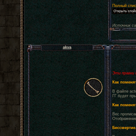
Полный спис
Источник с
akva
Эти правки 
Как поменя
В файле acto
ГГ будет пры
Как поменя
Вес прописан
Отображение 
Бессмертие