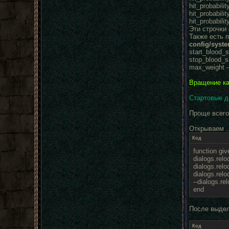
hit_probabili
hit_probabili
hit_probabili
Эти строчки
Также есть 
config/syste
start_blood_
stop_blood_s
max_weight –
Вращение кам
Стартовые де
Проще всего
Открываем ..
Код
function giv
dialogs.relo
dialogs.rel
dialogs.relo
--dialogs.re
end
После выдел
Код