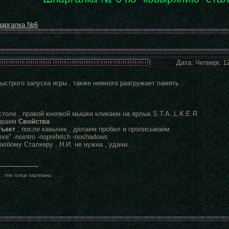
аргалка №6
Дата: Четверг, 1
строго запуска игры , также немного разгружает память .
толе , правой кнопкой мышки кликаем на ярлык.S.T.A..L.K.E.R
ираем
Свойства
ъект
, после кавычек , делаем пробел и прописываем
xe" -nointro -noprefetch -noshadows
юбому Сталкеру , Н.И. не нужна , удачи .
 , тем толще партизаны