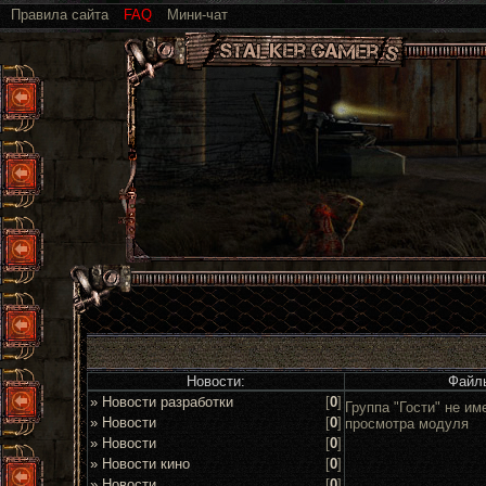
Правила сайта
FAQ
Мини-чат
Новости:
Файл
» Новости разработки
[
0
]
Группа "Гости" не им
» Новости
[
0
]
просмотра модуля
» Новости
[
0
]
» Новости кино
[
0
]
» Новости
[
0
]