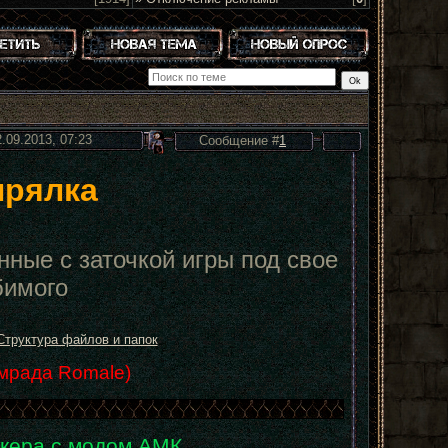
2.09.2013, 07:23
Сообщение #
1
ырялка
нные с заточкой игры под свое
бимого
Структура файлов и папок
мрада Romale)
лкера с модом АМК