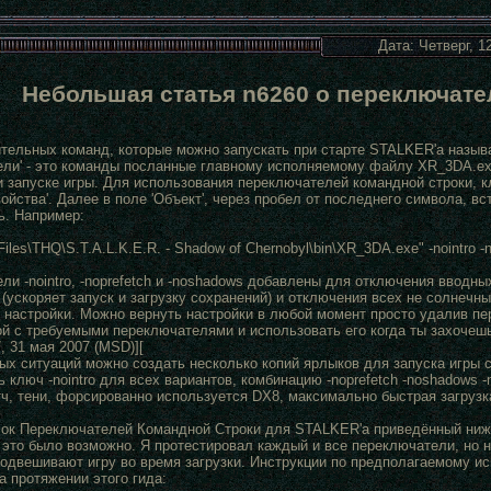
Дата: Четверг, 1
Небольшая статья n6260 о переключате
тельных команд, которые можно запускать при старте STALKER'а назы
ели' - это команды посланные главному исполняемому файлу XR_3DA.e
и запуске игры. Для использования переключателей командной строки, 
ойства'. Далее в поле 'Объект', через пробел от последнего символа, в
ь. Например:
Files\THQ\S.T.A.L.K.E.R. - Shadow of Chernobyl\bin\XR_3DA.exe" -nointro -
и -nointro, -noprefetch и -noshadows добавлены для отключения вводны
(ускоряет запуск и загрузку сохранений) и отключения всех не солнечны
 настройки. Можно вернуть настройки в любой момент просто удалив пе
ой с требуемыми переключателями и использовать его когда ты захочешь
7, 31 мая 2007 (MSD)][
ых ситуаций можно создать несколько копий ярлыков для запуска игры
 ключ -nointro для всех вариантов, комбинацию -noprefetch -noshadows 
тч, тени, форсированно используется DX8, максимально быстрая загрузка
ок Переключателей Командной Строки для STALKER'а приведённый ниже
е это было возможно. Я протестировал каждый и все переключатели, но
подвешивают игру во время загрузки. Инструкции по предполагаемому 
а протяжении этого гида: