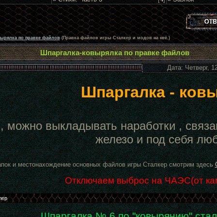
ырялка по правке файлов
(Правка файлов игры Сталкер и модов на неё.)
Шпаргалка-ковырялка по правке файлов
Дата: Четверг, 1
Шпаргалка - ков
, можно выкладывать наработки , связа
железо и под себя лю
апок и местонахождение основных файлов игры Сталкер смотрим здесь
Отключаем выброс на ЧАЭС(от ка
Шпаргалка № 6 по "ковырянию" ста