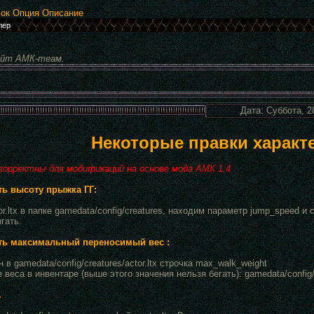
ок Опция Описание
айт АМК-теам.
Дата: Суббота, 2
Некоторые правки характе
корректны для модификаций на основе мода АМК 1.4
ть высоту прыжка ГГ:
r.ltx в папке gamedata/config/creatures, находим параметр jump_speed
гать.
ть максимальный переносимый вес :
 в gamedata/config/creatures/actor.ltx строчка max_walk_weight
веса в инвентаре (выше этого значения нельзя бегать): gamedata/config/i
.