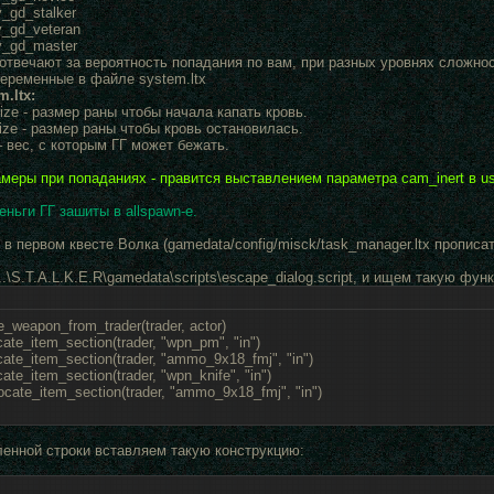
ty_gd_stalker
ty_gd_veteran
ty_gd_master
 отвечают за вероятность попадания по вам, при разных уровнях сложнос
переменные в файле system.ltx
m.ltx:
size - размер раны чтобы начала капать кровь.
ize - размер раны чтобы кровь остановилась.
 вес, с которым ГГ может бежать.
еры при попаданиях - правится выставлением параметра cam_inert в use
ньги ГГ зашиты в allspawn-e.
 в первом квесте Волка (gamedata/config/misck/task_manager.ltx пропис
.\S.T.A.L.K.E.R\gamedata\scripts\escape_dialog.script, и ищем такую функ
e_weapon_from_trader(trader, actor)
cate_item_section(trader, "wpn_pm", "in")
ocate_item_section(trader, "ammo_9x18_fmj", "in")
cate_item_section(trader, "wpn_knife", "in")
locate_item_section(trader, "ammo_9x18_fmj", "in")
енной строки вставляем такую конструкцию: