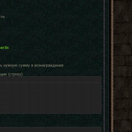
ти.
r.tlx
ать нужную сумму в вознаграждения
цию (строку):