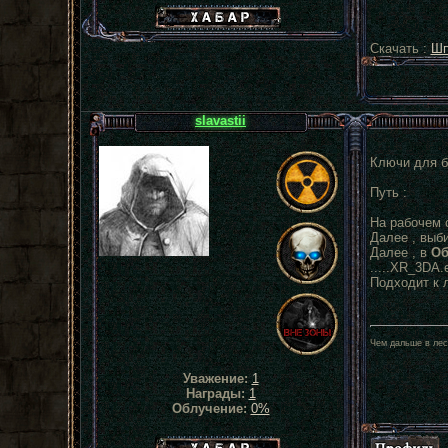
Хабар сталкера
Скачать :
Шп
slavastii
Ключи для бы
Путь :
На рабочем с
Далее , выб
Далее , в
Об
.....XR_3DA.e
Подходит к л
Чем дальше в лес
Уважение:
1
Награды:
1
Облучение:
0%
Хабар сталкера