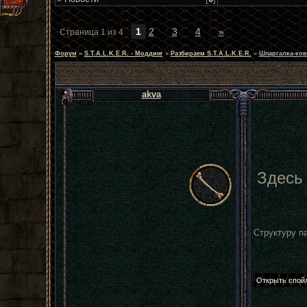
1
2
3
4
»
Страница
1
из
4
Форум
»
S.T.A.L.K.E.R. - Моддинг
»
Разбираем S.T.A.L.K.E.R.
»
Шпаргалка-ков
akva
Здесь 
Структуру п