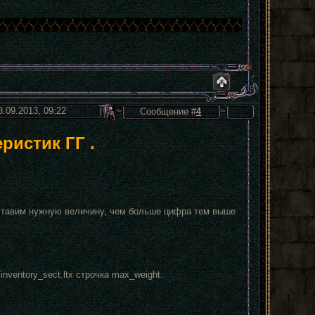
8.09.2013, 09:22
Сообщение #
4
ристик ГГ .
 и ставим нужную величину, чем больше цифра тем выше
nventory_sect.ltx строчка max_weight.