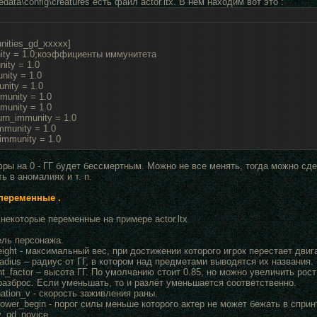
data\config\creatures есть файл actor.ltx. В нем находим вот это :
nities_gd_xxxxx]
ity = 1.0;коэффициенты иммунитета
nity = 1.0
nity = 1.0
nity = 1.0
mmunity = 1.0
mmunity = 1.0
rn_immunity = 1.0
mmunity = 1.0
immunity = 1.0
ры на 0 - ГГ будет бессмертным. Можно не все менять, тогда можно сде
ь в аномалиях и т. п.
переменные .
некоторые переменные на примере actor.ltx
ель персонажа.
ght - максимальный вес, при достижении которого игрок перестает двиг
radius – радиус от ГГ, в котором над предметами выводятся их названия.
t_factor – высота ГГ. По умолчанию стоит 0.85, но можно увеличить рост
разброс. Если уменьшать, то и разлёт уменьшается соответственно.
ation_v - скорость заживления раны.
power_begin - порог силы меньше которого актер не может бежать в сприн
ty_gd_novice