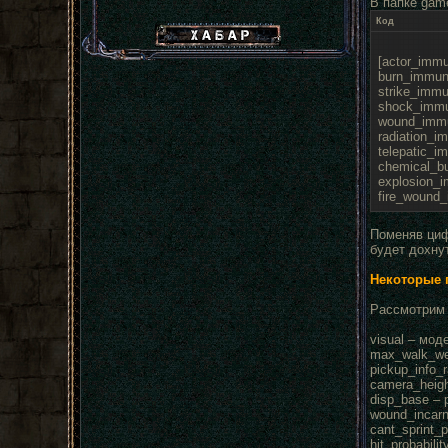
В папке game
Код
Хабар сталкера
[actor_immu
burn_immun
strike_immu
shock_immu
wound_immu
radiation_i
telepatic_i
chemical_bu
explosion_i
fire_wound_
Поменяв циф
будет дохнут
Некоторые 
Рассмотрим 
visual – мод
max_walk_wei
pickup_info_
camera_heigh
disp_base – 
wound_incarn
cant_sprint_
hit_probabili