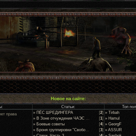
Новое на сайте:
ы:
Статьи:
Топ по
» ПЁС ШРЕДИНГЕРА
[
2
]
» Tirbah
еет права
» В Зоне отчуждения ЧАЭС задержан очередной сталкер
[
1
]
» Hamul
» Боевые советы
[
4
]
» GeorgF
» Броня группировки "Свобода"
[
3
]
» ASSUR
» Стихи. Часть 3
[
4
]
» Sashok