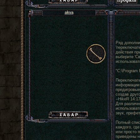
akva
Ряд дополни
'переключат
действия пр
выберите 'Св
использоват
"C:\Program 
Переключател
информации 
предигровые
создав друг
--HikeR 14:1
Для различн
использовать
звук, префе
Хабар сталкера
Полный спис
каждого, гд
или просто 
приведены н