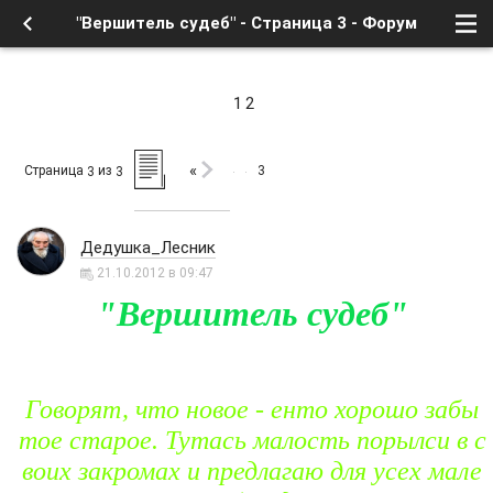
"Вершитель судеб" - Страница 3 - Форум
1
2
«
Страница
из
3
3
3
Дедушка_Лесник
21.10.2012 в 09:47
"Вершитель судеб"
Говорят, что новое - енто хорошо забы
тое старое. Тутась малость порылси в с
воих закромах и предлагаю для усех мале