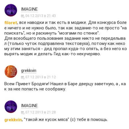
IMAGINE
06.12.2013 в 21:43
, все наводки и так есть в модике. Для конкурса боле
filoret
е ничего и не нужно было, так как задание-то не просто "на
поискать", но и раскинуть "мозгами по стенке".
Для всеобщего пользования задание никто не переделыва
л (только чуток подправлена текстовуха), потому как неко
му этим заняться - дед пропал куда-то опять, а без него ко
вырять модик и делать Гид как-то некучеряво.
grekkvin
07.12.2013 в 21:12
Всем Привет Бродяги! Нашел в Баре дверцу заветную, а , ка
к за нее попасть не соображу.
IMAGINE
07.12.2013 в 21:28
, "такой же кусок мяса" (с) тебе в помощь.
grekkvin