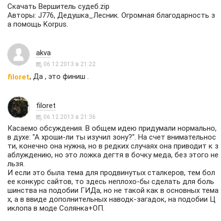
Скачать Вершитель судеб.zip
Авторы: J776, Дедушка_Лесник. Огромная благодарность з
а помощь Korpus.
akva
06.12.2013 в 21:22
, Да , это финиш .
filoret
filoret
06.12.2013 в 21:36
Касаемо обсуждения. В общем идею придумали нормально,
в духе: "А хроши-ли ты изучил зону?". На счет внимательнос
ти, конечно она нужна, но в редких случаях она приводит к з
аблуждению, но это ложка дегтя в бочку меда, без этого не
льзя.
И если это была тема для продвинутых сталкеров, тем бол
ее конкурс сайтов, то здесь неплохо-бы сделать для боль
шинства на подобии ГИДа, но не такой как в основных тема
х, а в ввиде дополнительных наводк-загадок, на подобии Ц
иклопа в моде Солянка+ОП.