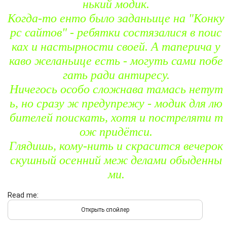
нький модик.
Когда-то енто было заданьице на "Конку
рс сайтов" - ребятки состязалися в поис
ках и настырности своей. А таперича у
каво желаньице есть - могуть сами побе
гать ради антиресу.
Ничегось особо сложнава тамась нетут
ь, но сразу ж предупрежу - модик для лю
бителей поискать, хотя и постреляти т
ож придётси.
Глядишь, кому-нить и скрасится вечерок
скушный осенний меж делами обыденны
ми.
Read me: