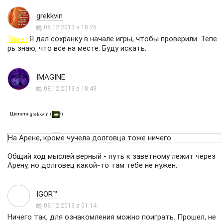
grekkvin
08.12.2013 в 18:26
Я дал сохранку в начале игры, чтобы проверили. Тепе
filoret
рь знаю, что все на месте. Буду искать.
IMAGINE
08.12.2013 в 18:49
Цитата
(
)
grekkvin
На Арене, кроме чучела долговца тоже ничего
Общий ход мыслей верный - путь к заветному лежит через
Арену, но долговец какой-то там тебе не нужен.
IGOR™
09.12.2013 в 01:14
Ничего так, для ознакомления можно поиграть. Прошел, не