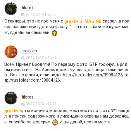
filoret
07.12.2013 в 23:37
Стаклеры,
это не про меня с
сказал, а
при
grekkvin
IMAGINE
вел заезженную до дыр фразу: " .....а вот такой же кусок мяс
а", где Вы ее слышали.
grekkvin
08.12.2013 в 15:49
Всем Привет Бродяги! По первому фото: БТР грохнул, а ряд
ом ничего нет. На Арене, кроме чучела долговца тоже ничег
о . Вот сохранки, если надо:
http://rusfolder.com/39084125
,
ht
tp://rusfolder.com/39084126
.
filoret
08.12.2013 в 16:26
, ты конечно молодец, местность по фото№1 наще
grekkvin
л, а поиски содержимого и ликвидаию охраны нам доверяеш
ь, спасибо за доверие.
Ищи давай, все на месте.