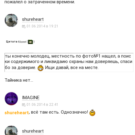
пожалел о затраченном времени.
shureheart
01.06.2014 в 19:21
Цитата
(
)
filoret
ты конечно молодец, местность по фото№1 нащел, а поис
ки содержимого и ликвидаию охраны нам доверяешь, спаси
бо за доверие.
Ищи давай, все на месте.
Тайника нет...
IMAGINE
01.06.2014 в 22:41
, всё там есть. Однозначно!
shureheart
shureheart