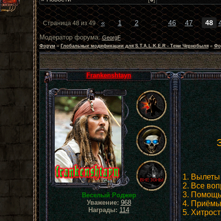
«
1
2
46
47
48
Страница
48
из
49
…
Модератор форума:
GeorgF
Форум
»
Глобальные модификации для S.T.A.L.K.E.R - Тени Чернобыля
»
Фо
Frankenshtayn
1. Вылеты
2. Все во
3. Помощь
Веселый Роджер
Уважение:
968
4. Приёмы
Награды:
114
5. Хитрос