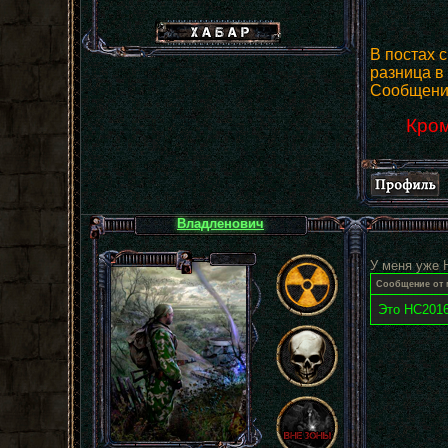
Хабар сталкера
В постах 
разница в 
Сообщения
Кром
Владленович
У меня уже 
Сообщение от
Это НС2016