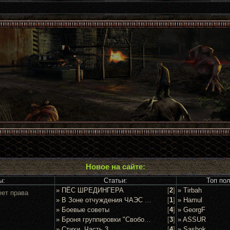
Новое на сайте:
ы:
Статьи:
Топ по
» ПЁС ШРЕДИНГЕРА
[
2
]
» Tirbah
еет права
» В Зоне отчуждения ЧАЭС задержан очередной сталкер
[
1
]
» Hamul
» Боевые советы
[
4
]
» GeorgF
» Броня группировки "Свобода"
[
3
]
» ASSUR
» Стихи. Часть 3
[
4
]
» Sashok