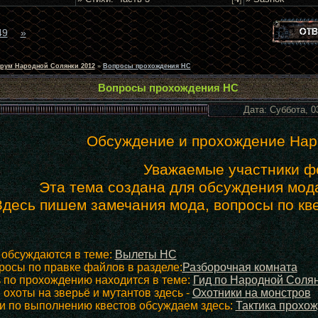
49
»
рум Народной Солянки 2012
»
Вопросы прохождения НС
Вопросы прохождения НС
Дата: Суббота, 0
Обсуждение и прохождение Нар
Уважаемые участники ф
Эта тема создана для обсуждения мод
Здесь пишем замечания мода, вопросы по кв
 обсуждаются в теме:
Вылеты НС
просы по правке файлов в разделе:
Разборочная комната
 по прохождению находится в теме:
Гид по Народной Соля
 охоты на зверьё и мутантов здесь -
Охотники на монстров
ти по выполнению квестов обсуждаем здесь:
Тактика прохо