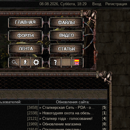
08.08.2026, Суббота, 18:29
Вход
Регистрация
.
.
.
.
.
.
.
.
.
.
.
льзователей:
Обновления сайта:
[3458]
» Сталкерская Сеть - PDA - обсуждение и предложения
[
5
]
[2338]
» Новогодняя охота на обезьян 2016!
[
1
]
[2121]
» Сталкер года - голосование!
[
4
]
[1989]
» Обновление магазина
[
0
]
[1914]
» Отключение рекламы
[
0
]