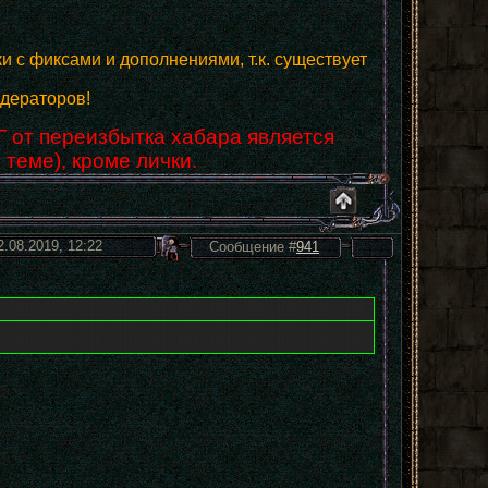
и с фиксами и дополнениями, т.к. существует
дераторов!
Г от переизбытка хабара является
 теме), кроме лички.
2.08.2019, 12:22
Сообщение #
941