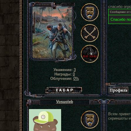
спасибо огр
Сообщение от
Спасибо по
Уважение:
3
Награды:
0
Облучение:
0%
Хабар сталкера
Vosuoleb
Всем привет 
скриншоты и