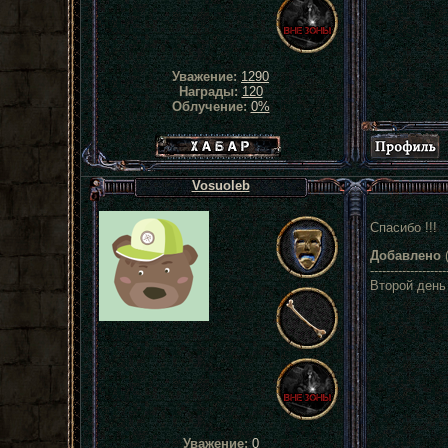
Уважение:
1290
Награды:
120
Облучение:
0%
Хабар сталкера
Vosuoleb
Спасибо !!!
Добавлено
(
-------------------
Второй день
Уважение:
0