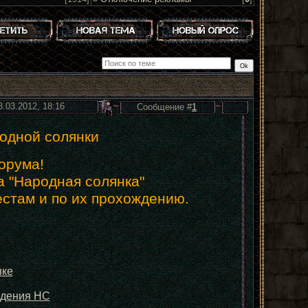
3.03.2012, 18:16
Сообщение #
1
одной солянки
орума!
а "Народная солянка"
естам и по их прохождению.
нке
ждения НС