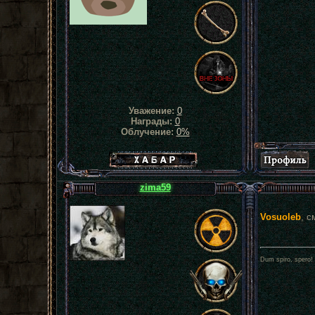
Уважение:
0
Награды:
0
Облучение:
0%
Хабар сталкера
zima59
Vosuoleb
, с
Dum spiro, spero!