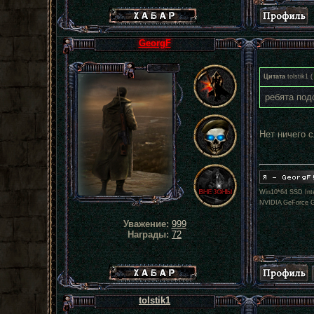
Хабар сталкера
GeorgF
Цитата
tolstik1
(
ребята под
Нет ничего 
Win10*64 SSD Inte
NVIDIA GeForce 
Уважение:
999
Награды:
72
Хабар сталкера
tolstik1