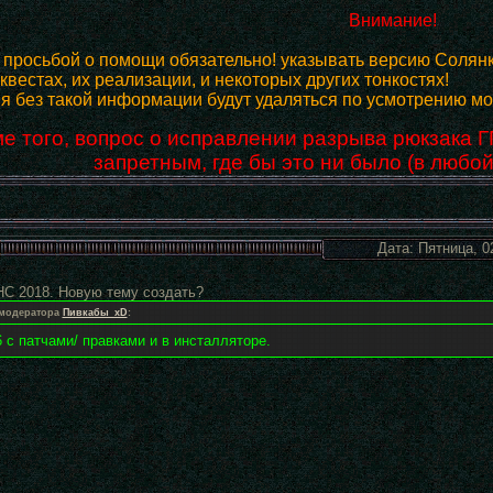
Внимание!
с просьбой о помощи обязательно! указывать версию Солянк
квестах, их реализации, и некоторых других тонкостях!
 без такой информации будут удаляться по усмотрению мо
е того, вопрос о исправлении разрыва рюкзака Г
запретным, где бы это ни было (в любой
Дата: Пятница, 0
НС 2018. Новую тему создать?
 модератора
Пивкабы_xD
:
 с патчами/ правками и в инсталляторе.