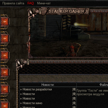
Правила сайта
FAQ
Мини-чат
Новости:
Файл
» Новости разработки
[
0
]
Группа "Гости" не им
» Новости
[
0
]
просмотра модуля
» Новости
[
0
]
» Новости кино
[
0
]
» Новости
[
0
]