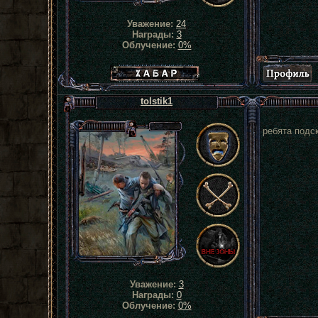
Уважение:
24
Награды:
3
Облучение:
0%
Хабар сталкера
tolstik1
ребята подск
Уважение:
3
Награды:
0
Облучение:
0%