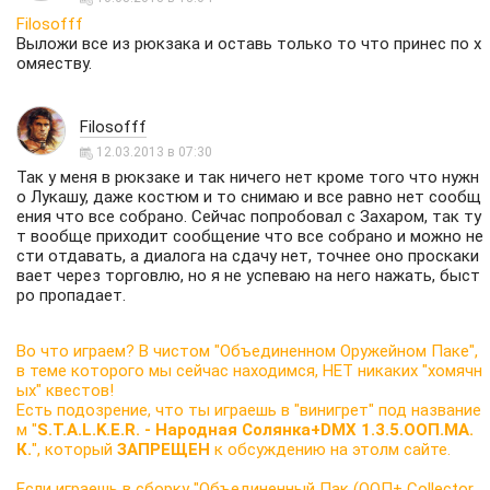
Filosofff
Выложи все из рюкзака и оставь только то что принес по х
омяеству.
Filosofff
12.03.2013 в 07:30
Так у меня в рюкзаке и так ничего нет кроме того что нужн
о Лукашу, даже костюм и то снимаю и все равно нет сообщ
ения что все собрано. Сейчас попробовал с Захаром, так ту
т вообще приходит сообщение что все собрано и можно не
сти отдавать, а диалога на сдачу нет, точнее оно проскаки
вает через торговлю, но я не успеваю на него нажать, быст
ро пропадает.
Во что играем? В чистом "Объединенном Оружейном Паке",
в теме которого мы сейчас находимся, НЕТ никаких "хомячн
ых" квестов!
Есть подозрение, что ты играешь в "винигрет" под название
м "
S.T.A.L.K.E.R. - Народная Солянка+DMX 1.3.5.ООП.МА.
К.
", который
ЗАПРЕЩЕН
к обсуждению на этолм сайте.
Если играешь в сборку "Объединенный Пак (ООП+ Collector