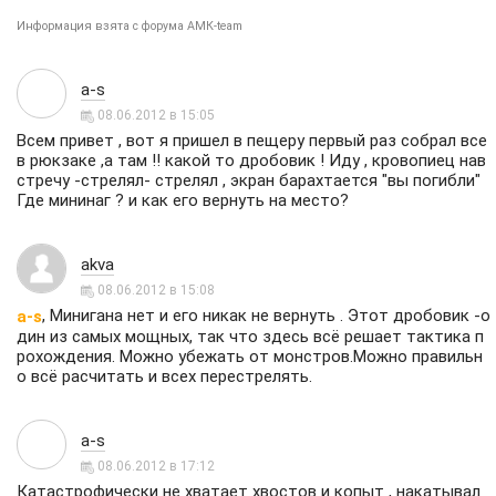
Информация взята с форума АМК-team
a-s
08.06.2012 в 15:05
Всем привет , вот я пришел в пещеру первый раз собрал все
в рюкзаке ,а там !! какой то дробовик ! Иду , кровопиец нав
стречу -стрелял- стрелял , экран барахтается "вы погибли"
Где мининаг ? и как его вернуть на место?
akva
08.06.2012 в 15:08
, Минигана нет и его никак не вернуть . Этот дробовик -о
a-s
дин из самых мощных, так что здесь всё решает тактика п
рохождения. Можно убежать от монстров.Можно правильн
о всё расчитать и всех перестрелять.
a-s
08.06.2012 в 17:12
Катастрофически не хватает хвостов и копыт , накатывал