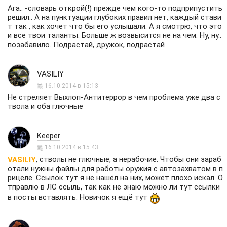
Ага.. -словарь открой(!) прежде чем кого-то подприпустить
решил.. А на пунктуации глубоких правил нет, каждый стави
т так , как хочет что бы его услышали. А я смотрю, что это
и все твои таланты. Больше ж возвысится не на чем. Ну, ну..
позабавило. Подрастай, дружок, подрастай
VASILIY
16.10.2014 в 15:13
Не стреляет Выхлоп-Антитеррор в чем проблема уже два с
твола и оба глючные
Keeper
16.10.2014 в 15:43
, стволы не глючные, а нерабочие. Чтобы они зараб
VASILIY
отали нужны файлы для работы оружия с автозахватом в п
рицеле. Ссылок тут я не нашёл на них, может плохо искал. О
тправлю в ЛС ссыль, так как не знаю можно ли тут ссылки
в посты вставлять. Новичок я ещё тут