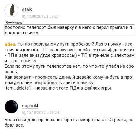
stalk
13.08.2012 в 08:27
Quote
(
)
adea
постояно телепорт был наверху я в него с перил прыгал и п
опадал в нычку.
, ты по правильному пути пробежал? Лаз в нычку - лес
adea
тничная клетка - ТП наверху винтовой лестницы(где вояки)
- ТП в зале внизу(где кровососы) - ТП в туннеле с электрам
и - лаз в нычку.
Если по этому пути телепортов нет, то что-то у тебя не сро
слось.
Как вариант - прописать данный девайс кому-нибуть в про
дажу, и с ним попробовать зайти в нычку.
item_delete1 - название этого ПДА в файлах игры.
sophokl
15.10.2012 в 23:24
Болотный доктор не хочет брать лекарства от Стрелка, со
брал все.