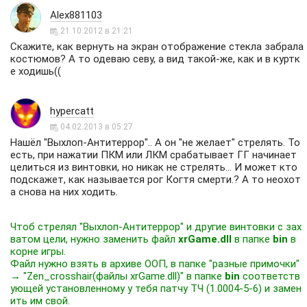
Alex881103
21.10.2012 в 21:21
Скажите, как вернуть на экран отображение стекла забрала
костюмов? А то одеваю севу, а вид такой-же, как и в куртк
е ходишь((
hypercatt
04.02.2013 в 05:27
Нашёл "Выхлоп-Антитеррор".. А он "не желает" стрелять. То
есть, при нажатии ПКМ или ЛКМ срабатывает ГГ начинает
целиться из винтовки, но никак не стрелять... И может кто
подскажет, как называется рог Когтя смерти.? А то неохот
а снова на них ходить.
Чтоб стрелял "Выхлоп-Антитеррор" и другие винтовки с зах
ватом цели, нужно заменить файл
xrGame.dll
в папке
bin
в
корне игры.
Файл нужно взять в архиве ООП, в папке "разные примочки"
→ "Zen_crosshair(файлы xrGame.dll)" в папке
bin
соответств
ующей установленному у тебя патчу ТЧ (1.0004-5-6) и замен
ить им свой.