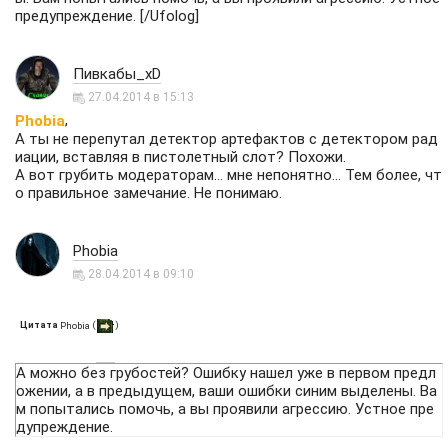
предупреждение. [/Ufolog]
Пивкабы_xD
27.04.2014 в 15:13
,
Phobia
А ты не перепутал детектор артефактов с детектором рад
иации, вставляя в пистолетный слот? Похожи.
А вот грубить модераторам... мне непонятно... Тем более, чт
о правильное замечание. Не понимаю.
Phobia
28.04.2014 в 09:10
Цитата
(
)
Phobia
А можно без грубостей? Ошибку нашел уже в первом предл
ожении, а в предыдущем, ваши ошибки синим выделены. Ва
м попытались помочь, а вы проявили агрессию. Устное пре
дупреждение.