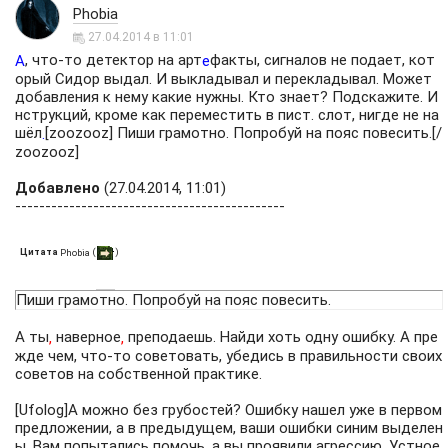
Phobia
27.04.2014 в 11:01
, что-то детектор на арт
факты, сигналов не подает, кот
А
е
орый Сидор выдал. И выкладывал и перекладывал. Может
добавления к нему какие нужны. Кто знает? Подскажите. И
нструкций, кроме как переместить в пист. слот, нигде не на
шёл
[zoozooz] Пиши грамотно. Попробуй на пояс повесить.[/
.
zoozooz]
Добавлено
(27.04.2014, 11:01)
---------------------------------------------
Цитата
(
)
Phobia
Пиши грамотно. Попробуй на пояс повесить.
А ты
наверное
преподаешь. Найди хоть одну ошибку. А пре
,
,
жде чем, что-то советовать, убедись в правильности своих
советов на собственной практике.
[Ufolog]А можно без грубостей? Ошибку нашел уже в первом
предложении, а в предыдущем, ваши ошибки синим выделен
ы. Вам попытались помочь, а вы проявили агрессию. Устное