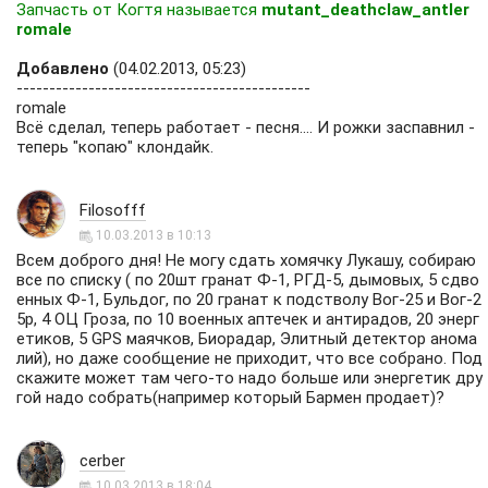
Запчасть от Когтя называется
mutant_deathclaw_antler
romale
Добавлено
(04.02.2013, 05:23)
---------------------------------------------
romale
Всё сделал, теперь работает - песня.... И рожки заспавнил -
теперь "копаю" клондайк.
Filosofff
10.03.2013 в 10:13
Всем доброго дня! Не могу сдать хомячку Лукашу, собираю
все по списку ( по 20шт гранат Ф-1, РГД-5, дымовых, 5 сдво
енных Ф-1, Бульдог, по 20 гранат к подстволу Вог-25 и Вог-2
5р, 4 ОЦ Гроза, по 10 военных аптечек и антирадов, 20 энерг
етиков, 5 GPS маячков, Биорадар, Элитный детектор анома
лий), но даже сообщение не приходит, что все собрано. Под
скажите может там чего-то надо больше или энергетик дру
гой надо собрать(например который Бармен продает)?
cerber
10.03.2013 в 18:04