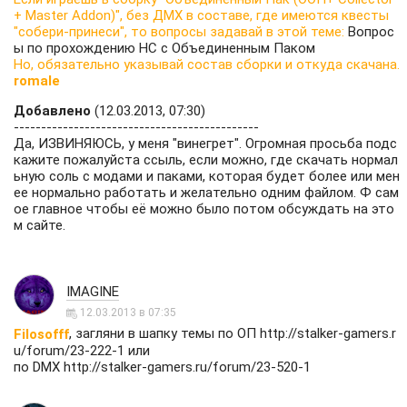
+ Master Addon)", без ДМХ в составе, где имеются квесты
"собери-принеси", то вопросы задавай в этой теме:
Вопрос
ы по прохождению НС с Объединенным Паком
Но, обязательно указывай состав сборки и откуда скачана.
romale
Добавлено
(12.03.2013, 07:30)
---------------------------------------------
Да, ИЗВИНЯЮСЬ, у меня "винегрет". Огромная просьба подс
кажите пожалуйста ссыль, если можно, где скачать нормал
ьную соль с модами и паками, которая будет более или мен
ее нормально работать и желательно одним файлом. Ф сам
ое главное чтобы её можно было потом обсуждать на это
м сайте.
IMAGINE
12.03.2013 в 07:35
, загляни в шапку темы по ОП
http://stalker-gamers.r
Filosofff
u/forum/23-222-1
или
по DMX
http://stalker-gamers.ru/forum/23-520-1