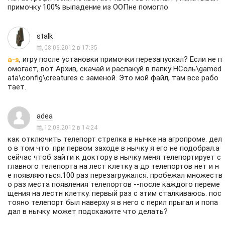
примочку 100% выпадение из ООПне помогло
stalk
08.06.2012 в 17:35
, игру после установки примочки перезапускал? Если не п
a-s
омогает, вот
Архив
, скачай и распакуй в папку НСоль\gamed
ata\config\creatures с заменой. Это мой файл, там все рабо
тает.
adea
12.08.2012 в 14:24
как отключить телепорт стрелка в нычке на агропроме. дел
о в том что. при первом заходе в нычку я его не подобрал.а
сейчас чтоб зайти к доктору в нычку меня телепортирует с
главного телепорта на лест клетку а др телепортов нет и н
е появляються.100 раз перезагружался. пробежал множеств
о раз места появления телепортов --после каждого переме
щения на лестн клетку. первый раз с этим сталкиваюсь. пос
тояно телепорт был наверху я в него с перил прыгал и попа
дал в нычку. может подскажите что делать?