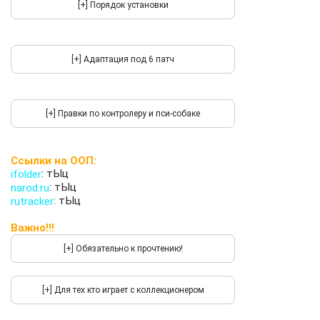
Ссылки на ООП:
:
тЫц
ifolder
:
тЫц
narod.ru
:
тЫц
rutracker
Важно!!!