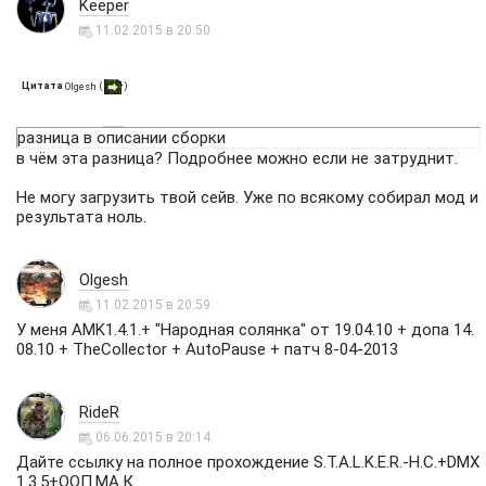
Keeper
11.02.2015 в 20:50
Цитата
(
)
Olgesh
разница в описании сборки
в чём эта разница? Подробнее можно если не затруднит.
Не могу загрузить твой сейв. Уже по всякому собирал мод и
результата ноль.
Olgesh
11.02.2015 в 20:59
У меня AMK1.4.1.+ "Народная солянка" от 19.04.10 + допа 14.
08.10 + TheCollector + AutoPause + патч 8-04-2013
RideR
06.06.2015 в 20:14
Дайте ссылку на полное прохождение S.T.A.L.K.E.R.-Н.С.+DMX
1.3.5+ООП.МА.К