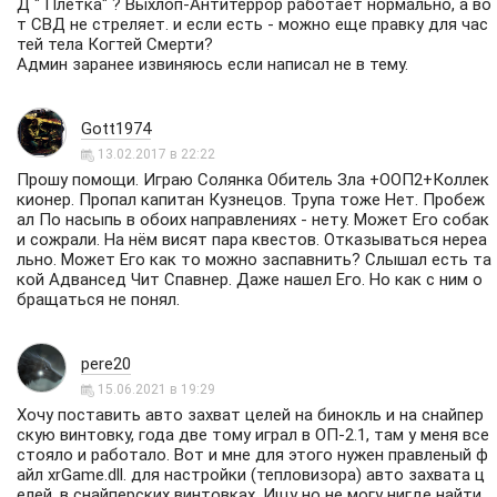
Д " Плетка" ? Выхлоп-Антитеррор работает нормально, а во
т СВД не стреляет. и если есть - можно еще правку для час
тей тела Когтей Смерти?
Админ заранее извиняюсь если написал не в тему.
Gott1974
13.02.2017 в 22:22
Прошу помощи. Играю Солянка Обитель Зла +ООП2+Коллек
кионер. Пропал капитан Кузнецов. Трупа тоже Нет. Пробеж
ал По насыпь в обоих направлениях - нету. Может Его собак
и сожрали. На нём висят пара квестов. Отказываться нереа
льно. Может Его как то можно заспавнить? Слышал есть та
кой Адвансед Чит Спавнер. Даже нашел Его. Но как с ним о
бращаться не понял.
pere20
15.06.2021 в 19:29
Хочу поставить авто захват целей на бинокль и на снайпер
скую винтовку, года две тому играл в ОП-2.1, там у меня все
стояло и работало. Вот и мне для этого нужен правленый ф
айл xrGame.dll. для настройки (тепловизора) авто захвата ц
елей, в снайперских винтовках. Ищу но не могу нигде найти.