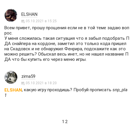
ELSHAN
05.10.2021 в 15:25
Всем привет, прошу прощения если не в той теме задаю воп
рос.
У меня сложилась такая ситуация что я забыл подобрать П
ДА снайпера на кордоне, заметил это только кода пришел
на Скадовск и не обнаружил Фенрира, подскажите как это
можно решить? Обыскал весь инет, но не нашел название П
ДА что бы купить его через меню игры.
zima59
05.10.2021 в 18:20
, какую игру проходишь? Пробуй прописать
snp_pla
ELSHAN
1
1
2