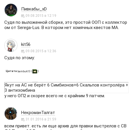
Пивкабы_xD
09.08.2015 в 12:19
Судя по выложенной сборке, это простой ООП с коллектор
ом от Serega-Lus. В котором нет хомячных квестов МА.
kit56
09.08.2015 в 12:36
Судя по этому:
Цитата
(
)
bambuk13
Якут на АС не берёт 6 Симбионов+6 Скальпов контролёра +
3 антизомбина
у него ОП2 и скорее всего не с крайним 9 патчем.
НекроманТалгат
31.01.2016 в 21:59
всем привет. есть ли еще архив для правки выстрелов с СВ