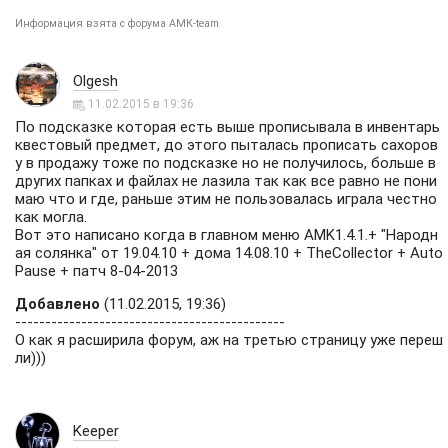
Информация взята с форума АМК-team
Olgesh
11.02.2015 в 19:36
По подсказке которая есть выше прописывала в инвентарь
квестовый предмет, до этого пыталась прописать сахоров
у в продажу тоже по подсказке но не получилось, больше в
других папках и файлах не лазила так как все равно не пони
маю что и где, раньше этим не пользовалась играла честно
как могла.
Вот это написано когда в главном меню AMK1.4.1.+ "Народн
ая солянка" от 19.04.10 + дома 14.08.10 + TheCollector + Auto
Pause + патч 8-04-2013
Добавлено
(11.02.2015, 19:36)
---------------------------------------------
О как я расширила форум, аж на третью страницу уже переш
ли)))
Keeper