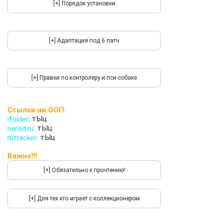
Ссылки на ООП:
:
тЫц
ifolder
:
тЫц
narod.ru
:
тЫц
rutracker
Важно!!!