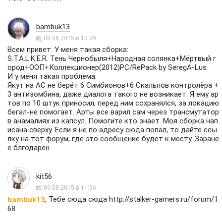
bambuk13
08.08.2015 в 13:09
Всем привет. У меня такая сборка:
S.T.A.L.K.E.R. Тень Чернобыля+Народная солянка+Мёртвый г
ород+ООП+Коллекционер(2012)PC/RePack by SeregA-Lus
И у меня такая проблема:
Якут на АС не берёт 6 Симбионов+6 Скальпов контролёра +
3 антизомбина, даже диалога такого не возникает. Я ему ар
тов по 10 штук приносил, перед ним сохранялся, за локацию
бегал-не помогает. Арты все варил сам через трансмутатор
в анамалиях из капсул. Помогите кто знает. Моя сборка нап
исана сверху. Если я не по адресу сюда попал, то дайте ссы
лку на тот форум, где это сообщение будет к месту. Заране
е блгодарен.
kit56
09.08.2015 в 11:36
, Тебе сюда сюда
http://stalker-gamers.ru/forum/1
bambuk13
68