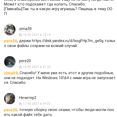
Может кто подскажет где копать. Спасибо.
[Пивкабы]Так ты в какую игру играешь? Пишешь в тему ОО
П.
zima59
16.06.2021 в 10:10
, держи
https://disk.yandex.ru/d/lxsgFHp7m_ge0g
тольк
pere20
о свои файлы сохрани на всякий случай.
pere20
16.06.2021 в 21:32
, Спасибо! У меня уже есть этот и другие подобные,
zima59
они не подходят. На Windows 10\64 c ними игра не запускает
ся. Спасибо.
Нечитер2
17.06.2021 в 09:02
, точную сборку свою скажи, чтобы люди могли пон
pere20
ять какой файл тебе дать