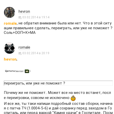
hevron
03.02.2014 в 19:14
, не обратил внимание была или нет. Что в этой ситу
romale
ации правильнее сделать, переиграть, или уже не поможет ?
Соль+ООП+К+МА
romale
03.02.2014 в 20:19
,
hevron
Цитата
(
)
hevron
переиграть, или уже не поможет ?
Почему же не поможет.. Может все на место встанет, посл
е переигровки, совсем не исключено
И все же, ты таки напиши подробный состав сборки, начина
я с патча ТЧ (1.0004-5-6) и дай сохранку перед заходом в Го
спиталь, или перед варкой "Камня удачи" в Госпитале.. Посм