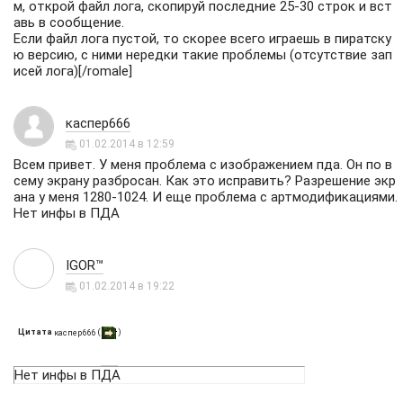
м, открой файл лога, скопируй последние 25-30 строк и вст
авь в сообщение.
Если файл лога пустой, то скорее всего играешь в пиратску
ю версию, с ними нередки такие проблемы (отсутствие зап
исей лога)[/romale]
каспер666
01.02.2014 в 12:59
Всем привет. У меня проблема с изображением пда. Он по в
сему экрану разбросан. Как это исправить? Разрешение экр
ана у меня 1280-1024. И еще проблема с артмодификациями.
Нет инфы в ПДА
IGOR™
01.02.2014 в 19:22
Цитата
(
)
каспер666
Нет инфы в ПДА