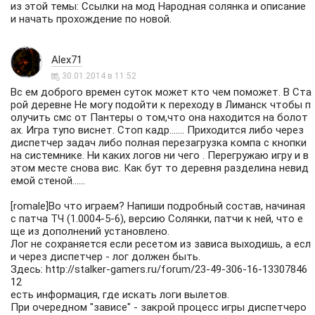
из этой темы:
Ссылки на мод Народная солянка и описание
и начать прохождение по новой.
Alex71
30.01.2014 в 11:52
Вс ем доброго времен суток может кто чем поможет. В Ста
рой деревне Не могу подойти к переходу в Лиманск чтобы п
олучить смс от Пантеры о том,что она находится на болот
ах. Игра тупо виснет. Стоп кадр....... Приходится либо через
диспетчер задач либо полная перезагрузка компа с кнопки
на системнике. Ни каких логов ни чего . Перегружаю игру и в
этом месте снова вис. Как бут то деревня разделина невид
емой стеной......
[romale]Во что играем? Напиши подробный состав, начиная
с патча ТЧ (1.0004-5-6), версию Солянки, патчи к ней, что е
ще из дополнений установлено.
Лог не сохраняется если ресетом из зависа выходишь, а есл
и через диспетчер - лог должен быть.
Здесь:
http://stalker-gamers.ru/forum/23-49-306-16-13307846
12
есть информация, где искать логи вылетов.
При очередном "зависе" - закрой процесс игры диспетчеро