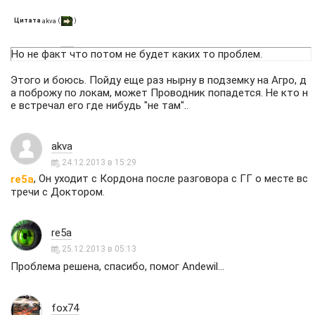
Цитата
(
)
akva
Но не факт что потом не будет каких то проблем.
Этого и боюсь. Пойду еще раз нырну в подземку на Агро, д
а поброжу по локам, может Проводник попадется. Не кто н
е встречал его где нибудь "не там"..
akva
24.12.2013 в 15:29
, Он уходит с Кордона после разговора с ГГ о месте вс
re5a
тречи с Доктором.
re5a
25.12.2013 в 05:13
Проблема решена, спасибо, помог Andewil...
fox74