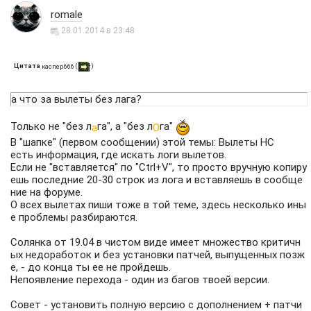
romale
28.01.2014 в 23:48
Цитата
(
)
каспер666
а что за вылеты без лага?
Только не "без л
га", а "без л
га"
а
О
В "шапке" (первом сообщении) этой темы:
Вылеты НС
есть информация, где искать логи вылетов.
Если не "вставляется" по "Ctrl+V", то просто вручную копиру
ешь последние 20-30 строк из лога и вставляешь в сообще
ние на форуме.
О всех вылетах пиши тоже в той теме, здесь несколько ины
е проблемы разбираются.
Солянка от 19.04 в чистом виде имеет множество критичн
ых недоработок и без установки патчей, выпущенных позж
е, - до конца ты ее не пройдешь.
Непоявление перехода - один из багов твоей версии.
Совет - установить полную версию с дополнением + патчи