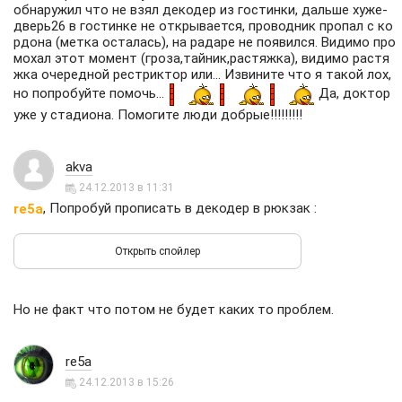
обнаружил что не взял декодер из гостинки, дальше хуже-
дверь26 в гостинке не открывается, проводник пропал с ко
рдона (метка осталась), на радаре не появился. Видимо про
мохал этот момент (гроза,тайник,растяжка), видимо растя
жка очередной рестриктор или... Извините что я такой лох,
но попробуйте помочь...
Да, доктор
уже у стадиона. Помогите люди добрые!!!!!!!!!
akva
24.12.2013 в 11:31
, Попробуй прописать в декодер в рюкзак :
re5a
Но не факт что потом не будет каких то проблем.
re5a
24.12.2013 в 15:26