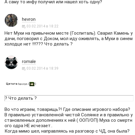
А саму то инфу получил или нашел хоть одну?
hevron
03.02.2014 в 18:22
Нет Мухи на привычном месте (Госпиталь). Сварил Камень у
дачи, поговорил с Доком, мол иду оживлять, а Мухи в синем
холодце нет !!!??? Что делать ?
romale
03.02.2014 в 18:39
Цитата
(
)
hevron
? Что делать ?
Во что играем, товарищь?! Где описание игрового набора?
В правильно установленной чистой Солянке и в правильно у
становленных дополнениях к ней ( ООП/ОП) Муха со смертн
ого одра НЕ исчезает..
Когда мимо шел, направляясь на разговор с ЧД, она была?