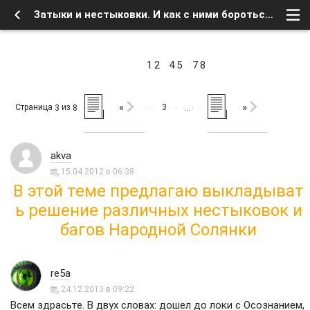
Затыки и нестыковки. И как с ними бороться. - Страница 3 - Форум
1
2
4
5
7
8
«
»
Страница
из
3
3
8
…
akva
15.04.2012 в 06:38
В этой теме предлагаю выкладыват
ь решение различных нестыковок и
багов Народной Солянки
re5a
24.12.2013 в 09:22
Всем здрасьте. В двух словах: дошел до локи с Осознанием,