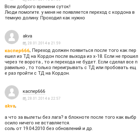
Всем доброго времени суток!
Люди помогите. у меня не появляется переход с кордона в
темную долину. Проходил как нужно
akva
28.01.2014 в 21:59
, Переход должен появиться после того как пер
каспер666
ешел из ТД на Кордон после выхода из х-18. Если не прошел
через те ворота , то и перехода не будет. Если сделал все п
равильно , то только переигрывать с ТД или пробовать ещ
е раз пройти с ТД на Кордон.
каспер666
28.01.2014 в 22:57
,
akva
а что за вылеты без лага? в блокноте после того как выбр
осило ничего не вставляется.
соль от 19.04.2010 без обновлений и др.