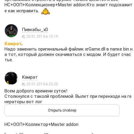
НС+ООП+Коллекционер+Master addon.Кто знает подскажит
е как исправить.
Пивкабы_xD
20.01.2014 в 15:19
,
Камрат
Надо заменить оригинальный файлик xrGame.dll в папке bin н
а тот, который должен скачиваться с модом. И будет счас
тье.
Камрат
20.01.2014 в 23:20
Всем доброго времени суток!
Столкнулся с таколй проблемой. Вылет при перенходе на ге
нераторы вот лог
НС+ООП+Коллектор+Master addon