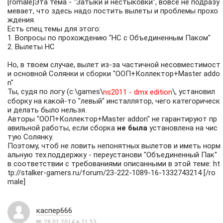
[romale]Эта тема - "Затыки и нестыковки", вовсе не подразу
мевает, что здесь надо постить вылеты и проблемы прохо
ждения.
Есть спец.темы для этого:
1.
Вопросы по прохождению "НС с Объединенным Паком"
2.
Вылеты НС
Но, в твоем случае, вылет из-за частичной несовместимост
и основной Солянки и сборки "ООП+Коллектор+Master addo
n"
Ты, судя по логу (c:\games\
\, установил
ns2011 - dmx edition
сборку на какой-то "левый" инсталлятор, чего категорическ
и делать было нельзя.
Авторы "ООП+Коллектор+Master addon" не гарантируют пр
авильной работы, если сборка
не была
установлена на чис
тую Солянку.
Поэтому, чтоб не ловить непонятных вылетов и иметь норм
альную тех.поддержку - переустанови "Объединенный Пак"
в соответствии с требованиями описанными в этой теме:
ht
tp://stalker-gamers.ru/forum/23-222-1089-16-1332743214
[/ro
male]
каспер666
28.01.2014 в 21:53