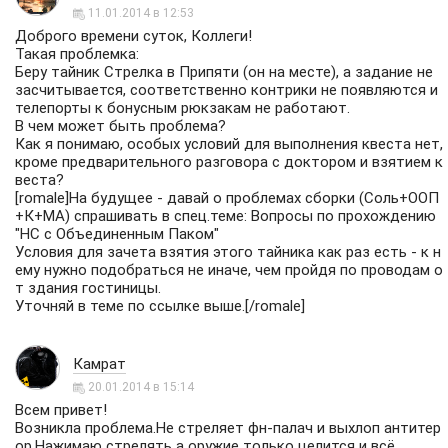
11.01.2014 в 12:53
Доброго времени суток, Коллеги!
Такая проблемка:
Беру тайник Стрелка в Припяти (он на месте), а задание не
засчитывается, соответственно контрики не появляются и
телепорты к бонусным рюкзакам не работают.
В чем может быть проблема?
Как я понимаю, особых условий для выполнения квеста нет,
кроме предварительного разговора с доктором и взятием к
веста?
[romale]На будущее - давай о проблемах сборки (Соль+ООП
+К+МА) спрашивать в спец.теме:
Вопросы по прохождению
"НС с Объединенным Паком"
Условия для зачета взятия этого тайника как раз есть - к н
ему нужно подобраться не иначе, чем пройдя по проводам о
т здания гостиницы.
Уточняй в теме по ссылке выше.[/romale]
Камрат
20.01.2014 в 15:14
Всем привет!
Возникла проблема.Не стреляет фн-палач и выхлоп антитер
ор.Нажимаю стрелять а оружие только целится и всё.