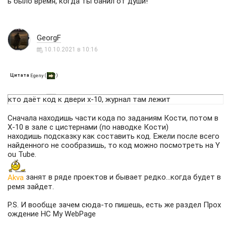
ь было время, когда ты банил от души!
GeorgF
10.10.2021 в 10:16
Цитата
(
)
Egeny
кто даёт код к двери х-10, журнал там лежит
Сначала находишь части кода по заданиям Кости, потом в
Х-10 в зале с цистернами (по наводке Кости)
находишь подсказку как составить код. Ежели после всего
найденного не сообразишь, то код можно посмотреть на Y
ou Tube.
занят в ряде проектов и бывает редко...когда будет в
Akva
ремя зайдет.
P.S. И вообще зачем сюда-то пишешь, есть же раздел Прох
ождение НС
My WebPage