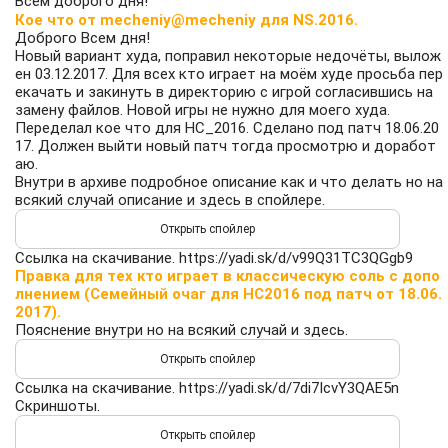
Всем доброго дня!
Кое что от mecheniy@mecheniy для NS.2016.
Доброго Всем дня!
Новый вариант худа, поправил некоторые недочёты, вылож
ен 03.12.2017. Для всех кто играет на моём худе просьба пер
екачать и закинуть в директорию с игрой согласившись на
замену файлов. Новой игры не нужно для моего худа.
Переделал кое что для НС_2016. Сделано под патч 18.06.20
17. Должен выйти новый патч тогда просмотрю и доработ
аю.
Внутри в архиве подробное описание как и что делать но на
всякий случай описание и здесь в спойлере.
Ссылка на скачивание.
https://yadi.sk/d/v99Q31TC3QGgb9
Правка для тех кто играет в классическую соль с допо
лнением (Семейный очаг для НС2016 под патч от 18.06.
2017).
Пояснение внутри но на всякий случай и здесь.
Ссылка на скачивание.
https://yadi.sk/d/7di7IcvY3QAE5n
Скриншоты.