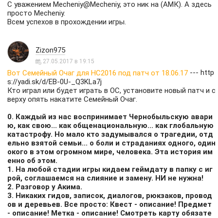
С уважением Mecheniy@Mecheniy, это ник на (АМК). А здесь
просто Mecheniy.
Всем успехов в прохождении игры.
Zizon975
27.05.2017 в 19:15
---
http
Вот Семейный Очаг для НС2016 под патч от 18.06.17
s://yadi.sk/d/EB-0U-_Q3KLa7j
Кто играл или будет играть в ОС, установите новый патч и с
верху опять накатите Семейный Очаг.
0. Каждый из нас воспринимает Чернобыльскую авари
ю, как свою... как общенациональную... как глобальную
катастрофу. Но мало кто задумывался о трагедии, отд
ельно взятой семьи... о боли и страданиях одного, один
окого в этом огромном мире, человека. Эта история им
енно об этом.
1. На любой стадии игры кидаем геймдату в папку с иг
рой, соглашаемся на слияние и замену. НИ не нужна!
2. Разговор у Акима.
3. Никаких гидов, записок, диалогов, рюкзаков, провод
ов и деревьев. Все просто: Квест - описание! Предмет
- описание! Метка - описание! Смотреть карту обязате