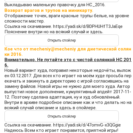
Выкладываю маленькую правочку для НС_2016.
Возврат врагов и трупов на миникарту.
Отображение точек, враги красные трупы белые, на уровне
сложности мастер.
Ссылка на скачивание.
https://yadi.sk/d/BDPHUHfT3JaEqe
Пояснение внутри но на всякий случай и здесь.
Кое что от mecheniy@mecheniy для диетической солян
ки 2016.
Внимательно. Не путайте это с чистой солянкой НС 201
6.
Новый вариант худа, поправил некоторые недочёты, вылож
ен 03.12.2017. Для всех кто играет на моём худе просьба пер
екачать и закинуть в директорию с игрой согласившись на
замену файлов. Новой игры не нужно для моего худа. Автор
выпустил новое дополнение, кумулятивный апдейт 2017-11-
12. Поэтому сделана адаптация, ну и худ обновлённый.
Внутри в архиве подробное описание как и что делать но на
всякий случай описание и здесь в спойлере.
Ссылка на скачивание.
https://yadi.sk/d/47omvG-x3QGgie
Надеюсь Всем кто играет понравится, приятной игры!