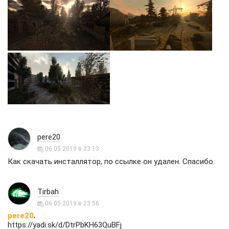
pere20
06.05.2019 в 23:13
Как скачать инсталлятор, по ссылке он удален. Спасибо.
Tirbah
06.05.2019 в 23:56
,
pere20
https://yadi.sk/d/DtrPbKH63QuBFj