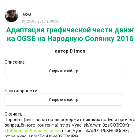
akva
25.06.2017 в 08:35
Адаптация графической части движ
ка OGSE на Народную Солянку 2016
автор D1mon
Описание:
Благодарности:
Скачать :
Торрент (инсталлятор не содержит никаких nodvd и прочего
запрещённого контента)
https://yadi.sk/d/wmi0zsCQ3KXrKr
https://yadi.sk/d/DtrPbKH63QuBFj
Добавил рабочие ссылки
https://yadi.sk/d/TopUrwK03TDmRG