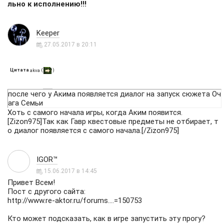
льно к исполнению!!!
Keeper
27.05.2017 в 20:11
Цитата
(
)
akva
после чего у Акима появляется диалог на запуск сюжета Оч
ага Семьи
Хоть с самого начала игры, когда Аким появится.
[Zizon975]Так как Гавр квестовые предметы не отбирает, т
о диалог появляется с самого начала.[/Zizon975]
IGOR™
15.06.2017 в 14:45
Привет Всем!
Пост с другого сайта:
http://www.re-aktor.ru/forums....=150753
Кто может подсказать, как в игре запустить эту прогу?