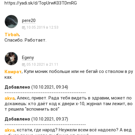
https://yadi.sk/d/TopUrwK03TDmRG
pere20
10.05.2019 в 12:53
,
Tirbah
Спасибо. Работает.
Egeny
05.10.2021 в 21:11
, Купи моник побольше или не бегай со стволом в ру
Камрат
ках.
Добавлено
(10.10.2021, 09:34)
---------------------------------------------
, Алекс, привет. Рада тебя видеть в здравии, может по
akva
дскажешь: кто даёт код к двери х-10, журнал там лежит, во
т решила "вспомнить всё"
Добавлено
(10.10.2021, 09:37)
---------------------------------------------
, кстати, где народ? Неужели всем всё надоело? А вед
akva