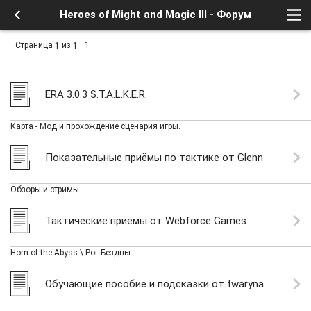
Heroes of Might and Magic III - Форум
Страница
из
1
1
1
ERA 3.0.3 S.T.A.L.K.E.R.
Карта - Мод и прохождение сценария игры.
Показательные приёмы по тактике от Glenn
Обзоры и стримы
Тактические приёмы от Webforce Games
Horn of the Abyss \ Рог Бездны
Обучающие пособие и подсказки от twaryna