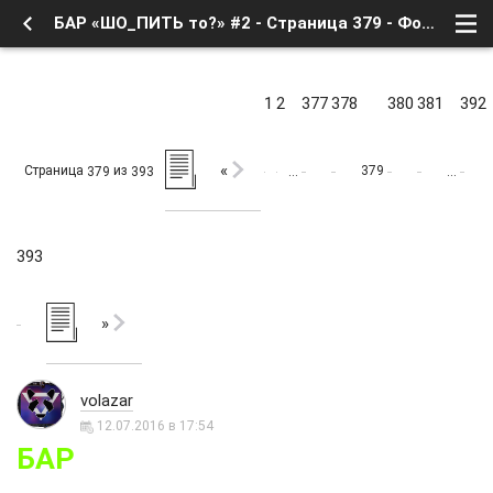
БАР «ШО_ПИТЬ то?» #2 - Страница 379 - Форум
1
2
377
378
380
381
392
«
Страница
из
379
379
393
…
…
393
»
volazar
12.07.2016 в 17:54
БАР