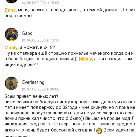
06.06.2026 в 15:03
, меня, напугал - псевдогигант, в тёмной долине. До сих
Барс
пор стрёмно.
Барс
06.06.2026 в 15:39
, а может, в х-18?
Manly
Ну из сталкера ещё страшно похмелье меченого когда он н
а базе бандитов водки напился)))
, а ты находил там
Manly
ящик водяры??
Everlasting
07.06.2026 в 00:08
Всем привет вечных лет!
ниже ссылки на бодрую винду корпоратную десяту и она кс
тати имеет поддержку до 32года - мне скинули но я пока не
планировал переустанавливать да и не умею biggrin (но ссы
лочки приныкал чиисто что б было)) Вышел на проше мод Л
иквидация -мод на ТыЧе огср -пока не поставил но предпол
агаю что ночь будет бессонной сегодня!!
Всем удачи на