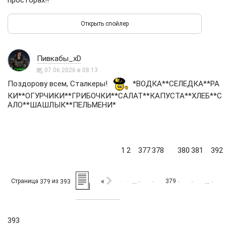
просторах!!
Пивкабы_xD
07.06.2026 в 08:13
Поздорову всем, Сталкеры!
*ВОДКА**СЕЛЕДКА**РА
КИ**ОГУРЧИКИ**ГРИБОЧКИ**САЛАТ**КАПУСТА**ХЛЕБ**С
АЛО**ШАШЛЫК**ПЕЛЬМЕНИ*
1
2
377
378
380
381
392
«
Страница
из
379
379
393
…
…
393