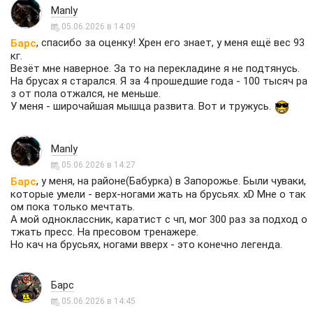
Manly
05.06.2026 в 14:09
, спасибо за оценку! Хрен его знает, у меня ещё вес 93
Барс
кг.
Везёт мне наверное. За то на перекладине я не подтянусь.
На брусах я старался. Я за 4 прошедшие года - 100 тысяч ра
з от пола отжался, не меньше.
У меня - широчайшая мышца развита. Вот и тружусь.
Manly
05.06.2026 в 14:27
, у меня, на районе(Бабурка) в Запорожье. Были чуваки,
Барс
которые умели - верх-ногами жать на брусьях. xD Мне о так
ом пока только мечтать.
А мой одноклассник, каратист с чп, мог 300 раз за подход о
тжать пресс. На пресовом тренажере.
Но кач на брусьях, ногами вверх - это конечно легенда.
Барс
05.06.2026 в 14:45