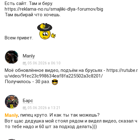
Есть сайт. Там и беру.
https://reklama-no.ru/smajliki-dlya-forumov/big
Там выбирай что хочешь.
Всем привет.
Manly
05.06.2026 в 06:10
Моё обновлённое видео, подъём на брусьях -
https://rutube.r
u/video/9fec23c998634eaf8fa225502a3c8201/
Получилось - 30 раз.
Барс
05.06.2026 в 13:21
, пипец круто. И как ты так можешь?
Manly
Вот щас дедушка мой стоял рядом и видел видео, сказал ч
то тебе надо и 60 шт за подход делать)))