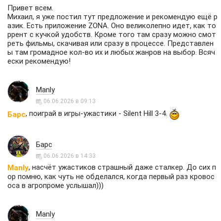
Привет всем.
Михаил, я уже постил тут предложение и рекомендую ещё р
азик. Есть приложение ZONA. Оно великолепно идет, как то
ррент с кучкой удобств. Кроме того там сразу можно смот
реть фильмы, скачивая или сразу в процессе. Представлен
ы там громадное кол-во их и любых жанров на выбор. Всяч
ески рекомендую!
Manly
06.06.2026 в 09:13
, поиграй в игры-ужастики - Silent Hill 3-4.
Барс
Барс
06.06.2026 в 14:33
, насчёт ужастиков страшный даже сталкер. До сих п
Manly
ор помню, как чуть не обделался, когда первый раз кровос
оса в агропроме услышал)))
Manly