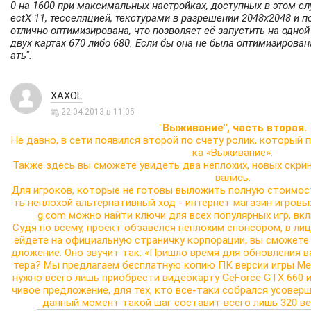
0 на 1600 при максимальных настройках, доступных в этом сл
ectX 11, тесселяцией, текстурами в разрешении 2048x2048 и 
отлично оптимизирована, что позволяет её запустить на одной 
двух картах 670 либо 680. Если бы она не была оптимизирован
ать".
XAXOL
22.04.2013 в 11:05
"Выживание", часть вторая.
Не давно, в сети появился второй по счету ролик, который
ка «Выживание».
Также здесь вы сможете увидеть два неплохих, новых скрин
вались.
Для игроков, которые не готовы выложить полную стоимость 
ть неплохой альтернативный ход - интернет магазин игровы
g.com можно найти ключи для всех популярных игр, вклю
Судя по всему, проект обзавелся неплохим спонсором, в лице
ейдете на официальную страничку корпорации, вы сможете 
дложение. Оно звучит так: «Пришло время для обновления 
тера? Мы предлагаем бесплатную копию ПК версии игры Metro
нужно всего лишь приобрести видеокарту GeForce GTX 660 
чивое предложение, для тех, кто все-таки собрался усовер
данный момент такой шаг составит всего лишь 320 ве