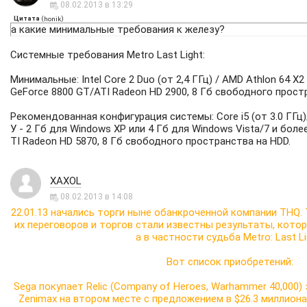
08.02.2013 в 13:29
Цитата
(
)
honik
а какие минимальные требования к железу?
Системные требования Metro Last Light:
Минимальные: Intel Core 2 Duo (от 2,4 ГГц) / AMD Athlon 64 X2
GeForce 8800 GT/ATI Radeon HD 2900, 8 Гб свободного прост
Рекомендованная конфигурация системы: Core i5 (от 3.0 ГГц)/
У - 2 Гб для Windows XP или 4 Гб для Windows Vista/7 и боле
TI Radeon HD 5870, 8 Гб свободного пространства на HDD.
XAXOL
08.02.2013 в 14:08
22.01.13 начались торги ныне обанкроченной компании THQ. Т
их переговоров и торгов стали известны результаты, кото
а в частности судьба Metro: Last Li
Вот список приобретений:
Sega покупает Relic (Company of Heroes, Warhammer 40,000) 
Zenimax на втором месте с предложением в $26.3 миллиона,