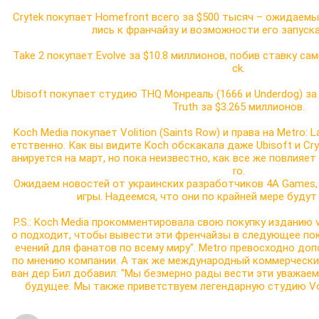
Crytek покупает Homefront всего за $500 тысяч – ожидаемы
лись к франчайзу и возможности его запуска 
Take 2 покупает Evolve за $10.8 миллионов, побив ставку сам
ck.
Ubisoft покупает студию THQ Монреаль (1666 и Underdog) за $2
Truth за $3.265 миллионов.
Koch Media покупает Volition (Saints Row) и права на Metro: La
етственно. Как вы видите Koch обскакала даже Ubisoft и Cryte
анируется на март, но пока неизвестно, как все же повлияет
ro.
Ожидаем новостей от украинских разработчиков 4A Games,
игры. Надеемся, что они по крайней мере буду
P.S.: Koch Media прокомментировала свою покупку изданию vg
о подходит, чтобы вывести эти френчайзы в следующее по
ечений для фанатов по всему миру". Metro превосходно допол
по мнению компании. А так же международный коммерческий
ван дер Бил добавил: "Мы безмерно рады вести эти уважаем
будущее. Мы также приветствуем легендарную студию Volit