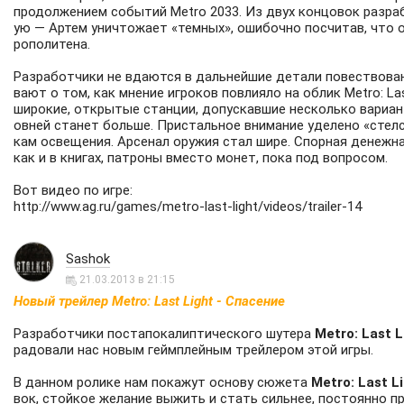
продолжением событий Metro 2033. Из двух концовок разра
ую — Артем уничтожает «темных», ошибочно посчитав, что о
рополитена.
Разработчики не вдаются в дальнейшие детали повествован
вают о том, как мнение игроков повлияло на облик Metro: La
широкие, открытые станции, допускавшие несколько вариант
овней станет больше. Пристальное внимание уделено «стелсу
кам освещения. Арсенал оружия стал шире. Спорная денежна
как и в книгах, патроны вместо монет, пока под вопросом.
Вот видео по игре:
http://www.ag.ru/games/metro-last-light/videos/trailer-14
Sashok
21.03.2013 в 21:15
Новый трейлер Metro: Last Light - Спасение
Разработчики постапокалиптического шутера
Metro: Last L
радовали нас новым геймплейным трейлером этой игры.
В данном ролике нам покажут основу сюжета
Metro: Last L
вок, стойкое желание выжить и стать сильнее, постоянно п