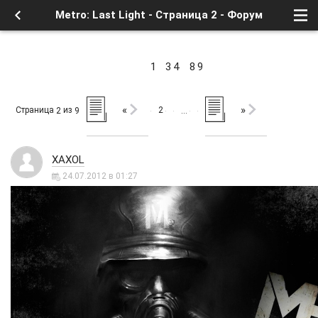
Metro: Last Light - Страница 2 - Форум
1
3
4
8
9
«
»
Страница
из
2
2
9
…
XAXOL
24.07.2012 в 01:27