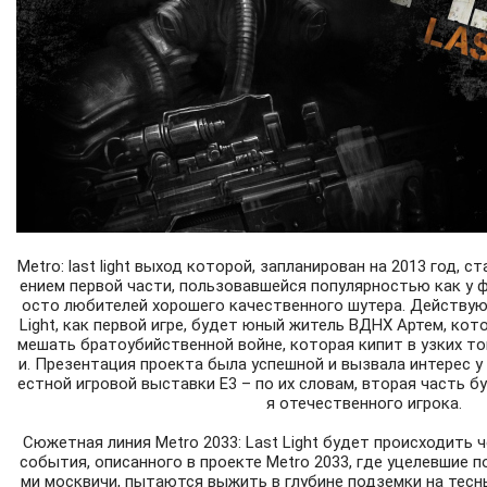
Мetro: last light выход которой, запланирован на 2013 год,
ением первой части, пользовавшейся популярностью как у ф
осто любителей хорошего качественного шутера. Действую
Light, как первой игре, будет юный житель ВДНХ Артем, кот
мешать братоубийственной войне, которая кипит в узких т
и. Презентация проекта была успешной и вызвала интерес у
естной игровой выставки Е3 – по их словам, вторая часть 
я отечественного игрока.
Сюжетная линия Metro 2033: Last Light будет происходить 
события, описанного в проекте Metro 2033, где уцелевшие 
ми москвичи, пытаются выжить в глубине подземки на тесны