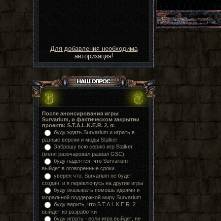
Для добавления необходима
авторизация!
После анонсирования игры
Survarium, и фактическом закрытии
проекта: S.T.A.L.K.E.R. 2, я:
буду ждать Survarium и играть в
разные версии и моды Stalker
Заброшу всю серию игр Stalker
(меня разочаровал развал GSC)
буду надеятся, что Survarium
выйдет в оговоренные сроки
уверен что, Survarium не будет
создан, и я переключусь на другие игры
буду оказывать помошь идеями и
моральной поддержкой миру Survarium
буду верить, что S.T.A.L.K.E.R. 2
выйдет из разработки
буду играть - если игра выйдет, не