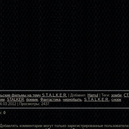
ьские фильмы на тему S.T.A.L.K.E.R.
| Добавил:
Hamul
| Теги:
зомби
,
СТ
лии
,
STALKER
,
боевик
,
Фантастика
,
чернобыль
,
S.T.A.L.K.E.R.
,
снорк
4.03.2012 | Просмотры: 2437
в:
0
Добавлять комментарии могут только зарегистрированные пользователи