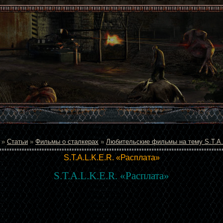
»
Статьи
»
Фильмы о сталкерах
»
Любительские фильмы на тему S.T.A.
S.T.A.L.K.E.R. «Расплата»
S.T.A.L.K.E.R. «Расплата»