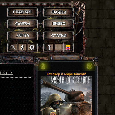
.
.
.
.
.
.
.
.
.
.
.
L.K.E.R.
Сталкер в мире танков!