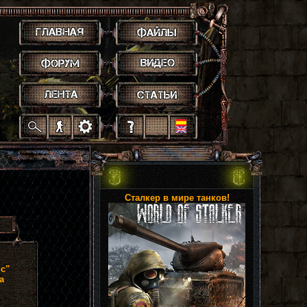
.
.
.
.
.
.
.
.
.
.
.
Сталкер в мире танков!
с"
а