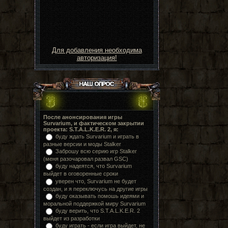
Для добавления необходима
авторизация!
После анонсирования игры
Survarium, и фактическом закрытии
проекта: S.T.A.L.K.E.R. 2, я:
буду ждать Survarium и играть в
разные версии и моды Stalker
Заброшу всю серию игр Stalker
(меня разочаровал развал GSC)
буду надеятся, что Survarium
выйдет в оговоренные сроки
уверен что, Survarium не будет
создан, и я переключусь на другие игры
буду оказывать помошь идеями и
моральной поддержкой миру Survarium
буду верить, что S.T.A.L.K.E.R. 2
выйдет из разработки
буду играть - если игра выйдет, не