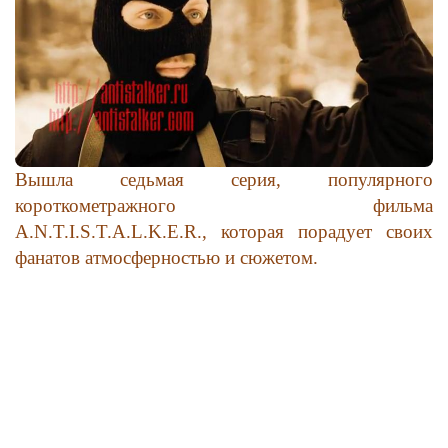
Вышла седьмая серия, популярного
короткометражного фильма
A.N.T.I.S.T.A.L.K.E.R., которая порадует своих
фанатов атмосферностью и сюжетом.