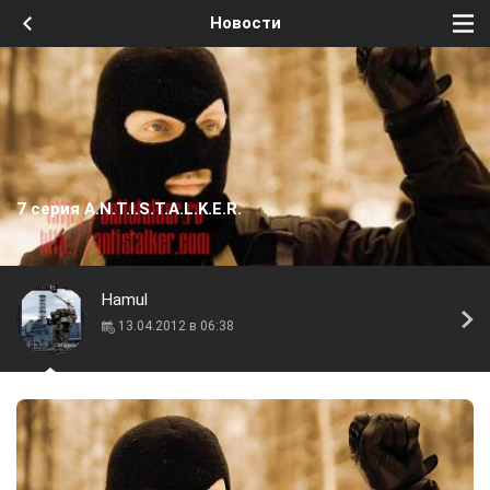
Новости
7 серия A.N.T.I.S.T.A.L.K.E.R.
Hamul
13.04.2012 в 06:38