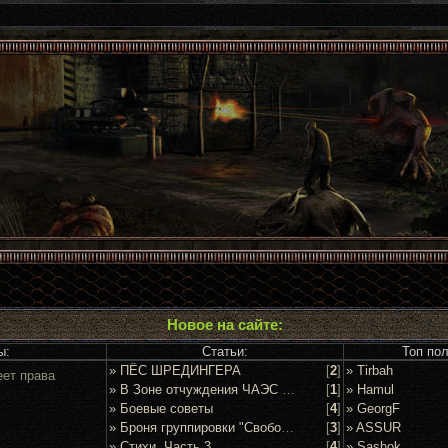
Новое на сайте:
ы:
Статьи:
Топ по
» ПЁС ШРЕДИНГЕРА
[
2
]
» Tirbah
еет права
» В Зоне отчуждения ЧАЭС задержан очередной сталкер
[
1
]
» Hamul
» Боевые советы
[
4
]
» GeorgF
» Броня группировки "Свобода"
[
3
]
» ASSUR
» Стихи. Часть 3
[
4
]
» Sashok