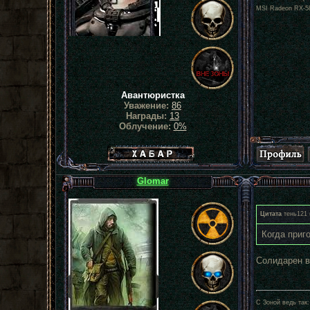
MSI Radeon RX-5
Авантюристка
Уважение:
86
Награды:
13
Облучение:
0%
Хабар сталкера
Glomar
Цитата
тень121
Когда приг
Солидарен в
С Зоной ведь так