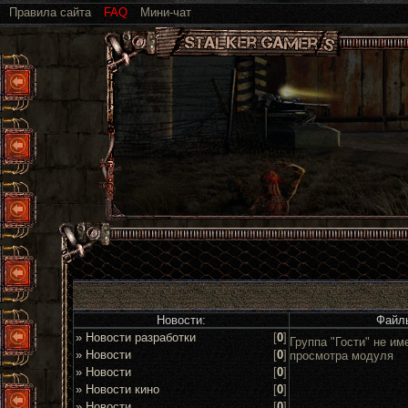
Правила сайта
FAQ
Мини-чат
Новости:
Файл
» Новости разработки
[
0
]
Группа "Гости" не им
» Новости
[
0
]
просмотра модуля
» Новости
[
0
]
» Новости кино
[
0
]
» Новости
[
0
]