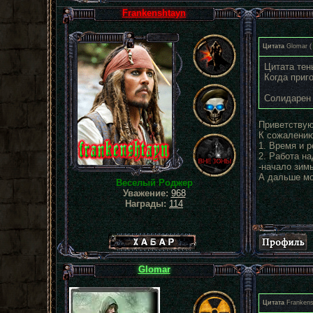
Frankenshtayn
Цитата
Glomar
(
Цитата тень
Когда приг
Солидарен 
Приветствую
К сожалению,
1. Время и р
2. Работа н
-начало зимы
А дальше мо
Веселый Роджер
Уважение:
968
Награды:
114
Хабар сталкера
Glomar
Цитата
Frankens