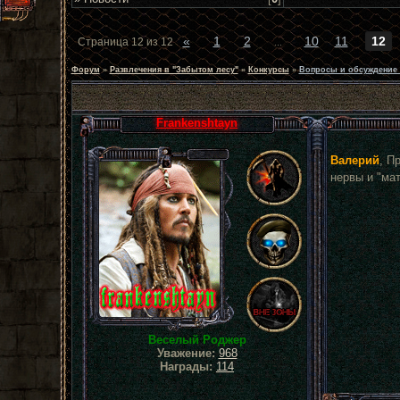
«
1
2
10
11
12
Страница
12
из
12
…
Форум
»
Развлечения в "Забытом лесу"
»
Конкурсы
»
Вопросы и обсуждение 
Frankenshtayn
Валерий
, П
нервы и "ма
Веселый Роджер
Уважение:
968
Награды:
114