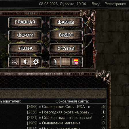
08.08.2026, Суббота, 10:04
Вход
Регистрация
.
.
.
.
.
.
.
.
.
.
.
льзователей:
Обновления сайта:
[3458]
» Сталкерская Сеть - PDA - обсуждение и предложения
[
5
]
[2338]
» Новогодняя охота на обезьян 2016!
[
1
]
[2121]
» Сталкер года - голосование!
[
4
]
[1989]
» Обновление магазина
[
0
]
[1914]
» Отключение рекламы
[
0
]