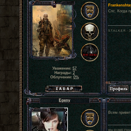
Frankenshta
Спс. Когда 
S.T.A.L.K.E.R. 
Уважение:
57
Награды:
2
Облучение:
0%
Хабар сталкера
Egeny
Всем привет
Win 10 AMD FX(tm