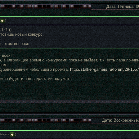
Дата: Пятница, 0
)
121 ()
отовишь новый конкурс.
в этом вопросе.
 всех!
 в ближайщее время с конкурсами пока не выйдет, т.к. есть пара причин
еал
ад завершением небольшого проекта:
http://stalker-gamers.ru/forum/29-1567
...
жно будет и над задачками подумать
Дата: Воскресенье,
htayn
(
)