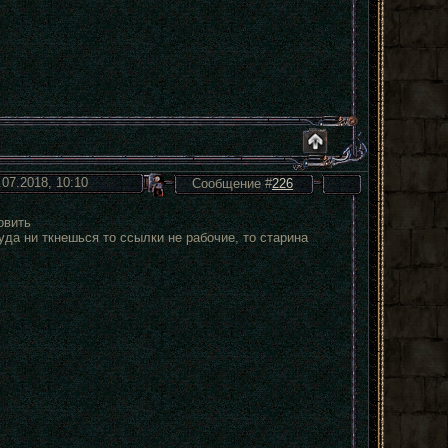
.07.2018, 10:10
Сообщение #
226
овить
уда ни ткнешься то ссылки не рабочие, то старина