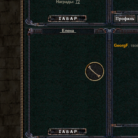
Награды:
72
Хабар сталкера
_Елена_
GeorgF
, тв
Хабар сталкера