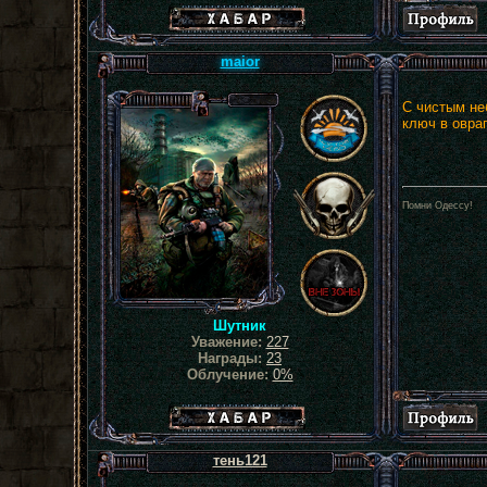
Хабар сталкера
maior
С чистым не
ключ в овра
Помни Одессу!
Шутник
Уважение:
227
Награды:
23
Облучение:
0%
Хабар сталкера
тень121