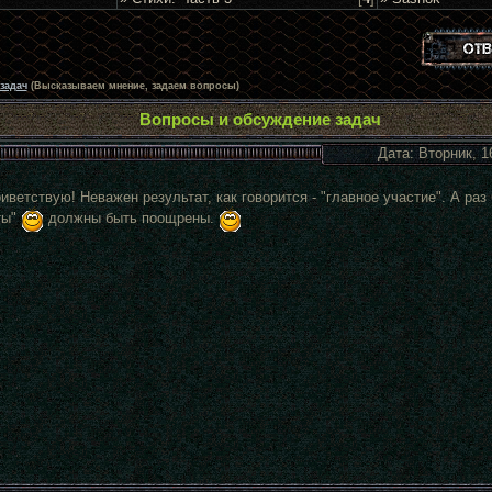
задач
(Высказываем мнение, задаем вопросы)
Вопросы и обсуждение задач
Дата: Вторник, 1
риветствую! Неважен результат, как говорится - "главное участие". А раз
ты"
должны быть поощрены.