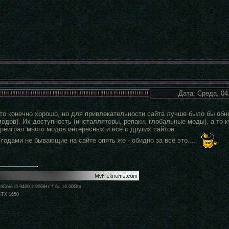
Дата: Среда, 04
это конечно хорошо, но для привлекательности сайта лучше было бы обн
модов). Их доступность (инсталляторы, репаки, глобальные моды), а то к
реиграл много модов интересных и всё с других сайтов.
годами не бывающие на сайте опять же - обидно за всё это....
lCore i5-9400 2.90GHz * 6c 16.00Gbt
GTX 1650