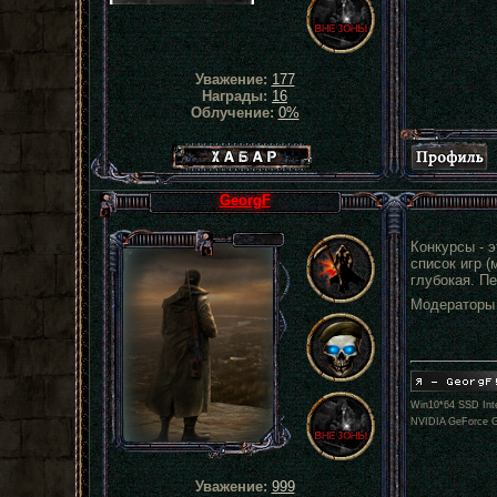
Уважение:
177
Награды:
16
Облучение:
0%
Хабар сталкера
GeorgF
Конкурсы - 
список игр (
глубокая. Пе
Модераторы 
Win10*64 SSD Inte
NVIDIA GeForce 
Уважение:
999