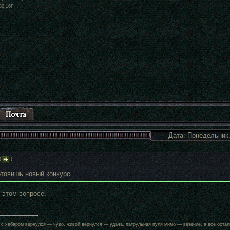
80 16Г
Дата: Понедельник,
(
)
отовишь новый конкурс.
 этом вопросе.
: с хабаром вернулся — чудо, живой вернулся — удача, патрульная пуля мимо — везение, а все ост