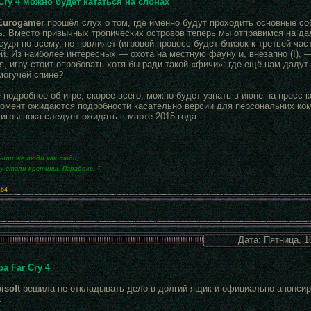
 Cry 4 можно будет кататься на слонах
Eurogamer
прошёл слух о том, где именно будут проходить основные соб
ь. Вместо привычных тропических островов теперь мы отправимся на да
судя по всему, не повлияет (игровой процесс будет близок к третьей час
й. Из наиболее интересных — охота на местную фауну и, внезапно (!), 
, игру стоит опробовать хотя бы ради такой «фичи»: где ещё нам дадут 
могучей спине?
 подробное об игре, скорее всего, можно будет узнать в июне на пресс-
омент ожидаются подробности касательно версии для персональних комп
игры пока следует ожидать в марте 2015 года.
были же люди как люди,
зу стали кретины. Парадокс. ".
x64
Дата: Пятница, 1
а Far Cry 4
isoft
решила не откладывать дело в долгий ящик и официально анонси
.