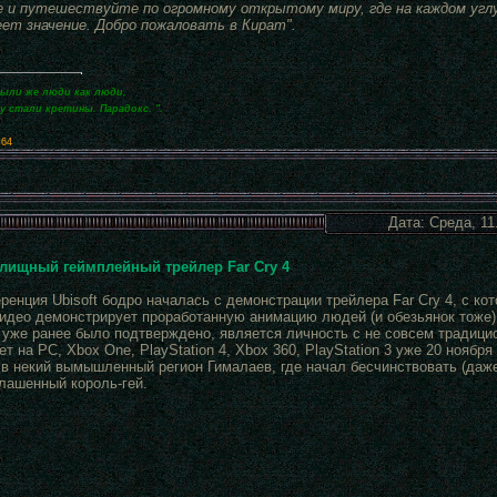
 и путешествуйте по огромному открытому миру, где на каждом углу
ет значение. Добро пожаловать в Кират".
были же люди как люди,
зу стали кретины. Парадокс. ".
x64
Дата: Среда, 11
елищный геймплейный трейлер Far Cry 4
ренция Ubisoft бодро началась с демонстрации трейлера Far Cry 4, с ко
Видео демонстрирует проработанную анимацию людей (и обезьянок тоже),
к уже ранее было подтверждено, является личность с не совсем традици
т на PC, Xbox One, PlayStation 4, Xbox 360, PlayStation 3 уже 20 ноябр
 в некий вымышленный регион Гималаев, где начал бесчинствовать (даже
лашенный король-гей.