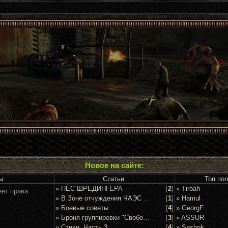
Новое на сайте:
ы:
Статьи:
Топ по
» ПЁС ШРЕДИНГЕРА
[
2
]
» Tirbah
еет права
» В Зоне отчуждения ЧАЭС задержан очередной сталкер
[
1
]
» Hamul
» Боевые советы
[
4
]
» GeorgF
» Броня группировки "Свобода"
[
3
]
» ASSUR
» Стихи. Часть 3
[
4
]
» Sashok