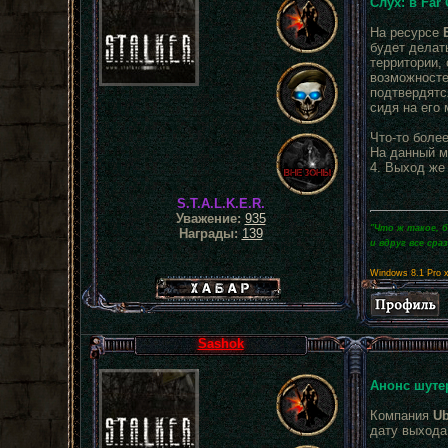
Слух: в Far
На ресурсе
будет делат
территории, 
возможносте
подтвердятся
сидя на его 
Что-то более
На данный м
4. Выход же 
S.T.A.L.K.E.R.
Уважение:
935
"Что ж такое, 
Награды:
139
и вдруг все сра
Windows 8.1 Pro 
Хабар сталкера
Sashok
Анонс шутер
Компания
Ub
дату выхода