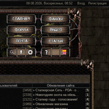
09.08.2026, Воскресенье, 08:52
Вход
Регистрация
.
.
.
.
.
.
.
.
.
.
.
льзователей:
Обновления сайта:
[3458]
» Сталкерская Сеть - PDA - обсуждение и предложения
[
5
]
[2338]
» Новогодняя охота на обезьян 2016!
[
1
]
[2121]
» Сталкер года - голосование!
[
4
]
[1989]
» Обновление магазина
[
0
]
[1914]
» Отключение рекламы
[
0
]