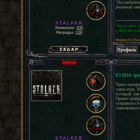
"Исследуйте
решение име
S.T.A.L.K.E.R.
"Что ж такое, 
Уважение:
935
и вдруг все сра
Награды:
139
Windows 8.1 Pro 
Хабар сталкера
Sashok
E3 2014: зр
Пресс-конфе
сама игра. 
который, ка
Проект выйде
отправиться
самопровозг
S.T.A.L.K.E.R.