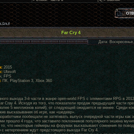
r Cry 4
Far Cry 4
Дата: Воскресенье,
а:
2015
к:
Ubisoft
, FPS
:
ПК, PlayStation 3, Xbox 360
ного выхода 3-й части в жанре open-world FPS с элементами RPG в 2012
Far Cray 4. Исходя из того, что показатели продаж предыдущей части пр
более 5 миллионов копий), от следующей ожидается не менее. Среди ко
кие высказывания об игре, как «шедевр».
азработчики пообещали не затягивать выпуск очередной части игры как э
ями прошло 4 года, что заставило поклонников популярного экшена муч
 то, что некоторые геймеры на форумах высказывают сомнения по поводу
 с нетерпением ждут предстоящего выхода Far Cry 4.