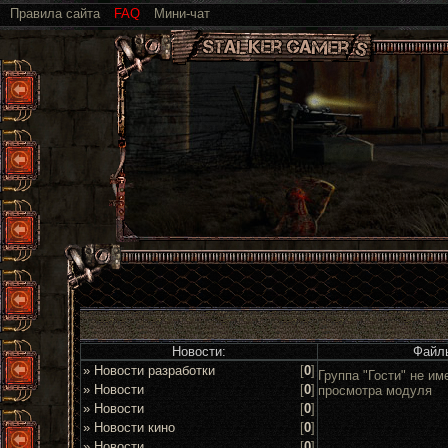
Правила сайта
FAQ
Мини-чат
Новости:
Файл
» Новости разработки
[
0
]
Группа "Гости" не им
» Новости
[
0
]
просмотра модуля
» Новости
[
0
]
» Новости кино
[
0
]
» Новости
[
0
]