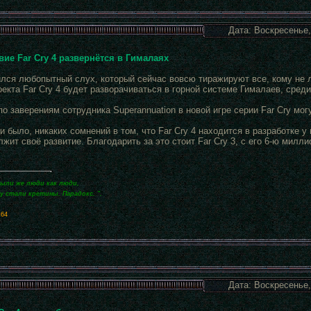
Дата: Воскресенье,
вие Far Cry 4 развернётся в Гималаях
ился любопытный слух, который сейчас вовсю тиражируют все, кому не л
оекта Far Cry 4 будет разворачиваться в горной системе Гималаев, сред
по заверениям сотрудника Superannuation в новой игре серии Far Cry мо
и было, никаких сомнений в том, что Far Cry 4 находится в разработке у 
жит своё развитие. Благодарить за это стоит Far Cry 3, с его 6-ю милл
были же люди как люди,
зу стали кретины. Парадокс. ".
x64
Дата: Воскресенье,