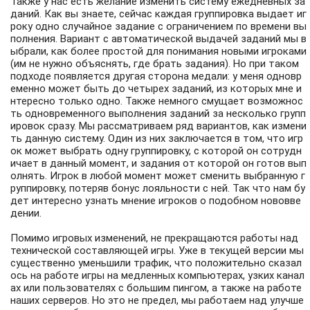
Также у нас есть желание изменить систему ежедневных за
даний. Как вы знаете, сейчас каждая группировка выдает иг
року одно случайное задание с ограничением по времени вы
полнения. Вариант с автоматической выдачей заданий мы в
ыбрали, как более простой для понимания новыми игроками
(им не нужно объяснять, где брать задания). Но при таком
подходе появляется другая сторона медали: у меня одновр
еменно может быть до четырех заданий, из которых мне и
нтересно только одно. Также немного смущает возможнос
ть одновременного выполнения заданий за несколько групп
ировок сразу. Мы рассматриваем ряд вариантов, как измени
ть данную систему. Один из них заключается в том, что игр
ок может выбрать одну группировку, с которой он сотрудн
ичает в данный момент, и задания от которой он готов вып
олнять. Игрок в любой момент может сменить выбранную г
руппировку, потеряв бонус лояльности с ней. Так что нам бу
дет интересно узнать мнение игроков о подобном нововве
дении.
Помимо игровых изменений, не прекращаются работы над
технической составляющей игры. Уже в текущей версии мы
существенно уменьшили трафик, что положительно сказал
ось на работе игры на медленных компьютерах, узких канал
ах или пользователях с большим пингом, а также на работе
наших серверов. Но это не предел, мы работаем над улучше