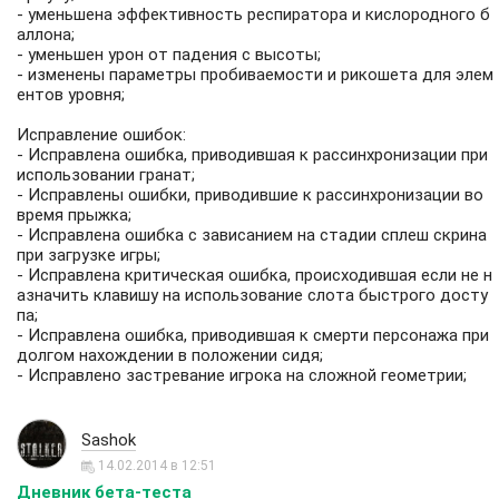
- уменьшена эффективность респиратора и кислородного б
аллона;
- уменьшен урон от падения с высоты;
- изменены параметры пробиваемости и рикошета для элем
ентов уровня;
Исправление ошибок:
- Исправлена ошибка, приводившая к рассинхронизации при
использовании гранат;
- Исправлены ошибки, приводившие к рассинхронизации во
время прыжка;
- Исправлена ошибка с зависанием на стадии сплеш скрина
при загрузке игры;
- Исправлена критическая ошибка, происходившая если не н
азначить клавишу на использование слота быстрого досту
па;
- Исправлена ошибка, приводившая к смерти персонажа при
долгом нахождении в положении сидя;
- Исправлено застревание игрока на сложной геометрии;
Sashok
14.02.2014 в 12:51
Дневник бета-теста