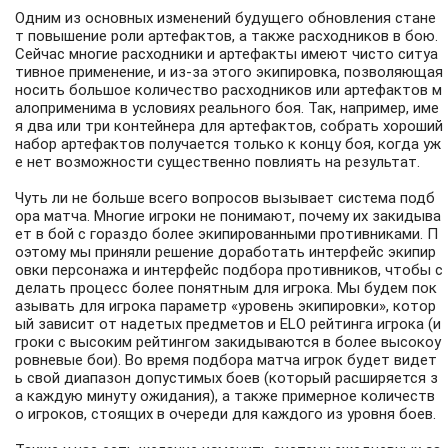
Одним из основных изменений будущего обновления стане
т повышение роли артефактов, а также расходников в бою.
Сейчас многие расходники и артефакты имеют чисто ситуа
тивное применение, и из-за этого экипировка, позволяющая
носить большое количество расходников или артефактов м
алоприменима в условиях реального боя. Так, например, име
я два или три контейнера для артефактов, собрать хороший
набор артефактов получается только к концу боя, когда уж
е нет возможности существенно повлиять на результат.
Чуть ли не больше всего вопросов вызывает система подб
ора матча. Многие игроки не понимают, почему их закидыва
ет в бой с гораздо более экипированными противниками. П
оэтому мы приняли решение доработать интерфейс экипир
овки персонажа и интерфейс подбора противников, чтобы с
делать процесс более понятным для игрока. Мы будем пок
азывать для игрока параметр «уровень экипировки», котор
ый зависит от надетых предметов и ELO рейтинга игрока (и
гроки с высоким рейтингом закидываются в более высокоу
ровневые бои). Во время подбора матча игрок будет видет
ь свой диапазон допустимых боев (который расширяется з
а каждую минуту ожидания), а также примерное количеств
о игроков, стоящих в очереди для каждого из уровня боев.