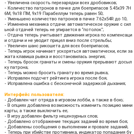
- Увеличена скорость перезарядки всех дробовиков;
- Количество патронов в пачке для боеприпасов 5.45x39 7Н
6М, 9х18 ПМ, 9х19 Парабеллум теперь равен 50;
- Уменьшено количество патронов в пачке 7.62x54R до 10;
- Изменена механика отдачи: автоматическое оружие с сил
ьной отдачей теперь не упирается в "потолок";
- Отдача теперь учитывает движения игрока по компенсаци
и отдачи и не уводит прицел вниз после стрельбы;
- Увеличен шанс рикошета для всех боеприпасов;
- Теперь игрок начинает ускоряться автоматически, если за
жата клавиша рывка и восстановилась энергия;
- Теперь бросок гранаты и смены оружия прерывают досыл
ку патрона;
- Теперь можно бросить гранату во время рывка;
- Исправлен подсчет рейтинга игрока после боя;
- Исправлена ошибка с бесконечной задержкой дыхания;
Интерфейс пользователя:
- Добавлен чат отряда в игровом лобби, а также в бою;
- В опциях добавлена возможность изменить позицию мини
карты, а также выключить ее;
- В игру добавлен фильтр нецензурных слов;
- Добавлено отображение текущих заданий во время боя;
- Добавлены сообщения о выполнении и провале заданий;
- Теперь при убийстве противника, индикатор попадания бу