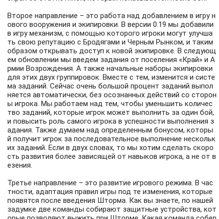
Второе направление – это работа над добавлением в игру н
ового вооружения и экипировки. В версии 0.19 мы добавили
в игру механизм, с помощью которого игроки могут улучша
ть свою репутацию с Бродягами и Черным Рынком, и таким
образом открывать доступ к новой экипировке. В следующ
ем обновлении мы введем задания от поселения «Край» и А
рмии Возрождения. А также начальные наборы экипировки
для этих двух группировок. Вместе с тем, изменится и систе
ма заданий. Сейчас очень большой процент заданий выпол
няется автоматически, без осознанных действий со сторон
ы игрока. Мы работаем над тем, чтобы уменьшить количес
тво заданий, которые игрок может выполнить за один бой,
и повысить роль самого игрока в успешности выполнения з
адания. Также думаем над определенным бонусом, которы
й получит игрок за последовательное выполнение нескольк
их заданий. Если в двух словах, то мы хотим сделать скоро
сть развития более зависящей от навыков игрока, а не от в
езения.
Третье направление – это развитие игрового режима. В час
тности, адаптация правил игры под те изменения, которые
появятся после введения Шторма. Как вы знаете, по нашей
задумке две команды собирают защитные устройства, кот
орые позволяют выжить при Шторме. Какая команда собер