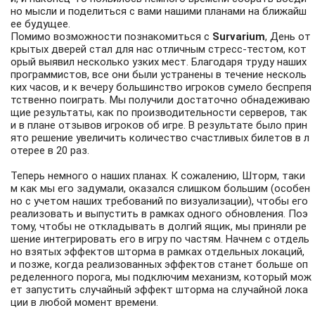
но мысли и поделиться с вами нашими планами на ближайш
ее будущее.
Помимо возможности познакомиться с
Survarium
, День от
крытых дверей стал для нас отличным стресс-тестом, кот
орый выявил несколько узких мест. Благодаря труду наших
программистов, все они были устранены в течение несколь
ких часов, и к вечеру большинство игроков сумело беспрепя
тственно поиграть. Мы получили достаточно обнадеживаю
щие результаты, как по производительности серверов, так
и в плане отзывов игроков об игре. В результате было прин
ято решение увеличить количество счастливых билетов в л
отерее в 20 раз.
Теперь немного о наших планах. К сожалению, Шторм, таки
м как мы его задумали, оказался слишком большим (особен
но с учетом наших требований по визуализации), чтобы его
реализовать и выпустить в рамках одного обновления. Поэ
тому, чтобы не откладывать в долгий ящик, мы приняли ре
шение интегрировать его в игру по частям. Начнем с отдель
но взятых эффектов шторма в рамках отдельных локаций,
и позже, когда реализованных эффектов станет больше оп
ределенного порога, мы подключим механизм, который мож
ет запустить случайный эффект шторма на случайной лока
ции в любой момент времени.