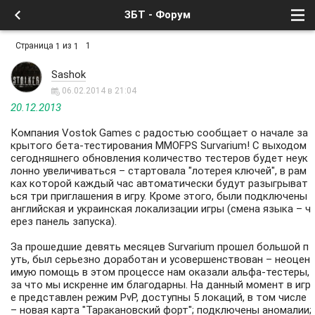
ЗБТ - Форум
Страница
из
1
1
1
Sashok
06.02.2014 в 21:04
20.12.2013
Компания Vostok Games с радостью сообщает о начале за
крытого бета-тестирования MMOFPS Survarium! С выходом
сегодняшнего обновления количество тестеров будет неук
лонно увеличиваться – стартовала "лотерея ключей", в рам
ках которой каждый час автоматически будут разыгрыват
ься три приглашения в игру. Кроме этого, были подключены
английская и украинская локализации игры (смена языка – ч
ерез панель запуска).
За прошедшие девять месяцев Survarium прошел большой п
уть, был серьезно доработан и усовершенствован – неоцен
имую помощь в этом процессе нам оказали альфа-тестеры,
за что мы искренне им благодарны. На данный момент в игр
е представлен режим PvP, доступны 5 локаций, в том числе
– новая карта "Таракановский форт"; подключены аномалии;