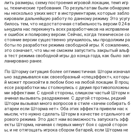
лить размеры, схему построения игровой локации, темп игр
ы, технические требования. По результатам были обнаруже
ны несколько узких мест в инструментарии, которые забло
кировали дальнейшую работу по данному режиму. Это усугу
билось тем, что недостаточная стабильность версии 0.24 в
ынудила нас перекинуть всех разработчиков на исправлени
е ошибок и полировку версии. Сейчас, когда техническое со
стояние версии существенно улучшилось, мы продолжим ра
боты по разработке режима свободной игры. К сожалению,
это означает, что мы не сможем запустить закрытый альф
а тест режима свободной игры до конца года, как было зап
ланировано ранее.
По Шторму ситуация более оптимистичная. Шторм изначал
ьно задумывался как своеобразный «спецэффект», которы
й может произойти в любом бою на любой локации. В проц
ессе разработки мы столкнулись с двумя противоположны
ми эффектами. С одной стороны, слишком частый Шторм н
ачинал вызывать раздражение. С другой стороны, редкий
Шторм вызывал много вопросов в стиле «зачем собирать б
атареи если Шторма нет». Оба этих эффекта привели нас к
мысли, что нужно сделать Шторм в качестве отдельного иг
рового режима. Это даст нам возможность запускать эфф
екты Шторма, начиная с первых минут боя с одной сторон
ы, и не отягощать игрока сбором батарей, если Шторма не