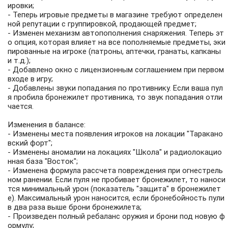
ировки;
- Теперь игровые предметы в магазине требуют определен
ной репутации с группировкой, продающей предмет;
- Изменен механизм автопополнения снаряжения. Теперь эт
о опция, которая влияет на все пополняемые предметы, эки
пированные на игроке (патроны, аптечки, гранаты, капканы
и т.д.);
- Добавлено окно с лицензионным соглашением при первом
входе в игру;
- Добавлены звуки попадания по противнику. Если ваша пул
я пробила бронежилет противника, то звук попадания отли
чается.
Изменения в балансе:
- Изменены места появления игроков на локации "Таракано
вский форт";
- Изменены аномалии на локациях "Школа" и радиолокацио
нная база "Восток";
- Изменена формула рассчета повреждения при огнестрель
ном ранении. Если пуля не пробивает бронежилет, то наноси
тся минимальный урон (показатель "защита" в бронежилет
е). Максимальный урон наносится, если бронебойность пули
в два раза выше брони бронежилета;
- Произведен полный ребаланс оружия и брони под новую ф
ормулу;