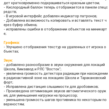
дет кратковременно подкрашиваться красным цветом;
- Кислородный баллон теперь отображается в панели спецс
редств;
- В игровой интерфейс добавлен индикатор патронов;
- Добавлена возможность копировать и вставлять текст ч
ерез буфер обмена;
- исправлены ошибки в отображении объектов на миникарт
е;
Графика:
- Улучшено отображения текстур на удаленных от игрока о
бъектах;
Звук:
- добавлено разнообразие в звуки окружения для локаций
Школа, Химзавод и РЛС "Восток";
- увеличена громкость детектора радиации при нахождении
в радиоактивной зоне на локациях Школа и Таракановский
форт;
- Исправлена дистанция слышимости для дробовиков;
- Произведена оптимизация звуков автоматического оруж
ия, для уменьшения нагрузки на процессор;
- уменьшена громкость шагов противника по некоторым по
верхностям;