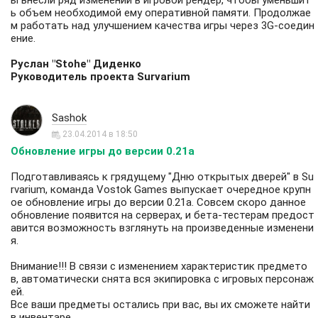
ы внесли ряд изменений в игровой рендер, чтобы уменьшит
ь объем необходимой ему оперативной памяти. Продолжае
м работать над улучшением качества игры через 3G-соедин
ение.
Руслан "Stohe" Диденко
Руководитель проекта Survarium
Sashok
23.04.2014 в 18:50
Обновление игры до версии 0.21a
Подготавливаясь к грядущему "Дню открытых дверей" в Su
rvarium, команда Vostok Games выпускает очередное крупн
ое обновление игры до версии 0.21a. Совсем скоро данное
обновление появится на серверах, и бета-тестерам предост
авится возможность взглянуть на произведенные изменени
я.
Внимание!!! В связи с изменением характеристик предмето
в, автоматически снята вся экипировка с игровых персонаж
ей.
Все ваши предметы остались при вас, вы их сможете найти
в инвентаре.