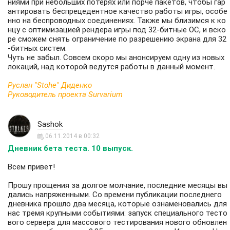
ниями при небольших потерях или порче пакетов, чтобы гар
антировать беспрецедентное качество работы игры, особе
нно на беспроводных соединениях. Также мы близимся к ко
нцу с оптимизацией рендера игры под 32-битные ОС, и вско
ре сможем снять ограничение по разрешению экрана для 32
-битных систем.
Чуть не забыл. Совсем скоро мы анонсируем одну из новых
локаций, над которой ведутся работы в данный момент.
Руслан "Stohe" Диденко
Руководитель проекта Survarium
Sashok
06.11.2014 в 00:32
Дневник бета теста. 10 выпуск.
Всем привет!
Прошу прощения за долгое молчание, последние месяцы вы
дались напряженными. Со времени публикации последнего
дневника прошло два месяца, которые ознаменовались для
нас тремя крупными событиями: запуск специального тесто
вого сервера для массового тестирования нового обновлен