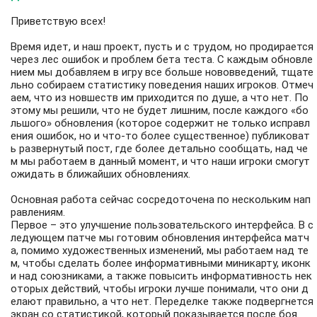
Приветствую всех!
Время идет, и наш проект, пусть и с трудом, но продирается
через лес ошибок и проблем бета теста. С каждым обновле
нием мы добавляем в игру все больше нововведений, тщате
льно собираем статистику поведения наших игроков. Отмеч
аем, что из новшеств им приходится по душе, а что нет. По
этому мы решили, что не будет лишним, после каждого «бо
льшого» обновления (которое содержит не только исправл
ения ошибок, но и что-то более существенное) публиковат
ь развернутый пост, где более детально сообщать, над че
м мы работаем в данный момент, и что наши игроки смогут
ожидать в ближайших обновлениях.
Основная работа сейчас сосредоточена по нескольким нап
равлениям.
Первое – это улучшение пользовательского интерфейса. В с
ледующем патче мы готовим обновления интерфейса матч
а, помимо художественных изменений, мы работаем над те
м, чтобы сделать более информативными миникарту, иконк
и над союзниками, а также повысить информативность нек
оторых действий, чтобы игроки лучше понимали, что они д
елают правильно, а что нет. Переделке также подвергнется
экран со статистикой, который показывается после боя.