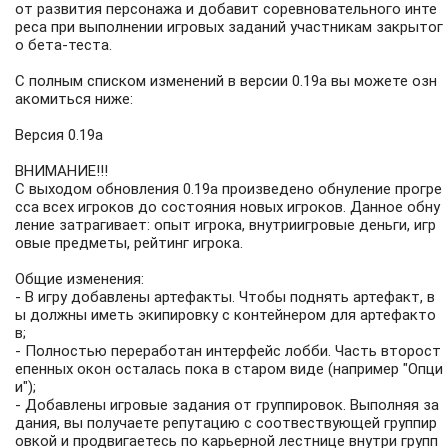
от развития персонажа и добавит соревновательного инте
реса при выполнении игровых заданий участникам закрытог
о бета-теста.
С полным списком изменений в версии 0.19а вы можете озн
акомиться ниже:
Версия 0.19а
ВНИМАНИЕ!!!
С выходом обновления 0.19а произведено обнуление прогре
сса всех игроков до состояния новых игроков. Данное обну
ление затрагивает: опыт игрока, внутриигровые деньги, игр
овые предметы, рейтинг игрока.
Общие изменения:
- В игру добавлены артефакты. Чтобы поднять артефакт, в
ы должны иметь экипировку с контейнером для артефакто
в;
- Полностью переработан интерфейс лобби. Часть второст
епенных окон осталась пока в старом виде (например "Опци
и");
- Добавлены игровые задания от группировок. Выполняя за
дания, вы получаете репутацию с соотвествующей группир
овкой и продвигаетесь по карьерной лестнице внутри групп