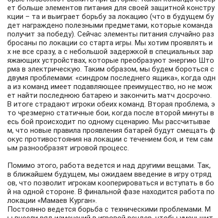
ет больше элементов питания для своей защитной констру
кции – та и выиграет борьбу за локацию (что в будущем бу
дет награждено полезными предметами, которые команда
получит за победу). Сейчас элементы питания случайно раз
бросаны по локации со старта игры. Мы хотим проявлять и
х не все сразу, а с небольшой задержкой в специальных зар
яжающих устройствах, которые преобразуют энергию Што
рма в электрическую. Таким образом, мы будем бороться с
двумя проблемами: «синдром последнего ящика», когда одн
а из команд имеет подавляющее преимущество, но не мож
ет найти последнюю батарею и закончить матч досрочно.
В итоге страдают игроки обеих команд. Вторая проблема, э
то чрезмерно статичные бои, когда после второй минуты в
есь бой происходит по одному сценарию. Мы рассчитывае
м, что новые правила проявления батарей будут смещать ф
окус противостояния на локации с течением боя, и тем сам
ым разнообразят игровой процесс.
Помимо этого, работа ведется и над другими вещами. Так,
в ближайшем будущем, мы ожидаем введение в игру отряд
ов, что позволит игрокам кооперироваться и вступать в бо
й на одной стороне. В финальной фазе находится работа по
локации «Мамаев Курган».
Постоянно ведется борьба с техническими проблемами. М