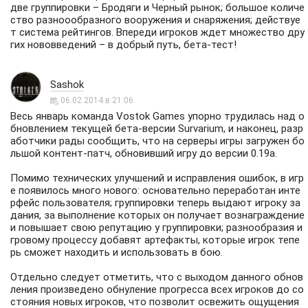
две группировки – Бродяги и Черный рынок; большое количе
ство разноообразного вооружения и снаряжения; действуе
т система рейтингов. Впереди игроков ждет множество дру
гих нововведений – в добрый путь, бета-тест!
Sashok
06.02.2014 в 21:06
Весь январь команда Vostok Games упорно трудилась над о
бновлением текущей бета-версии Survarium, и наконец, разр
аботчики рады сообщить, что на серверы игры загружен бо
льшой контент-патч, обновивший игру до версии 0.19а.
Помимо технических улучшений и исправления ошибок, в игр
е появилось много нового: основательно переработан инте
рфейс пользователя; группировки теперь выдают игроку за
дания, за выполнение которых он получает вознаграждение
и повышает свою репутацию у группировки; разнообразия и
гровому процессу добавят артефакты, которые игрок тепе
рь сможет находить и использовать в бою.
Отдельно следует отметить, что с выходом данного обнов
ления произведено обнуление прогресса всех игроков до со
стояния новых игроков, что позволит освежить ощущения