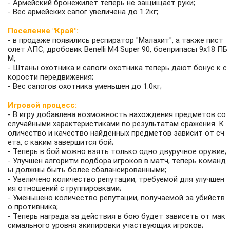
- Армейский бронежилет теперь не защищает руки;
- Вес армейских сапог увеличена до 1.2кг;
Поселение "Край":
- в продаже появились респиратор "Малахит", а также пист
олет АПС, дробовик Benelli M4 Super 90, боеприпасы 9х18 ПБ
М;
- Штаны охотника и сапоги охотника теперь дают бонус к с
корости передвижения;
- Вес сапогов охотника уменьшен до 1.0кг;
Игровой процесс:
- В игру добавлена возможность нахождения предметов со
случайными характеристиками по результатам сражения. К
оличество и качество найденных предметов зависит от сч
ета, с каким завершится бой;
- Теперь в бой можно взять только одно двуручное оружие;
- Улучшен алгоритм подбора игроков в матч, теперь команд
ы должны быть более сбалансированными;
- Увеличено количество репутации, требуемой для улучшен
ия отношений с группировками;
- Уменьшено количество репутации, получаемой за убийств
о противника;
- Теперь награда за действия в бою будет зависеть от мак
симального уровня экипировки участвующих игроков;