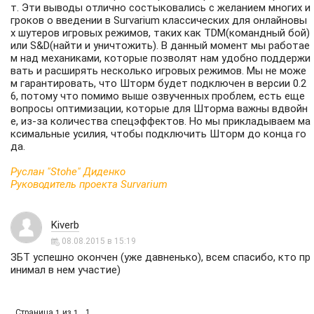
т. Эти выводы отлично состыковались с желанием многих и
гроков о введении в Survarium классических для онлайновы
х шутеров игровых режимов, таких как TDM(командный бой)
или S&D(найти и уничтожить). В данный момент мы работае
м над механиками, которые позволят нам удобно поддержи
вать и расширять несколько игровых режимов. Мы не може
м гарантировать, что Шторм будет подключен в версии 0.2
6, потому что помимо выше озвученных проблем, есть еще
вопросы оптимизации, которые для Шторма важны вдвойн
е, из-за количества спецэффектов. Но мы прикладываем ма
ксимальные усилия, чтобы подключить Шторм до конца го
да.
Руслан "Stohe" Диденко
Руководитель проекта Survarium
Kiverb
08.08.2015 в 15:19
ЗБТ успешно окончен (уже давненько), всем спасибо, кто пр
инимал в нем участие)
Страница
из
1
1
1