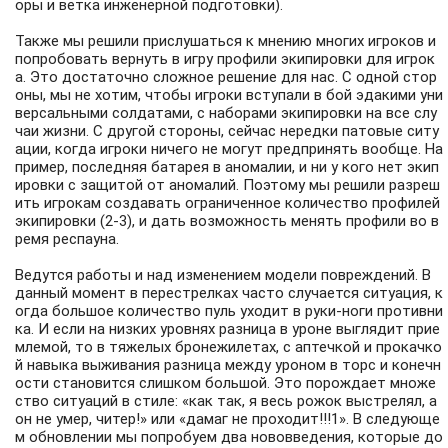
оры и ветка инженерной подготовки).
Также мы решили прислушаться к мнению многих игроков и
попробовать вернуть в игру профили экипировки для игрок
а. Это достаточно сложное решение для нас. С одной стор
оны, мы не хотим, чтобы игроки вступали в бой эдакими уни
версальными солдатами, с наборами экипировки на все слу
чаи жизни. С другой стороны, сейчас нередки патовые ситу
ации, когда игроки ничего не могут предпринять вообще. На
пример, последняя батарея в аномалии, и ни у кого нет экип
ировки с защитой от аномалий. Поэтому мы решили разреш
ить игрокам создавать ограниченное количество профилей
экипировки (2-3), и дать возможность менять профили во в
ремя респауна.
Ведутся работы и над изменением модели повреждений. В
данный момент в перестрелках часто случается ситуация, к
огда большое количество пуль уходит в руки-ноги противни
ка. И если на низких уровнях разница в уроне выглядит прие
млемой, то в тяжелых бронежилетах, с аптечкой и прокачко
й навыка выживания разница между уроном в торс и конечн
ости становится слишком большой. Это порождает множе
ство ситуаций в стиле: «как так, я весь рожок выстрелял, а
он не умер, читер!» или «дамаг не проходит!!!1». В следующе
м обновлении мы попробуем два нововведения, которые до