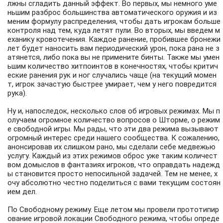
лжны сгладить данный эффект. Во первых, мы немного уме
ньшим разброс большинства автоматического оружия и из
меним формулу распределения, чтобы дать игрокам больше
контроля над тем, куда летят пули. Во вторых, мы введем м
еханику кровотечения. Каждое ранение, пробившее бронежи
лет будет наносить вам периодический урон, пока рана не з
атянется, либо пока вы не примените бинты. Также мы умен
ьшим количество хитпоинтов в конечностях, чтобы критич
еские ранения рук и ног случались чаще (на текущий момен
т, игрок зачастую быстрее умирает, чем у него повредится
рука).
Ну и, напоследок, несколько слов об игровых режимах. Мы п
олучаем огромное количество вопросов о Шторме, о режим
е свободной игры. Мы рады, что эти два режима вызывают
огромный интерес среди нашего сообщества. К сожалению,
анонсировав их слишком рано, мы сделали себе медвежью
услугу. Каждый из этих режимов оброс уже таким количест
вом домыслов в фантазиях игроков, что оправдать надежд
ы становится просто непосильной задачей. Тем не менее, х
очу абсолютно честно поделиться с вами текущим состоян
ием дел.
По Свободному режиму. Еще летом мы провели прототипир
ование игровой локации Свободного режима, чтобы опреде