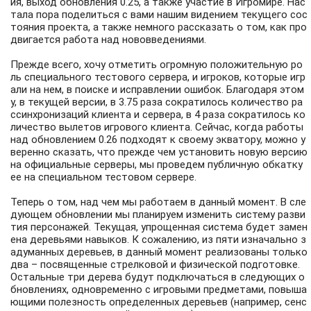
ия, выход обновления 0.25, а также участие в Игромире. Нас
тала пора поделиться с вами нашим видением текущего сос
тояния проекта, а также немного рассказать о том, как про
двигается работа над нововведениями.
Прежде всего, хочу отметить огромную положительную ро
ль специального тестового сервера, и игроков, которые игр
али на нем, в поиске и исправлении ошибок. Благодаря этом
у, в текущей версии, в 3.75 раза сократилось количество ра
ссинхронизаций клиента и сервера, в 4 раза сократилось ко
личество вылетов игрового клиента. Сейчас, когда работы
над обновлением 0.26 подходят к своему экватору, можно у
веренно сказать, что прежде чем установить новую версию
на официальные серверы, мы проведем публичную обкатку
ее на специальном тестовом сервере.
Теперь о том, над чем мы работаем в данный момент. В сле
дующем обновлении мы планируем изменить систему разви
тия персонажей. Текущая, упрощенная система будет замен
ена деревьями навыков. К сожалению, из пяти изначально з
адуманных деревьев, в данный момент реализованы только
два – посвященные стрелковой и физической подготовке.
Остальные три дерева будут подключаться в следующих о
бновлениях, одновременно с игровыми предметами, повыша
ющими полезность определенных деревьев (например, сенс