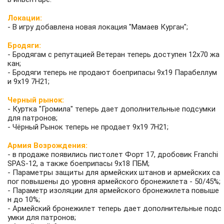
Локации:
- В игру добавлена новая локация "Мамаев Курган";
Бродяги:
- Бродягам с репутацией Ветеран теперь доступен 12х70 жа
кан;
- Бродяги теперь не продают боеприпасы 9х19 Парабеллум
и 9х19 7Н21;
Черный рынок:
- Куртка "Громила" теперь дает дополнительные подсумки
для патронов;
- Чёрный Рынок теперь не продает 9х19 7Н21;
Армия Возрождения:
- в продаже появились пистолет Форт 17, дробовик Franchi
SPAS-12, а также боеприпасы 9х18 ПБМ;
- Параметры защиты для армейских штанов и армейских са
пог повышены до уровня армейского бронежилета - 50/45%;
- Параметр изоляции для армейского бронежилета повыше
н до 10%;
- Армейский бронежилет теперь дает дополнительные подс
умки для патронов;