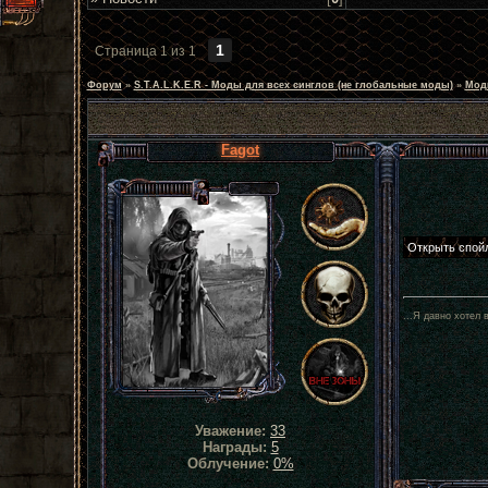
1
Страница
1
из
1
Форум
»
S.T.A.L.K.E.R - Моды для всех синглов (не глобальные моды)
»
Мод
Fagot
...Я давно хотел 
Уважение:
33
Награды:
5
Облучение:
0%