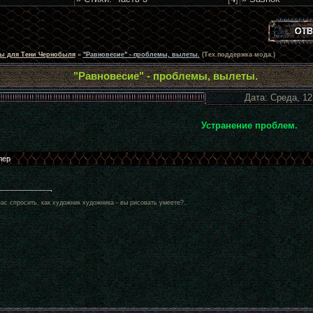
ы для Тени Чернобыля
»
"Равновесие" - проблемы, вылеты.
(Тех.поддержка мода.)
"Равновесие" - проблемы, вылеты.
Дата: Среда, 12
Устранение проблем.
вас спросить, как художник художника - вы рисовать умеете?..