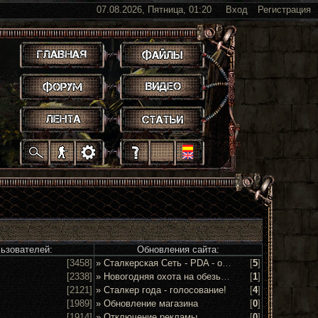
07.08.2026, Пятница, 01:20
Вход
Регистрация
.
.
.
.
.
.
.
.
.
.
.
льзователей:
Обновления сайта:
[3458]
» Сталкерская Сеть - PDA - обсуждение и предложения
[
5
]
[2338]
» Новогодняя охота на обезьян 2016!
[
1
]
[2121]
» Сталкер года - голосование!
[
4
]
[1989]
» Обновление магазина
[
0
]
[1914]
» Отключение рекламы
[
0
]