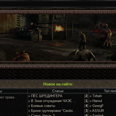
Новое на сайте:
ы:
Статьи:
Топ по
» ПЁС ШРЕДИНГЕРА
[
2
]
» Tirbah
еет права
» В Зоне отчуждения ЧАЭС задержан очередной сталкер
[
1
]
» Hamul
» Боевые советы
[
4
]
» GeorgF
» Броня группировки "Свобода"
[
3
]
» ASSUR
» Стихи. Часть 3
[
4
]
» Sashok