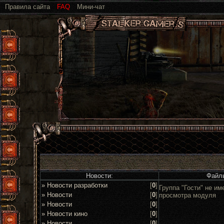
Правила сайта
FAQ
Мини-чат
Новости:
Файл
» Новости разработки
[
0
]
Группа "Гости" не им
» Новости
[
0
]
просмотра модуля
» Новости
[
0
]
» Новости кино
[
0
]
» Новости
[
0
]