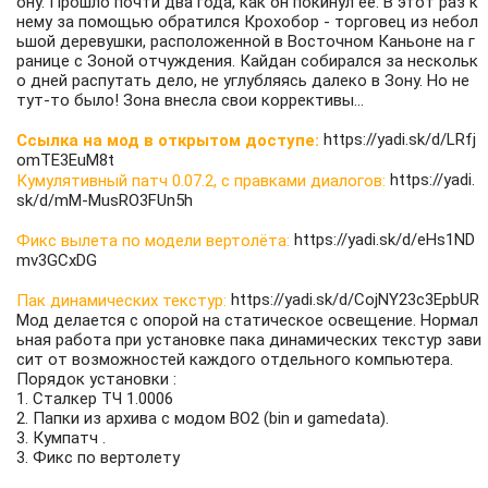
ону. Прошло почти два года, как он покинул её. В этот раз к
нему за помощью обратился Крохобор - торговец из небол
ьшой деревушки, расположенной в Восточном Каньоне на г
ранице с Зоной отчуждения. Кайдан собирался за нескольк
о дней распутать дело, не углубляясь далеко в Зону. Но не
тут-то было! Зона внесла свои коррективы...
https://yadi.sk/d/LRfj
Ссылка на мод в открытом доступе:
omTE3EuM8t
https://yadi.
Кумулятивный патч 0.07.2, с правками диалогов:
sk/d/mM-MusRO3FUn5h
https://yadi.sk/d/eHs1ND
Фикс вылета по модели вертолёта:
mv3GCxDG
https://yadi.sk/d/CojNY23c3EpbUR
Пак динамических текстур:
Мод делается с опорой на статическое освещение. Нормал
ьная работа при установке пака динамических текстур зави
сит от возможностей каждого отдельного компьютера.
Порядок установки :
1. Сталкер ТЧ 1.0006
2. Папки из архива с модом ВО2 (bin и gamedata).
3. Кумпатч .
3. Фикс по вертолету