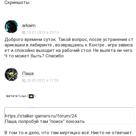
Скриншоты :
arkaim
16.07.2018 в 20:16
Доброго времени суток. Такой вопрос, после устранения ст
арикашки в лабиринте , возвращаясь к Контре , игра зависа
ет и спокойно выходит на рабочий стол. Не вылета ни чего.
Ч то может быть? Спасибо.
Паша
20.09.2021 в 17:55
Цитата
(
)
Tirbah
https://stalker-gamers.ru/forum/24
Паша, попробуй там "поиск" поюзать.
В том то и дело, что там мертяцко всё. Никто не отвечает.