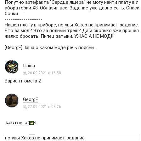
Попутно артефакта "Сердце ящера" не могу найти плату в л
аборатории Х8. Облазил всё. Задание уже давно есть. Спаси
бочки.
--------------------
Нашёл плату в приборе, но увы Хакер не принимает задание.
Что за мод? Что за полный треш? Да и сколько уже прошёл
жалко бросать. Пипец затыки. УЖАС А НЕ МОД!!!
[GeorgF]Паша о каком моде речь поясни...
Паша
26.09.2021 в 16:58
Вариант омега 2
GeorgF
27.09.2021 в 08:26
Цитата
(
)
Паша
но увы Хакер не принимает задание.