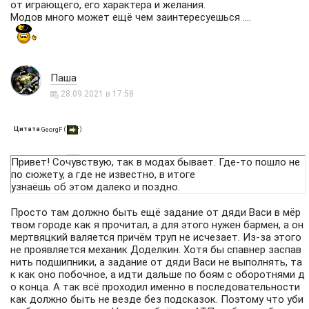
от играющего, его характера и желания.
Модов много может ещё чем заинтересуешься ....
Паша
28.09.2021 в 17:58
Цитата
(
)
GeorgF
Привет! Сочувствую, так в модах бывает. Где-то пошло не
по сюжету, а где не известно, в итоге
узнаёшь об этом далеко и поздно.
Просто там должно быть ещё задание от дяди Васи в мёр
твом городе как я прочитал, а для этого нужен бармен, а он
мертвяцкий валяется причём труп не исчезает. Из-за этого
не проявляется механик Доделкин. Хотя бы спавнер заспав
нить подшипники, а задание от дяди Васи не выполнять, та
к как оно побочное, а идти дальше по боям с оборотнями д
о конца. А так всё проходил именно в последовательности
как должно быть не везде без подсказок. Поэтому что уби