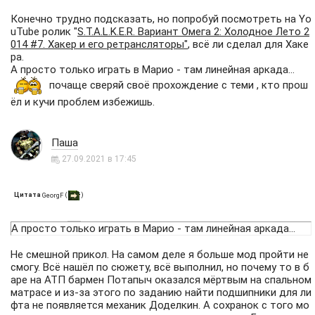
Конечно трудно подсказать, но попробуй посмотреть на Yo
uTube ролик "
S.T.A.L.K.E.R. Вариант Омега 2: Холодное Лето 2
014 #7. Хакер и его ретрансляторы"
, всё ли сделал для Хаке
ра.
А просто только играть в Марио - там линейная аркада...
почаще сверяй своё прохождение с теми , кто прош
ёл и кучи проблем избежишь.
Паша
27.09.2021 в 17:45
Цитата
(
)
GeorgF
А просто только играть в Марио - там линейная аркада...
Не смешной прикол. На самом деле я больше мод пройти не
смогу. Всё нашёл по сюжету, всё выполнил, но почему то в б
аре на АТП бармен Потапыч оказался мёртвым на спальном
матрасе и из-за этого по заданию найти подшипники для ли
фта не появляется механик Доделкин. А сохранок с того мо