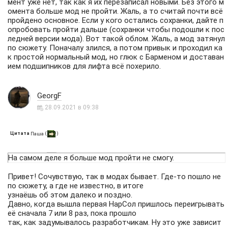
мент уже нет, так как я их перезаписал новыми. Без этого м
омента больше мод не пройти. Жаль, а то считай почти всё
пройдено основное. Если у кого остались сохранки, дайте п
опробовать пройти дальше (сохранки чтобы подошли к пос
ледней версии мода). Вот такой облом. Жаль, а мод затянул
по сюжету. Поначалу злился, а потом привык и проходил ка
к простой нормальный мод, но глюк с Барменом и доставан
ием подшипников для лифта всё похерило.
GeorgF
28.09.2021 в 09:38
Цитата
(
)
Паша
На самом деле я больше мод пройти не смогу.
Привет! Сочувствую, так в модах бывает. Где-то пошло не
по сюжету, а где не известно, в итоге
узнаёшь об этом далеко и поздно.
Давно, когда вышла первая НарСол пришлось переигрывать
её сначала 7 или 8 раз, пока прошло
так, как задумывалось разработчикам. Ну это уже зависит