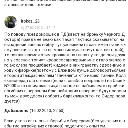
а дальше-дело техники.
Irokez_26
27.02.2013 в 17:46
По поводу псевдокрошек в ТД(квест на броньку Черного Д
октора) правда не знаю как такая тактика сказывается на
выпадении запчастей(ну тут уж извините сантименты ни к ч
ему всёчки стадо-то не маленькое,затопчут как пить дай),
то показываемся этим крошкам на глаза ну когда они друж
но у сосенок топчут кровососа(впервые мне стало жалко е
го,аж слеза прошибает) кидаем в них гранатку сдвоенную и
ходу к фабрике(поэтому с Блэндом лучше договориться),на
второй этаж,расчехляем "Печенег",а кто нашел тайник Колл
екционера,то и огнемёт(если я ошибся поправьте) на базе F
N2000 и готовим шашлык,а в конце не забываем с геройски
погибших в неравном бою наймов(их наверное будут хорони
ть меж двух досок) собрать барахлишко(то-то Сидор пора
дуется).
Добавлено
(16.02.2013, 22:50)
---------------------------------------------
Если у кого есть опыт борьбы с бюрерами(без ушедших в н
ебытие апгрейдных стволов) поделитесь опытом.