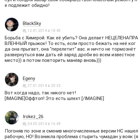
е подлежит обидно!
BlackSky
12.01.2014 в 18:45
Борьба с Химерой. Как её убить? Она делает НЕЦЕЛЕНАПРА
ВЛЕННЫЙ прыжок! То есть, если просто бежать на неё ког
да она прыгает, она "перелетит" вас. и ничто не тормознёт
развернуться вам дать ей заряд дроби во всем известное
место)) а потом повторить манёвр вновь)))
Egeny
27.01.2014 в 20:33
Вот когда надо, так никого нет!
[IMAGINE]Оффтоп! Это есть шлехт.[/IMAGINE]
Irokez_26
04.05.2014 в 16:49
Погоняв по зоне и сменив многочисленные версии НС нашел
рабочую, НО! Возникла проблема стырить чумадан у вояк (я