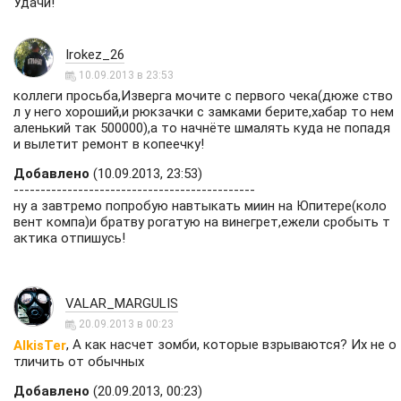
Удачи!
Irokez_26
10.09.2013 в 23:53
коллеги просьба,Изверга мочите с первого чека(дюже ство
л у него хороший,и рюкзачки с замками берите,хабар то нем
аленький так 500000),а то начнёте шмалять куда не попадя
и вылетит ремонт в копеечку!
Добавлено
(10.09.2013, 23:53)
---------------------------------------------
ну а завтремо попробую навтыкать миин на Юпитере(коло
вент компа)и братву рогатую на винегрет,ежели сробыть т
актика отпишусь!
VALAR_MARGULIS
20.09.2013 в 00:23
, А как насчет зомби, которые взрываются? Их не о
AlkisTer
тличить от обычных
Добавлено
(20.09.2013, 00:23)