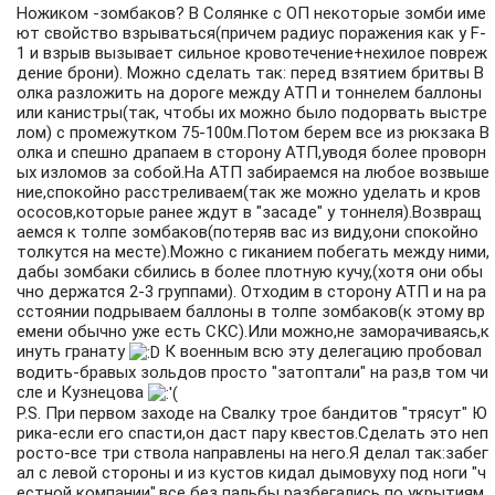
Ножиком -зомбаков? В Солянке с ОП некоторые зомби име
ют свойство взрываться(причем радиус поражения как у F-
1 и взрыв вызывает сильное кровотечение+нехилое повреж
дение брони). Можно сделать так: перед взятием бритвы В
олка разложить на дороге между АТП и тоннелем баллоны
или канистры(так, чтобы их можно было подорвать выстре
лом) с промежутком 75-100м.Потом берем все из рюкзака В
олка и спешно драпаем в сторону АТП,уводя более проворн
ых изломов за собой.На АТП забираемся на любое возвыше
ние,спокойно расстреливаем(так же можно уделать и кров
ососов,которые ранее ждут в "засаде" у тоннеля).Возвращ
аемся к толпе зомбаков(потеряв вас из виду,они спокойно
толкутся на месте).Можно с гиканием побегать между ними,
дабы зомбаки сбились в более плотную кучу,(хотя они обы
чно держатся 2-3 группами). Отходим в сторону АТП и на ра
сстоянии подрываем баллоны в толпе зомбаков(к этому вр
емени обычно уже есть СКС).Или можно,не заморачиваясь,к
инуть гранату
К военным всю эту делегацию пробовал
водить-бравых зольдов просто "затоптали" на раз,в том чи
сле и Кузнецова
P.S. При первом заходе на Свалку трое бандитов "трясут" Ю
рика-если его спасти,он даст пару квестов.Сделать это неп
росто-все три ствола направлены на него.Я делал так:забег
ал с левой стороны и из кустов кидал дымовуху под ноги "ч
естной компании",все без пальбы разбегались по укрытиям,