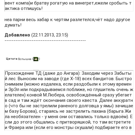
вент компа)и братву рогатую на винегрет,ежели сробыть т
актика отпишусь!
неа парни весь хабар к чертям разлетелся,чёт надо другое
думать!
Добавлено
(22.11.2013, 23:15)
---------------------------------------------
Цитата
(
)
Вспышка
Прохождение ТД (даже до Ангара): Заходим через Забыты
й лес. Выносим на заводе (где Х-18) всех бандитов. Быстро
снимаем (можно издалека, если раздобыли к этому времен
и ЭрЭл или подкрадываемся поближе, но глушитель очень ж
елателен) конвой М.Любера, освобождённый сразу убегает
в сад и там ждёт окончания своего квеста. Далее аккуратн
о (что бы не застрелили раненого долговца у ямы) зачищае
м базу Борова), стараясь не застрелить пахана (барыга Жи
ла необязателен - у меня они оставались только вдвоём). Е
сли до этого общались с притворяшкой, то там встретите
и Фраера или (если его монстры скушали) подбираете его в
ещи у того кто их сам подобрал. После этого бежим пулей