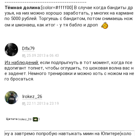
---------------------------------------------
Тёмная долина:
[color=#ffff00] В случае когда бандиты др
узья, на них можно хорошо заработать, у многих на кармане
по 5000 рублей. Торгуешь с бандитом, потом снимаешь нож
ом и шмонаеш, как итог - у тя бабло и дроп
Dflx79
25.09.2013 в 06:43
Из наблюдений:
если подпрыгнуть в тот момент, когда псе
вдогигант топнет, чтобы оглушить, то шоковая волна вас н
е заденет. Немного тренировки и можно хоть с ножом на не
го бросаться.
Irokez_26
22.11.2013 в 23:19
Цитата
(
)
Irokez_26
ну а завтремо попробую навтыкать миин на Юпитере(коло