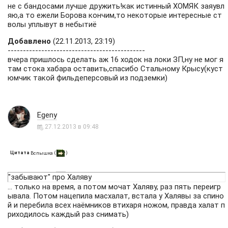
к Пуле, продаем лут Монголу на все его деньги и бежим к в
не с бандосами лучше дружить!как истинный ХОМЯК заяувл
ыходу на Свалку - Пуля начинает свой душещипательный д
яю,а то ежели Борова кончим,то некоторые интересные ст
иалог с Монголом. Бысто подбегаете к Монголу и в диалоге
волы уплывут в небытиё
с ним держите курсор на той фразе, которая даёт аптечку
Добавлено
(22.11.2013, 23:19)
и как только срабатывает выполнение квеста - даёте апте
---------------------------------------------
чку. Всё. Монгол уже друг, но встать подлечиться не успева
вчера пришлось сделать аж 16 ходок на локи ЗП,ну не мог я
ет - Пуля его кончает. Это важно, т.к. при возвращении на б
там стока хабара оставить,спасибо Стальному Крысу(куст
азу Монгол убивает раненого у ямы долговца, да и лут, кот
юмчик такой фильдеперсовый из подземки)
орый вы ему продали (вы не забыли, что с некоторыми ран
еными врагами можно торговать?) нужно забрать. Далее в
стречаем Макса - берём квест на освобождение долговца
и ПДА. Бежим к Борову, по дороге лечим раненого, освобож
Egeny
даем С.Лохматого - счастливые посиделки квада будем на
блюдать на Свалке.
27.12.2013 в 09:48
Цитата
(
)
Вспышка
"забывают" про Халяву
... только на время, а потом мочат Халяву, раз пять переигр
ывала. Потом нацепила масхалат, встала у Халявы за спино
й и перебила всех наёмников втихаря ножом, правда халат п
риходилось каждый раз снимать)