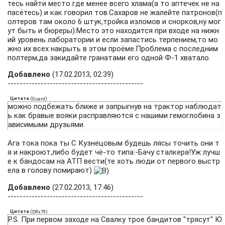
тесь найти место где менее всего хлама(а то аптечек не на
пасётесь) и как говорил тов.Сахаров не жалейте патронов(п
олтеров там около 6 штук,тройка изломов и снорков,ну мог
ут быть и бюреры).Место это находится при входе на нижн
ий уровень лаборатории и если запастись терпением,то мо
жно их всех накрыть в этом проёме.Проблема с последним
полтерм,да закидайте гранатами его одной Ф-1 хватало.
Добавлено
(17.02.2013, 02:39)
---------------------------------------------
Цитата
(
)
Guard
можно подбежать ближе и запрыгнув на трактор наблюдат
ь как бравые вояки расправляются с нашими гемоглобина з
ависимыми друзьями.
Ага тока пока ты С Кузнецовым будешь лясы точить они т
я и накроют,либо будет чё-то типа:-Бачу сталкера!Уж лучш
е к бандосам на АТП вести(те хоть люди от первого выстр
ела в голову помирают)
Добавлено
(27.02.2013, 17:46)
---------------------------------------------
Цитата
(
)
Dflx79
P.S. При первом заходе на Свалку трое бандитов "трясут" Ю