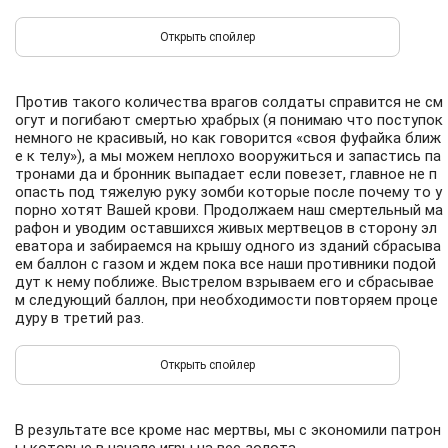
Против такого количества врагов солдаты справится не см
огут и погибают смертью храбрых (я понимаю что поступок
немного не красивый, но как говорится «своя фуфайка ближ
е к телу»), а мы можем неплохо вооружиться и запастись па
тронами да и бронник выпадает если повезет, главное не п
опасть под тяжелую руку зомби которые после почему то у
порно хотят Вашей крови. Продолжаем наш смертельный ма
рафон и уводим оставшихся живых мертвецов в сторону эл
еватора и забираемся на крышу одного из зданий сбрасыва
ем баллон с газом и ждем пока все наши противники подой
дут к нему поближе. Выстрелом взрываем его и сбрасывае
м следующий баллон, при необходимости повторяем проце
дуру в третий раз.
В результате все кроме нас мертвы, мы с экономили патрон