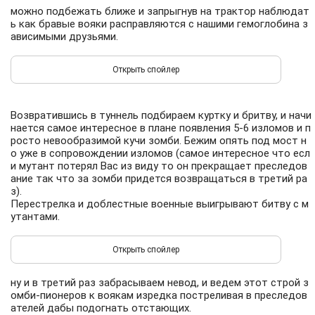
можно подбежать ближе и запрыгнув на трактор наблюдат
ь как бравые вояки расправляются с нашими гемоглобина з
ависимыми друзьями.
Возвратившись в туннель подбираем куртку и бритву, и начи
нается самое интересное в плане появления 5-6 изломов и п
росто невообразимой кучи зомби. Бежим опять под мост н
о уже в сопровождении изломов (самое интересное что есл
и мутант потерял Вас из виду то он прекращает преследов
ание так что за зомби придется возвращаться в третий ра
з).
Перестрелка и доблестные военные выигрывают битву с м
утантами.
ну и в третий раз забрасываем невод, и ведем этот строй з
омби-пионеров к воякам изредка постреливая в преследов
ателей дабы подогнать отстающих.