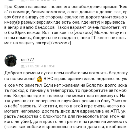
Про Юрика на свалке , после его освобождения призыв "Бес
а" о помощи, бежим помогаем, а вот дальше я делаю так, ср
азу бегу к ангару со стороны свалке по дороге уничтожаю х
имеру(в разных версиях где есть она, где нету) и врываюсь
в ангар и валю бандосов. Такой вариант очень помогает, чт
о бы Юрик выжил. Вот так как то.[zoozooz] Можно Бесу и п
отом помочь, бандиты не нападают, пока ГГ квест не возь
мет на защиту лагеря.[/zoozooz]
ser777
21.05.2014 в 19:41
Доброго времени суток всем любителям погонять бедолагу
по полям зоны!
В НС играю сравнительно недавно, но уж
е кое что заметил. Если нет желания на Болотах долго иска
ть проход к тайнику в телепортах, то приобретите автомоб
иль. Когда вы едете телепорт не может вас перекинуть. На
ткнулся на это совершенно случайно, решил на базу "Чистог
о неба" заехать. И кстати, авто в этой игре очень часто по
могает, например, достать диск для адреналина на АТП, ук
расть лекарства с блок-поста для гинеколога (при этом ни
кого не убив), да и просто не тратить патроны на живность
(такие как собаки и кровососы отлично давятся, с кабанам