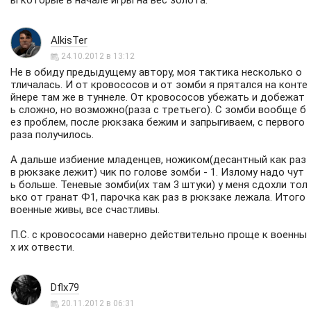
ы которые в начале игры на вес золота.
AlkisTer
24.10.2012 в 13:12
Не в обиду предыдущему автору, моя тактика несколько о
тличалась. И от кровососов и от зомби я прятался на конте
йнере там же в туннеле. От кровососов убежать и добежат
ь сложно, но возможно(раза с третьего). С зомби вообще б
ез проблем, после рюкзака бежим и запрыгиваем, с первого
раза получилось.
А дальше избиение младенцев, ножиком(десантный как раз
в рюкзаке лежит) чик по голове зомби - 1. Излому надо чут
ь больше. Теневые зомби(их там 3 штуки) у меня сдохли тол
ько от гранат Ф1, парочка как раз в рюкзаке лежала. Итого
военные живы, все счастливы.
П.С. с кровососами наверно действительно проще к военны
х их отвести.
Dflx79
20.11.2012 в 06:31