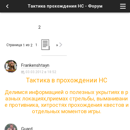
Тактика прохождения НС - Форум
2
»
Страница
из
1
1
2
Frankenshtayn
03.03.2012 в 18:52
Тактика в прохождении НС
Делимся информацией о полезных укрытиях в р
азных локациях,приемах стрельбы, выманивани
е противника, хитростях прохождения квестов и
отдельных моментов игры.
Guard