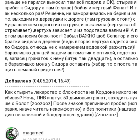
раньше не парился выносил там всё подряд и ОК), стырив я
прибёг к Сидору а там (о ужас) бойня и мёртвый Фанат! И т
ак несколько раз! Решение, не заморачиваясь на берил и ав
то, выходим из деревушки к дороге (там грузовик стоит) с
Бугра шлёпаем одного из патруля, и ныкаемся (вертушка об
стреливает) ,вертуха зависает и из подствола валим её! А п
отом выносим блок-пост! Забыл ВАЖНО шоб Сепатор и его
братки сидели в деревне (ведь вторая вертуха садится око
ло Сидора, отнюдь не с намерением водовкой разжиться)!
Барахлишко для цей задачи автоматик с оптикой, подство
л, запасец гранаток к нему (штук так двадцать), а остально
е барахлишко мона у Сидора оставить (хабар то с поста та
щить немалый придёться!)
Добавлено
(04.05.2014, 16:49)
---------------------------------------------
Как стырить лекарство с блок-поста на Кордоне никого не
убивая? Ночь, ПНВ и штук 50 дымовых гранат, заходить луч
ше с Болот![zoozooz] После знаков препинания пробел (исп
равил, иначе читать некомфортно) и без политики (нацгвар
дию незалежной и бандеровцев удалил).[/zoozooz]
magamed
08.05.2014 в 07:55