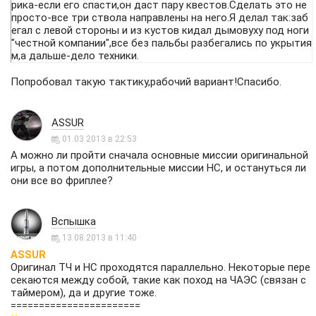
рика-если его спасти,он даст пару квестов.Сделать это не
просто-все три ствола направлены на него.Я делал так:заб
егал с левой стороны и из кустов кидал дымовуху под ноги
"честной компании",все без пальбы разбегались по укрытия
м,а дальше-дело техники.
Попробовал такую тактику,рабочий вариант!Спасибо.
ASSUR
01.03.2013 в 22:53
А можно ли пройти сначала основные миссии оригинальной
игры, а потом дополнительные миссии НС, и остануться ли
они все во фриплее?
Вспышка
13.08.2013 в 11:40
ASSUR
Оригинал ТЧ и НС проходятся параллельно. Некоторые пере
секаются между собой, такие как поход на ЧАЭС (связан с
таймером), да и другие тоже.
=======================