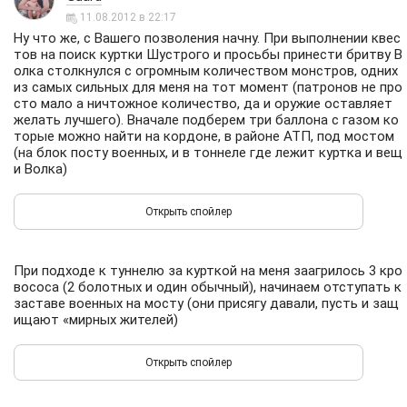
11.08.2012 в 22:17
Ну что же, с Вашего позволения начну. При выполнении квес
тов на поиск куртки Шустрого и просьбы принести бритву В
олка столкнулся с огромным количеством монстров, одних
из самых сильных для меня на тот момент (патронов не про
сто мало а ничтожное количество, да и оружие оставляет
желать лучшего). Вначале подберем три баллона с газом ко
торые можно найти на кордоне, в районе АТП, под мостом
(на блок посту военных, и в тоннеле где лежит куртка и вещ
и Волка)
При подходе к туннелю за курткой на меня заагрилось 3 кро
вососа (2 болотных и один обычный), начинаем отступать к
заставе военных на мосту (они присягу давали, пусть и защ
ищают «мирных жителей)