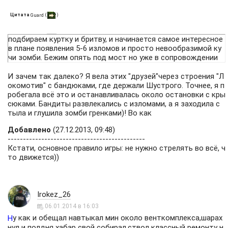
Цитата
(
)
Guard
подбираем куртку и бритву, и начинается самое интересное
в плане появления 5-6 изломов и просто невообразимой ку
чи зомби. Бежим опять под мост но уже в сопровождении
И зачем так далеко? Я вела этих "друзей"через строения "Л
окомотив" с бандюками, где держали Шустрого. Точнее, я п
робегала всё это и останавливалась около остановки с кры
сюками. Бандиты развлекались с изломами, а я заходила с
тыла и глушила зомби гренками)! Во как
Добавлено
(27.12.2013, 09:48)
---------------------------------------------
Кстати, основное правило игры: не нужно стрелять во всё, ч
то движется))
Irokez_26
06.01.2014 в 16:03
у как и обещал навтыкал мин около венткомплекса,шарах
Н
нул и полдня хабар свой собирал,ствол классный ремонту н