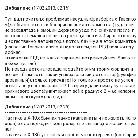
Добавлено
(17.02.2013, 02:15)
---------------------------------------------
Тут дцл почитал,о проблемах насущных(разборка с Гаврико
м),я обычно ствол и боеприпас ныкал в комнатке(туда они
не заходят)да и эмоции держал в узде т.е. сначала после т
ого как оклемался не лез на рожон,а шел и забирал ствол,ну
и естественно детонатор,а потом бах!Ну а в этой комнатке
(напротив Гаврика слева)я недосягаем,ток РГД возьмите(у
добная
штука,если РГД не жалко зараннее потренируйтесь,благо эт
а база пустая)
По поводу детонатора,да продайте этим троим сюрприз и
потом....(там есть такой универсальный детонатор(русифиц
ированный)),только присядте.Но только я просто не успел
понять он у всех шарахает!?Я Гаврику дарил мину ну такая к
оричневого цвета(уничтожает всё в радиусе 2 м.),а напарни
чкам его по куску пластида.
Добавлено
(17.02.2013, 02:29)
---------------------------------------------
Тактика в Х-10,обычная зачистка(гранаты и не жалеть патр
онов)когда подходит контролёр его слышно,не жалейте гра
нат!
Тактика в Х-18(тут главная проблема полтергейст)постарай