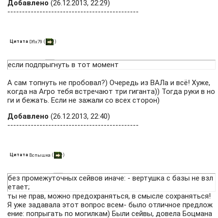
Добавлено
(26.12.2013, 22:29)
---------------------------------------------
Цитата
(
)
Dflx79
если подпрыгнуть в тот момент
А сам топнуть не пробовал?) Очередь из ВАЛа и всё! Хуже,
когда на Агро тебя встречают три гиганта)) Тогда руки в но
ги и бежать. Если не зажали со всех сторон)
Добавлено
(26.12.2013, 22:40)
---------------------------------------------
Цитата
(
)
Вспышка
без промежуточных сейвов иначе: - вертушка с базы не взл
етает;
ты не прав, можно предохраняться, в смысле сохраняться!
Я уже задавала этот вопрос всем- было отличное предлож
ение: попрыгать по могилкам) Были сейвы, довела Боцмана