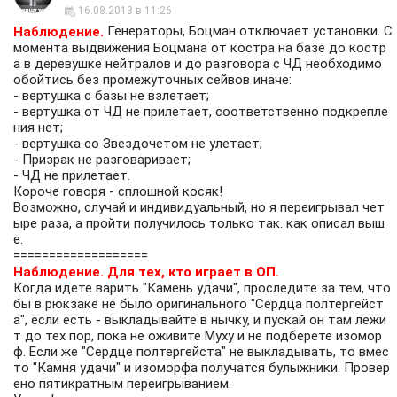
16.08.2013 в 11:26
Генераторы, Боцман отключает установки. С
Наблюдение.
момента выдвижения Боцмана от костра на базе до костр
а в деревушке нейтралов и до разговора с ЧД необходимо
обойтись без промежуточных сейвов иначе:
- вертушка с базы не взлетает;
- вертушка от ЧД не прилетает, соответственно подкрепле
ния нет;
- вертушка со Звездочетом не улетает;
- Призрак не разговаривает;
- ЧД не прилетает.
Короче говоря - сплошной косяк!
Возможно, случай и индивидуальный, но я переигрывал чет
ыре раза, а пройти получилось только так. как описал выш
е.
===================
Наблюдение. Для тех, кто играет в ОП.
Когда идете варить "Камень удачи", проследите за тем, что
бы в рюкзаке не было оригинального "Сердца полтергейст
а", если есть - выкладывайте в нычку, и пускай он там лежи
т до тех пор, пока не оживите Муху и не подберете изомор
ф. Если же "Сердце полтергейста" не выкладывать, то вмес
то "Камня удачи" и изоморфа получатся булыжники. Провер
ено пятикратным переигрыванием.