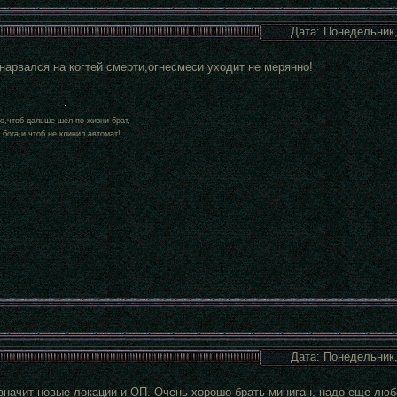
Дата: Понедельник,
нарвался на когтей смерти,огнесмеси уходит не мерянно!
о,чтоб дальше шел по жизни брат,
 бога,и чтоб не клинил автомат!
Дата: Понедельник,
значит новые локации и ОП. Очень хорошо брать миниган, надо еще люба