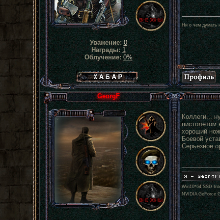
Ни о чем думать н
Уважение:
0
Награды:
1
Облучение:
0%
Хабар сталкера
GeorgF
Коллеги... н
пистолетом к
хороший нож
Боевой уста
Серьезное о
Win10*64 SSD Inte
NVIDIA GeForce 