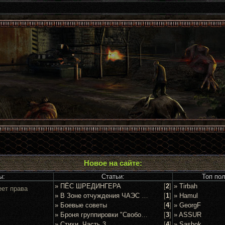
Новое на сайте:
ы:
Статьи:
Топ по
» ПЁС ШРЕДИНГЕРА
[
2
]
» Tirbah
еет права
» В Зоне отчуждения ЧАЭС задержан очередной сталкер
[
1
]
» Hamul
» Боевые советы
[
4
]
» GeorgF
» Броня группировки "Свобода"
[
3
]
» ASSUR
» Стихи. Часть 3
[
4
]
» Sashok