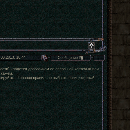
.03.2013, 10:44
Сообщение #
6
вности" кладется дробовиком со связанной картечью или
скажем,
ируйте... Главное правильно выбрать позицию(читай