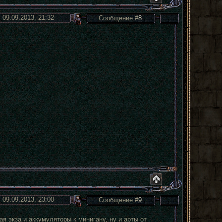
 09.09.2013, 21:32
Сообщение #
8
 09.09.2013, 23:00
Сообщение #
9
я экза и аккумуляторы к минигану, ну и арты от