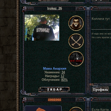
Irokez_26
Коллеги тут 
И надо мне не мог
Не стать врагом у
Мама Анархия
Уважение:
34
Награды:
12
Облучение:
80%
Хабар сталкера
zoozooz
Если Когти, 