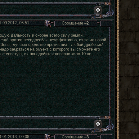
1.09.2012, 06:51
Сообщение #
2
ошую дальность и скорее всего силу земли.
 ещё против псевдособак неэффективно, из-за их новой
Зоны, лучшее средство против них - любой дробовик/
адо забраться на объект с которого вы сможете его
 не советую, их понадобится наверно кило 10 не
4.01.2013, 00:08
Сообщение #
3