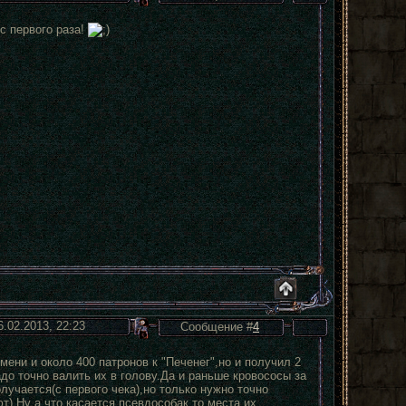
с первого раза!
6.02.2013, 22:23
Сообщение #
4
мени и около 400 патронов к "Печенег",но и получил 2
до точно валить их в голову.Да и раньше кровососы за
олучается(с первого чека),но только нужно точно
т).Ну а что касается псевдособак.то места их