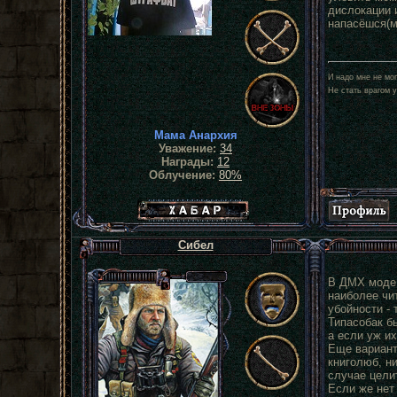
дислокации 
напасёшся(м
И надо мне не мог
Не стать врагом у
Мама Анархия
Уважение:
34
Награды:
12
Облучение:
80%
Хабар сталкера
Сибел
В ДМХ моде 
наиболее чит
убойности -
Типасобак бь
а если уж и
Еще вариант 
книголюб, ни
случае цели
Если же нет 