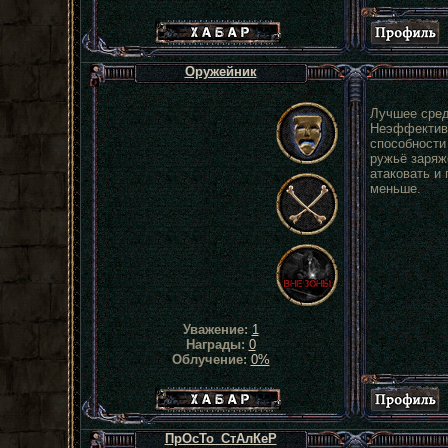
Хабар сталкера
Оружейник
Лучшее сред
Неэффективн
способности
ружьё заряж
атаковать и 
меньше.
Уважение:
1
Награды:
0
Облучение:
0%
Хабар сталкера
ПрОсТо_СтАлКеР