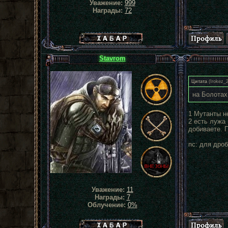
Уважение:
999
Награды:
72
Хабар сталкера
Stavrom
Цитата
(
Irokez_
на Болотах
1 Мутанты н
2 есть лужа
добиваете. П
пс: для дроб
Уважение:
11
Награды:
7
Облучение:
0%
Хабар сталкера