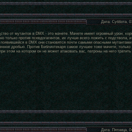
Дата: Суббота, 0
ство от мутантов в DMX - это мачете. Мачете имеет огромный урон, хор
о только против псевдогагинтов, их лучше всего ложить с подствола, и
 появившейся в DMX они становятся почти самыми опасными мутантами 
енное дробью. Против Библиотекаря самое лучшее тоже мачете, только н
при этом на котором он не может атаковать вас, патроны на него тратить
Дата: Пятница, 0