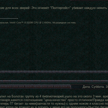
ие для всех зверей -Это огнемёт "Полтергейст" убивает каждую нежить 
альная, Intel® Core™ i3-3110M CPU @ 2.40GHz, 64-разрядная система.
Дата: Суббота, 1
лил на Болотах группу из 4 библиотекарей,ушло на это около 3 мин. вре
отекаря,кажется соотношение "цена-качество" просто отличное!Правда на
теперь ГГ бегает за ними(запчасти то нужны) с одним ножом и классно п
нт когда он атакует,ну а догнать у меня его не получалось(быстро бегаю