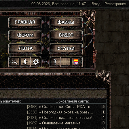
09.08.2026, Воскресенье, 11:47
Вход
Регистрация
.
.
.
.
.
.
.
.
.
.
.
льзователей:
Обновления сайта:
[3458]
» Сталкерская Сеть - PDA - обсуждение и предложения
[
5
]
[2338]
» Новогодняя охота на обезьян 2016!
[
1
]
[2121]
» Сталкер года - голосование!
[
4
]
[1989]
» Обновление магазина
[
0
]
[1914]
» Отключение рекламы
[
0
]