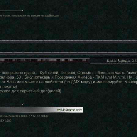
е хотят, пока кишки по веткам не разбросает
Дата: Среда, 27
у несерьезно право... Куб теней, Печенег, Огнемет... большая часть "жи
алибра .50 . Библиотекарь и Прозрачная Химера - ПКМ или Minimi. Ну , 
 от Ааза или мачете на любителя (по ДМХ моду) и маневрируйте, маневр
в пехоты)
ружие для серьезный дел(целей)
lCore i5-9400 2.90GHz * 6c 16.00Gbt
GTX 1650