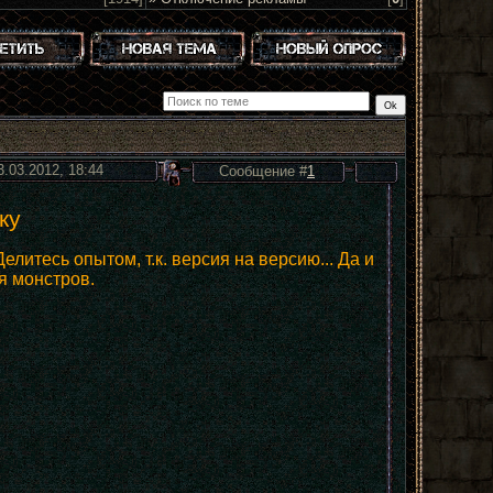
3.03.2012, 18:44
Сообщение #
1
ку
литесь опытом, т.к. версия на версию... Да и
я монстров.