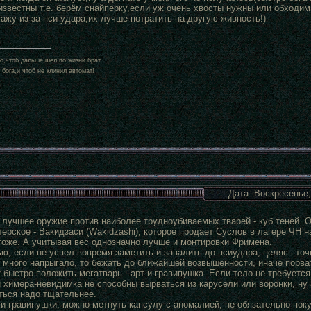
известны т.е. берём снайперку,если уж очень хвосты нужны или обходим 
ажу из-за пси-удара,их лучше потратить на другую живность!)
о,чтоб дальше шел по жизни брат,
 бога,и чтоб не клинил автомат!
Дата: Воскресенье,
лучшее оружие против наиболее трудноубиваемых тварей - куб теней. Он
ерское - Вакидзаси (Wakidzashi), которое продает Суслов в лагере ЧН н
 тоже. А учитывая вес однозначно лучше и монтировки Фримена.
ю, если не успел вовремя заметить и завалить до псиудара, целясь точн
х много напрыгало, то бежать до ближайшей возвышенности, иначе порват
быстро положить мегатварь - арт и гравипушка. Если тело не требуется.
 химера-невидимка не способны вырваться из карусели или воронки, ну 
ться надо тщательнее.
и гравипушки, можно метнуть капсулу с аномалией, не обязательно поку