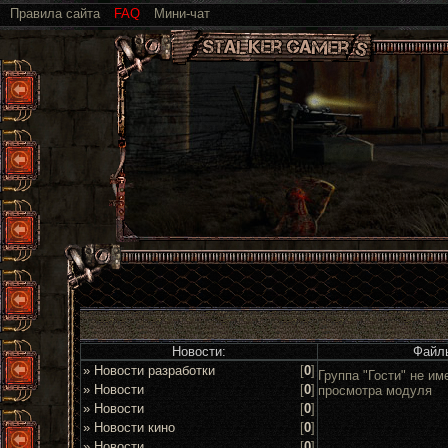
Правила сайта
FAQ
Мини-чат
Новости:
Файл
» Новости разработки
[
0
]
Группа "Гости" не им
» Новости
[
0
]
просмотра модуля
» Новости
[
0
]
» Новости кино
[
0
]
» Новости
[
0
]