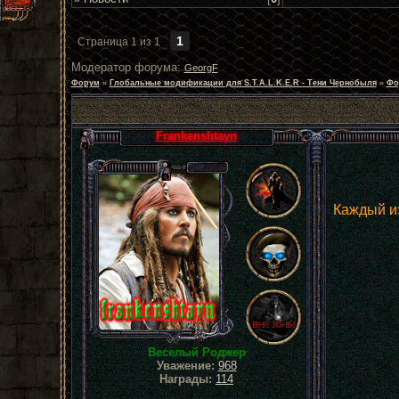
1
Страница
1
из
1
Модератор форума:
GeorgF
Форум
»
Глобальные модификации для S.T.A.L.K.E.R - Тени Чернобыля
»
Фо
Frankenshtayn
Каждый из
Веселый Роджер
Уважение:
968
Награды:
114