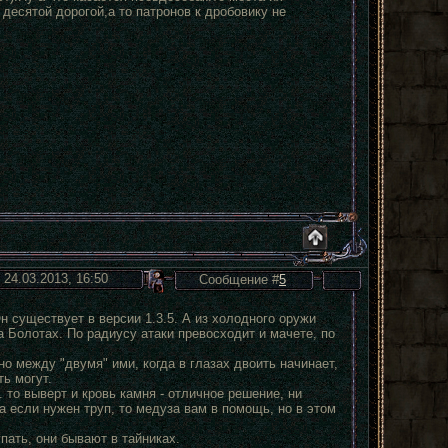
десятой дорогой,а то патронов к дробовику не
 24.03.2013, 16:50
Сообщение #
5
 существует в версии 1.3.5. А из холодного оружи
а Болотах. По радиусу атаки превосходит и мачете, по
о между "двумя" ими, когда в глазах двоить начинает,
ь могут.
 то выверт и кровь камня - отличное решение, ни
а если нужен труп, то медуза вам в помощь, но в этом
пать, они бывают в тайниках.