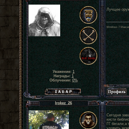
Лучщее оруж
Windows 7 Максим
Уважение:
1
Награды:
1
Облучение:
0%
Хабар сталкера
Irokez_26
Сегодня зава
кисти библи
ГГ бегали,а 
уловить моме