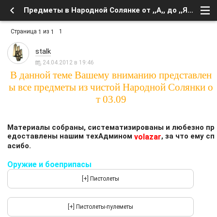
Предметы в Народной Солянке от ,,А,, до ,,Я,, - Форум
Страница
из
1
1
1
stalk
24.04.2012 в 19:46
В данной теме Вашему вниманию представлен
ы все предметы из чистой Народной Солянки о
т 03.09
Материалы собраны, систематизированы и любезно пр
едоставлены нашим техАдмином
, за что ему сп
volazar
асибо.
Оружие и боеприпасы