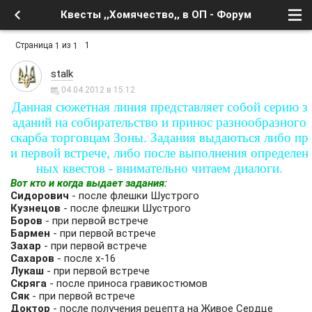
Квесты ,,Хомячество,, в ОП - Форум
Страница
из
1
1
1
stalk
04.04.2012 в 15:12
Данная сюжетная линия представляет собой серию з
аданий на собирательство и принос разнообразного
скарба торговцам Зоны. Задания выдаються либо пр
и первой встрече, либо после выполнения определен
ных квестов - внимательно читаем диалоги.
Вот кто и когда выдает задания:
Сидорович
- после флешки Шустрого
Кузнецов
- после флешки Шустрого
Боров
- при первой встрече
Бармен
- при первой встрече
Захар
- при первой встрече
Сахаров
- после х-16
Лукаш
- при первой встрече
Скряга
- после приноса гравикостюмов
Сяк
- при первой встрече
Доктор
- после получения рецепта на Живое Сердце