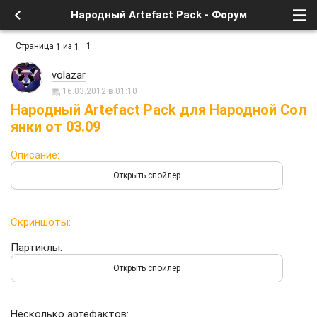
Народный Artefact Pack - Форум
Страница
из
1
1
1
volazar
16.03.2012 в 01:10
Народный Artefact Pack для Народной Сол
янки от 03.09
Описание:
Скриншоты:
Партиклы:
Несколько артефактов: