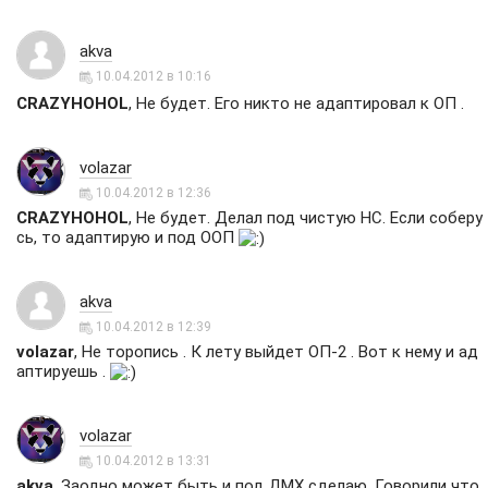
akva
10.04.2012 в 10:16
CRAZYHOHOL
, Не будет. Его никто не адаптировал к ОП .
volazar
10.04.2012 в 12:36
CRAZYHOHOL
, Не будет. Делал под чистую НС. Если соберу
сь, то адаптирую и под ООП
akva
10.04.2012 в 12:39
volazar
, Не торопись . К лету выйдет ОП-2 . Вот к нему и ад
аптируешь .
volazar
10.04.2012 в 13:31
akva
, Заодно может быть и под ДМХ сделаю. Говорили что