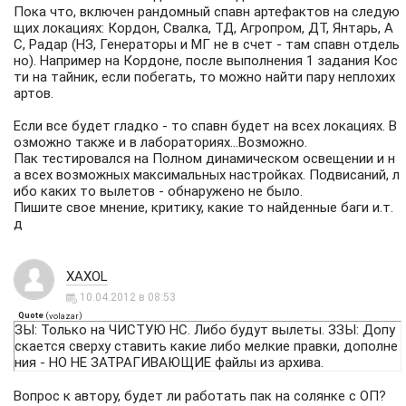
Пока что, включен рандомный спавн артефактов на следую
щих локациях: Кордон, Свалка, ТД, Агропром, ДТ, Янтарь, А
С, Радар (НЗ, Генераторы и МГ не в счет - там спавн отдель
но). Например на Кордоне, после выполнения 1 задания Кос
ти на тайник, если побегать, то можно найти пару неплохих
артов.
Если все будет гладко - то спавн будет на всех локациях. В
озможно также и в лабораториях...Возможно.
Пак тестировался на Полном динамическом освещении и н
а всех возможных максимальных настройках. Подвисаний, л
ибо каких то вылетов - обнаружено не было.
Пишите свое мнение, критику, какие то найденные баги и.т.
д
XAXOL
10.04.2012 в 08:53
Quote
(
)
volazar
ЗЫ: Только на ЧИСТУЮ НС. Либо будут вылеты. ЗЗЫ: Допу
скается сверху ставить какие либо мелкие правки, дополне
ния - НО НЕ ЗАТРАГИВАЮЩИЕ файлы из архива.
Вопрос к автору, будет ли работать пак на солянке с ОП?