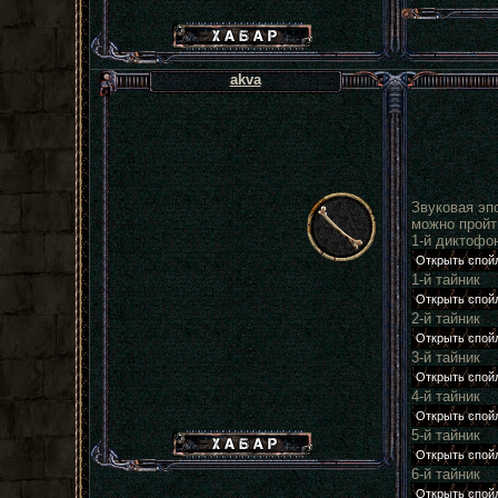
Хабар сталкера
akva
Звуковая эп
можно пройт
1-й диктофо
1-й тайник
2-й тайник
3-й тайник
4-й тайник
5-й тайник
Хабар сталкера
6-й тайник