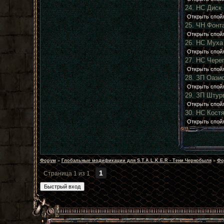
24. НС Диск
25. ЧН Фонт
26. НС Муха
27. НС Чере
28. ЗП Оази
29. ЗП Штур
30. НС Кост
Форум
»
Глобальные модификации для S.T.A.L.K.E.R - Тени Чернобыля
»
Фо
1
Страница
1
из
1