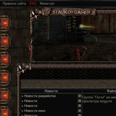
Правила сайта
FAQ
Мини-чат
Новости:
Файл
» Новости разработки
[
0
]
Группа "Гости" не им
» Новости
[
0
]
просмотра модуля
» Новости
[
0
]
» Новости кино
[
0
]
» Новости
[
0
]