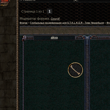
1
Страница
1
из
1
Модератор форума:
GeorgF
Форум
»
Глобальные модификации для S.T.A.L.K.E.R - Тени Чернобыля
»
Фо
akva