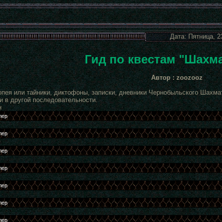
Дата: Пятница, 2
Гид по квестам "Шахма
Автор : zoozooz
опея или тайники, диктофоны, записки, дневники Чернобыльского Шахма
и в другой последовательности.
н