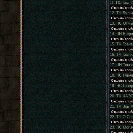
11. НС Код 2
12. ТЧ Буль
13. НС Отмы
14. ЧН Водо
15. ТЧ Гран
16. ТЧ Коле
17. ЧН Тонн
18. НС Глюч
19. НС Гене
20. ТЧ ЧАЭ
21. ТЧ Зов 
22. ТЧ О-Со
23. НС Моги