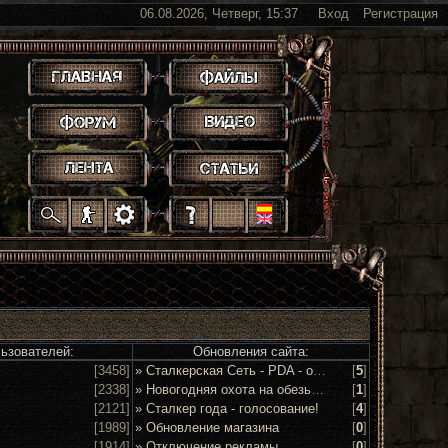
06.08.2026, Четверг, 15:37
Вход
Регистрация
.
.
.
.
.
.
.
.
.
.
.
льзователей:
Обновления сайта:
[3458]
» Сталкерская Сеть - PDA - обсуждение и предложения
[
5
]
[2338]
» Новогодняя охота на обезьян 2016!
[
1
]
[2121]
» Сталкер года - голосование!
[
4
]
[1989]
» Обновление магазина
[
0
]
[1914]
» Отключение рекламы
[
0
]