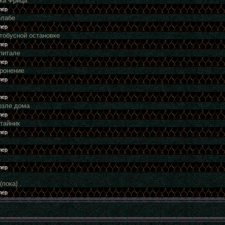
ка Фрица
рлабе
втобусной остановке
спитале
ронение
озле дома
тайник
пока) .