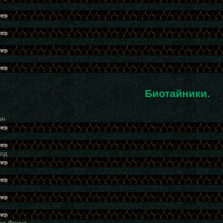
Биотайники.
он
род