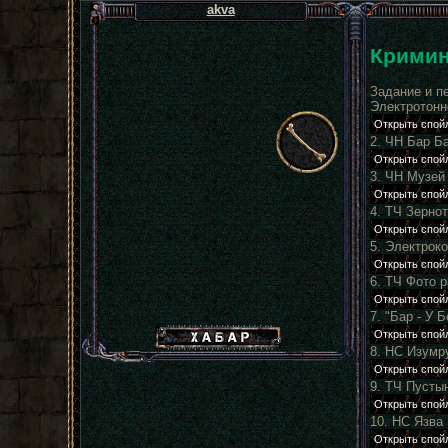
akva
Кримин
Задание и п
Электротонн
2. ЧН Бар Б
3. ЧН Музей
4. ТЧ Зернот
5. Электрок
6. ТЧ Фото 
7. "Бар - У 
Хабар сталкера
8. НС Изумр
9. ТЧ Пусты
10. НС Язва