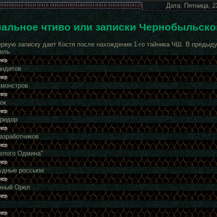
Дата: Пятница, 2
альное чтиво или записки Чернобыльско
ервую записку дает Костя после нахождения 1-го тайника ЧШ. В предыд
ель
андитов
 монстров
ок
оридор
разработчиков
Белого Одмина"
удные россыпи
нный Орел