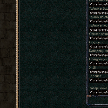
Разблокиров
Тайник в Ва
Тайник на а
Тайник в Го
Свежее захо
Скадовск
Кладбище в
Следующий 
Х-18
Телепат
Завершение (