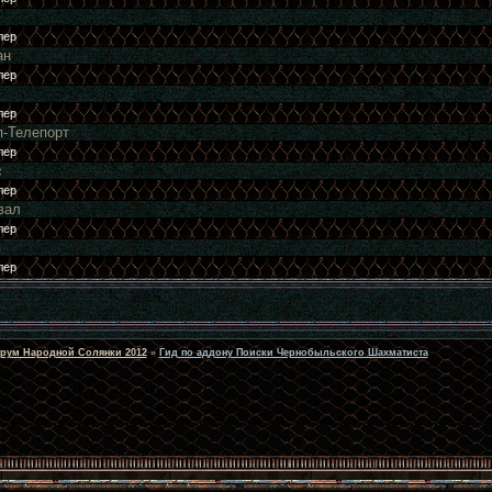
ан
п-Телепорт
с
вал
я
рум Народной Солянки 2012
»
Гид по аддону Поиски Чернобыльского Шахматиста