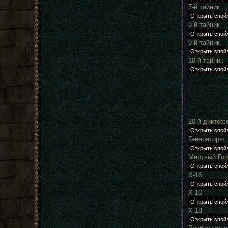
7-й тайник
8-й тайник
9-й тайник
10-й тайник
20-й диктоф
Генераторы
Мертвый Го
Х-16
Х-10
Х-18