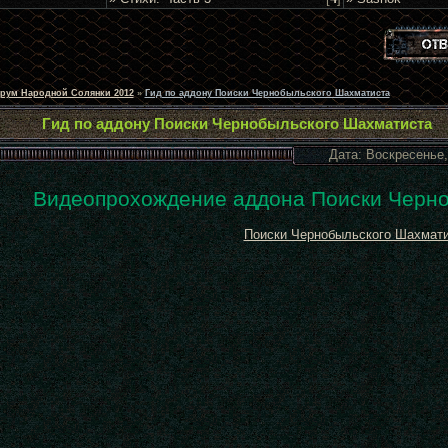
рум Народной Солянки 2012
»
Гид по аддону Поиски Чернобыльского Шахматиста
Гид по аддону Поиски Чернобыльского Шахматиста
Дата: Воскресенье,
Видеопрохождение аддона Поиски Черн
Поиски Чернобыльского Шахмат