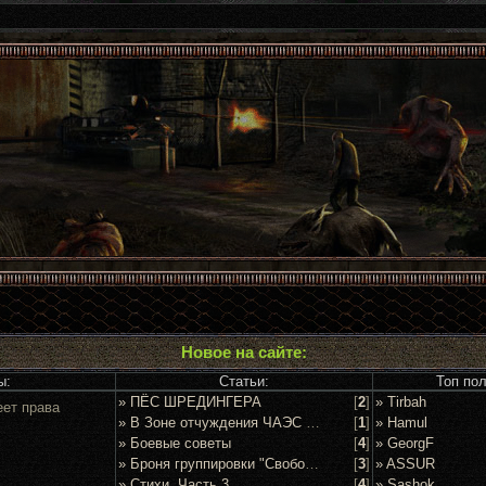
Новое на сайте:
ы:
Статьи:
Топ по
» ПЁС ШРЕДИНГЕРА
[
2
]
» Tirbah
еет права
» В Зоне отчуждения ЧАЭС задержан очередной сталкер
[
1
]
» Hamul
» Боевые советы
[
4
]
» GeorgF
» Броня группировки "Свобода"
[
3
]
» ASSUR
» Стихи. Часть 3
[
4
]
» Sashok