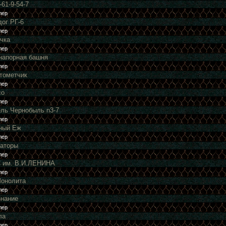
-61-9-54-7
дог РГ-6
чка
напорная башня
атометчик
со
ель Чернобыль n3-7
ный Еж
раторы
С им. В.И.ЛЕНИНА
Монолита
знание
ла