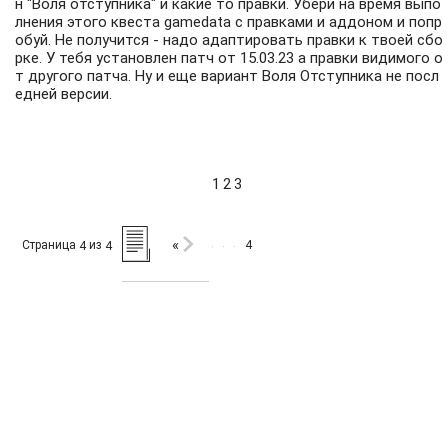
н "Воля отступника" и какие то правки. Убери на время выпо
лнения этого квеста gamedata с правками и аддоном и попр
обуй. Не получится - надо адаптировать правки к твоей сбо
рке. У тебя установлен патч от 15.03.23 а правки видимого о
т другого патча. Ну и еще вариант Воля Отступника не посл
едней версии.
1
2
3
«
Страница
из
4
4
4