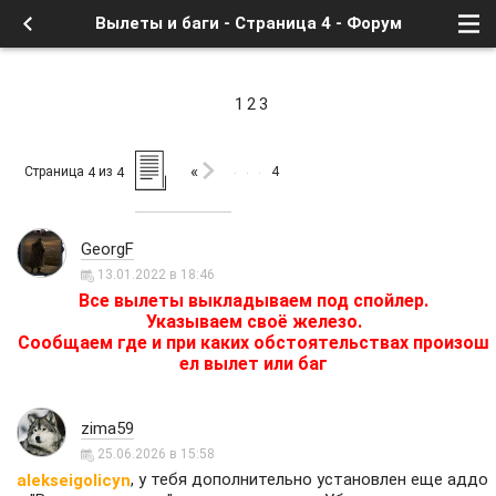
Вылеты и баги - Страница 4 - Форум
1
2
3
«
Страница
из
4
4
4
GeorgF
13.01.2022 в 18:46
Все вылеты выкладываем под спойлер.
Указываем своё железо.
Сообщаем где и при каких обстоятельствах произош
ел вылет или баг
zima59
25.06.2026 в 15:58
, у тебя дополнительно установлен еще аддо
alekseigolicyn