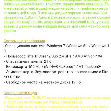
онажи из оригинальной трилогии, вариативная концовка. Та
к же разработчик модификации не забыл и графической со
ставляющей мода. В нем мы увидим хорошо знакомые нам
пейзажи из Autumn Aurora 2, новые локации, а также обновл
енную систему рангов, репутации, и отношений между сталк
ерами. В данном моде каждый найдет для себя что-то инте
ресное
Системные требования
-Операционная система: Windows 7 /Windows 8.1 / Windows 1
0
- Процессор: Intel® Core™2 Duo 2.4 GHz / AMD Athlon™ X4
- Оперативная память: 2 Гб
- Видеокарта: 512 Mb / nVIDIA® GeForce™ / ATI Radeon®
- Звуковая карта: Звуковое устройство, совместимое с Dire
ctX® 9.0с
- Свободное место на жестком диске:19 Гб
Особенности мода
-Мод работает ТОЛЬКО на полном динамическом освещени
и. Поэтому, включаем его перед новой игрой.
-Посмотреть лог можно сразу после вылета, открыв текст