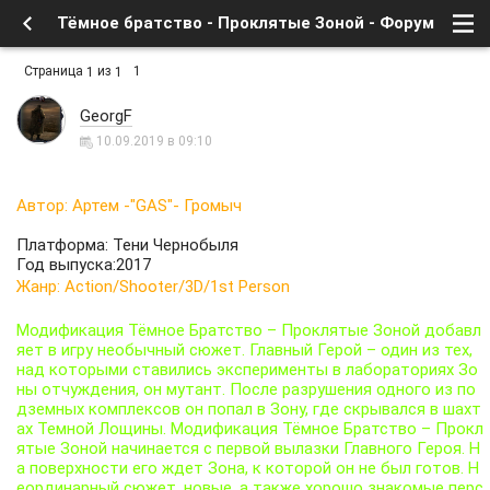
Тёмное братство - Проклятые Зоной - Форум
Страница
из
1
1
1
GeorgF
10.09.2019 в 09:10
Автор: Артем -"GAS"- Громыч
Платформа: Тени Чернобыля
Год выпуска:2017
Жанр: Action/Shooter/3D/1st Person
Модификация Тёмное Братство – Проклятые Зоной добавл
яет в игру необычный сюжет. Главный Герой – один из тех,
над которыми ставились эксперименты в лабораториях Зо
ны отчуждения, он мутант. После разрушения одного из по
дземных комплексов он попал в Зону, где скрывался в шахт
ах Темной Лощины. Модификация Тёмное Братство – Прокл
ятые Зоной начинается с первой вылазки Главного Героя. Н
а поверхности его ждет Зона, к которой он не был готов. Н
еординарный сюжет, новые, а также хорошо знакомые перс