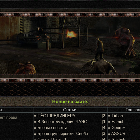
Новое на сайте:
ы:
Статьи:
Топ по
» ПЁС ШРЕДИНГЕРА
[
2
]
» Tirbah
еет права
» В Зоне отчуждения ЧАЭС задержан очередной сталкер
[
1
]
» Hamul
» Боевые советы
[
4
]
» GeorgF
» Броня группировки "Свобода"
[
3
]
» ASSUR
» Стихи. Часть 3
[
4
]
» Sashok