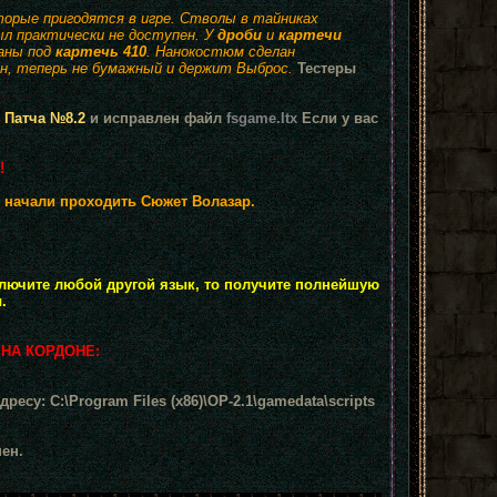
оторые пригодятся в игре. Стволы в тайниках
л практически не доступен. У
дроби
и
картечи
ланы под
картечь 410
. Нанокостюм сделан
ен, теперь не бумажный и держит Выброс.
Тестеры
Патча №8.2
и исправлен файл
fsgame.ltx
Если у вас
!
 начали проходить Сюжет Волазар.
включите любой другой язык, то получите полнейшую
.
НА КОРДОНЕ:
дресу: C:\Program Files (x86)\OP-2.1\gamedata\scripts
пен.