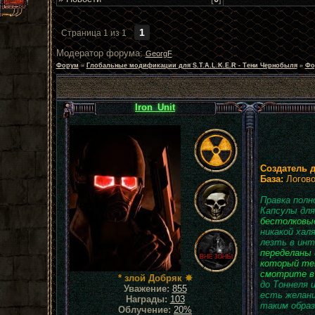
1
Страница
1
из
1
Модератор форума:
GeorgF
Форум
»
Глобальные модификации для S.T.A.L.K.E.R - Тени Чернобыля
»
Фо
Iron_Unit
Создатель 
База:
Логово
Правка полн
Капсулы для
бестолковы
никакой хал
лезть в инт
переделаны 
который теп
смотрите в 
* злой Добряк ✵
до Тоннеля 
Уважение:
855
есть желани
Награды:
103
таким образ
Облучение:
20%