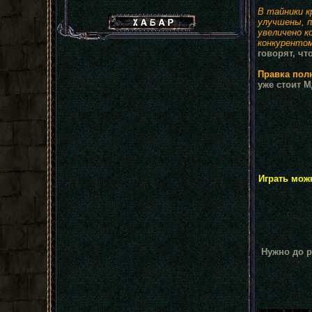
В тайники к
Хабар сталкера
улучшены, п
увеличено к
конкуренто
говорят, чт
Правка полн
уже стоит М
Играть мож
Нужно до р