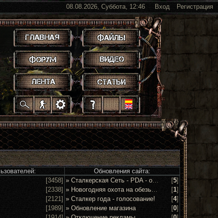
08.08.2026, Суббота, 12:46
Вход
Регистрация
.
.
.
.
.
.
.
.
.
.
.
льзователей:
Обновления сайта:
[3458]
» Сталкерская Сеть - PDA - обсуждение и предложения
[
5
]
[2338]
» Новогодняя охота на обезьян 2016!
[
1
]
[2121]
» Сталкер года - голосование!
[
4
]
[1989]
» Обновление магазина
[
0
]
[1914]
» Отключение рекламы
[
0
]