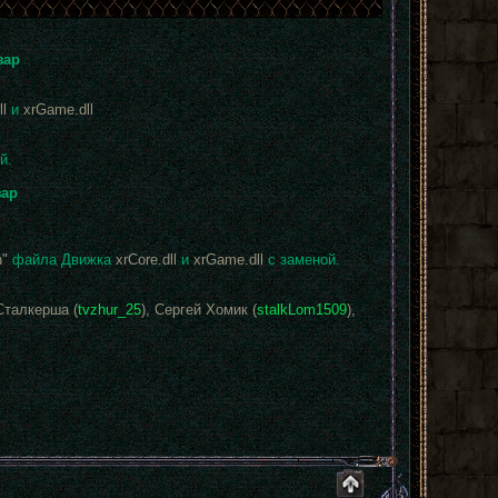
зар
ll
и
xrGame.dll
й.
зар
n"
файла Движка
xrCore.dll
и
xrGame.dll
с заменой.
Сталкерша (
tvzhur_25
), Сергей Хомик (
stalkLom1509
),