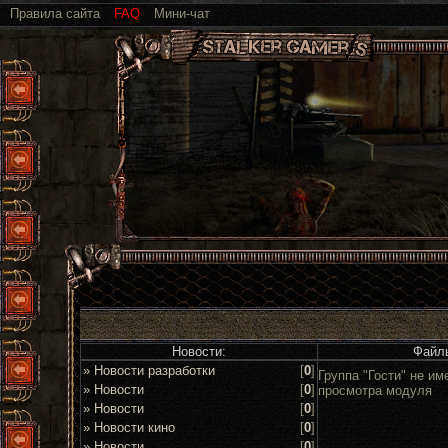
Правила сайта
FAQ
Мини-чат
Новости:
Файл
» Новости разработки
[
0
]
Группа "Гости" не им
» Новости
[
0
]
просмотра модуля
» Новости
[
0
]
» Новости кино
[
0
]
» Новости
[
0
]