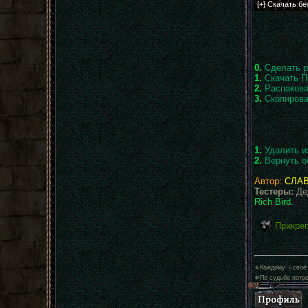
0.
Сделать р
1.
Скачать П
2.
Распакова
3.
Скопирова
1.
Удалить и
2.
Вернуть о
Автор:
СЛАВ
Тестеры:
Дед
Rich Bird
.
Прикре
✯Каждому ☆своё
✵По судьбе потре