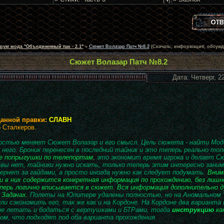
рум мода "Объединенный пак - 2.1"
»
Сюжет Волазар Патч №8.2
(Скачать, информация, обсужд
Сюжет Волазар Патч №8.2
Дата: Четверг, 2
данной правки:
СЛАВН
 Сталкеров.
остью меняет Сюжет Волазар и его смысл. Цель сюжета - найти Мод
 него. Броник перенесен в последний тайник и это теперь реально топо
е попрыгушки по телепортам
,
это экономит время игрока и делает С
явы нет, тайники нужно искать, только теперь этим интересно заним
ернет за гайдами, а просто иногда нужно как следует подумать.
Вним
и в них содержится конкретная информация по прохождению, без лишнег
ерь логично вписывается в сюжет. Вся информация дополнительно д
Задачах.
Полеты на Юпитере удалены полностью, но на Аномальном 
или сэкономить его, так же как и на Кордоне. На Кордоне два вариант
е летать и бодаться с вертушками и БТРами, тогда
инструкцию
ка
ом, что подходят под оба варианта прохождения.