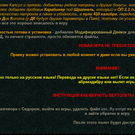
роме Капсул и прочего, добавлены редкие патроны и другие бонусы, к
люс добавлен дробовик
Карабинер
под
Шрапнель
, который в
ОП 2.1
бы
оличество патронов в пачке и убойность, а
пули 410 калибра
, переде
м
Д
он
К
ихота (у
ДК
будут другие параметры в Паке), поэтому он усил
о все это хорошо вписалось в игру.
остью готова к установке
- добавлен
Модифицированный Движок
для
Д, то ничего страшного, просто обновятся файлы.
НОВАЯ ИГРА НЕ ТРЕБУЕТСЯ
Правку можно установить в любой момент и даже если вы уже
ВНИМАНИЕ!
но только на русском языке! Перевода на другие языки нет! Если 
абракадабру или вылет игры
ИНСТРУКЦИЯ КАК ВЕРНУТЬ ВЕРТОЛЕТЫ 
азговора с Сидором, выйти из игры, удалить файл
esc_fly.script
по а
и зайти обратно в игру.
После этого полет будет досту