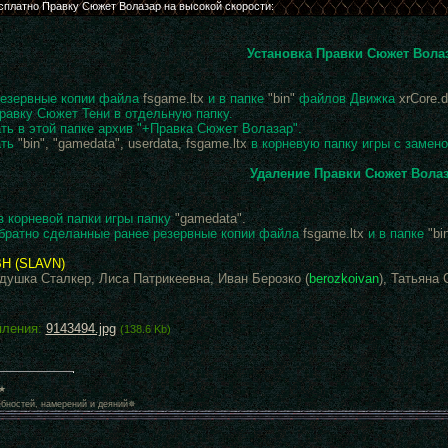
Установка Правки Сюжет Вола
езервные копии файла
fsgame.ltx
и в папке
"bin"
файлов Движка
xrCore.d
равку Сюжет Тени в отдельную папку.
ть в этой папке архив "+Правка Сюжет Волазар".
ть
"bin", "gamedata", userdata, fsgame.ltx
в корневую папку игры с замено
Удаление Правки Сюжет Вола
з корневой папки игры папку
"gamedata".
братно сделанные ранее резервные копии файла
fsgame.ltx
и в папке
"bi
Н (SLAVN)
ушка Сталкер, Лиса Патрикеевна, Иван Берозко (
berozkoivan
), Татьяна 
пления:
9143494.jpg
(138.6 Kb)
★
бностей, намерений и деяний✵