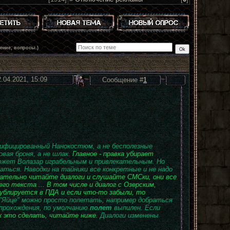
ение, вопросы.)
2.04.2021, 15:09
Сообщение #
1
ифицированный Нанокостюм, а не бесполезные
вая броня, а не шлак.
Главное - правка убирает
южет Волазар играбельным и привлекательным. Но
аться. Наводки на тайники все конкретные и не надо
ательно читайте диалоги и слушайте СМСки, они все
о текста ... В том числе и диалог с Озерским,
ублируется в ПДА и если что-то забыли, то
"Яйце" можно просто полетать, например добраться
а прохождения, по умолчанию
полет
выпилен. Если
к это сделать, читайте ниже
.
Диалоги изменены