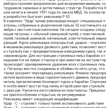
риборостроения предназначен для вооружения милиции, со
трудников охранных и детективных структур. Разработка б
ыла начата в начале 1991 года по заказу МВД. За основу пр
и разработке был взят револьвер P 92.
В комплекс "Удар" кроме револьвера входят специальные п
атроны, собранные в укороченной гильзе 32 охотничьего ка
либра с пистолетным капсюлем. На сегодня созданы следу
ющие патроны: с обычной свинцовой пулей, с пластиковой
пулей, газовый, шумовой, сигнальный, осветительный, марки
рующий. Курок револьвера полускрытый, ударно - спусково
й механизм револьвера двойного действия, позволяет вест
и стрельбу как с предварительным взведением курка, так и
самовзводом. Для экстракции стреляных гильз барабан от
кидывается на левую сторону и при нажатии на экстрактор
происходит одновременное удаление всех стрелянных гиль
з. Патроны жестко соединены в обоймы по пять штук, что
также ускоряет перезарядку револьвера. Флажок предохра
нителя выполнен в виде горизонтального движка, предохра
нитель при включении блокирует курок и барабан. Спускова
я скоба имеет выступ под палец второй руки при стрельбе
с двух рук. Рукоятка изготовлена из пластмассы. Прицельн
ые приспособления открытые, не регулируемые.
Револьвер имеет следующие модификации:
Удар - С - стреляет только пулей экспансивного действия
Удар - Т - стреляет только резиновой пулей и красящей пул