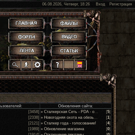
06.08.2026, Четверг, 18:26
Вход
Регистрация
.
.
.
.
.
.
.
.
.
.
.
льзователей:
Обновления сайта:
[3458]
» Сталкерская Сеть - PDA - обсуждение и предложения
[
5
]
[2338]
» Новогодняя охота на обезьян 2016!
[
1
]
[2121]
» Сталкер года - голосование!
[
4
]
[1989]
» Обновление магазина
[
0
]
[1914]
» Отключение рекламы
[
0
]