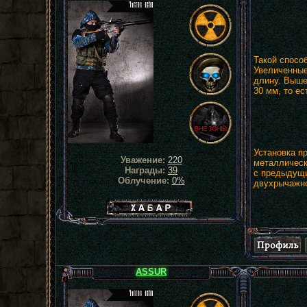
Такой спосо
Увеличенные
длину. Выше
30 мм, то ес
Установка п
Уважение:
220
металлическ
Награды:
39
с предыдущи
Облучение:
0%
двухрычажно
Хабар сталкера
ASSUR