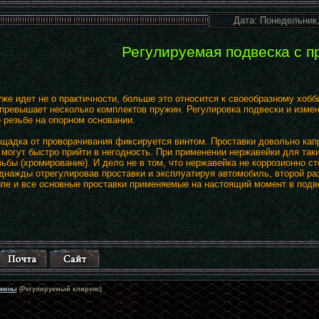
Дата: Понедельник,
Регулируемая подвеска с п
же идет не о практичности, больше это относится к своеобразному хобб
 превышает несколько комплектов пружин. Регулировка подвески и изме
 резьбе на опорном основании.
щадка от проворачивания фиксируется винтом. Проставки довольно каприз
 могут быстро прийти в негодность. При применении нержавейки для так
ьбы (хромирование). И дело не в том, что нержавейка не коррозионно сто
днажды отрегулировав проставки и эксплуатируя автомобиль, второй ра
ипе и все основные проставки применяемые на настоящий момент в подв
ужины
(Регулируемый клиренс)