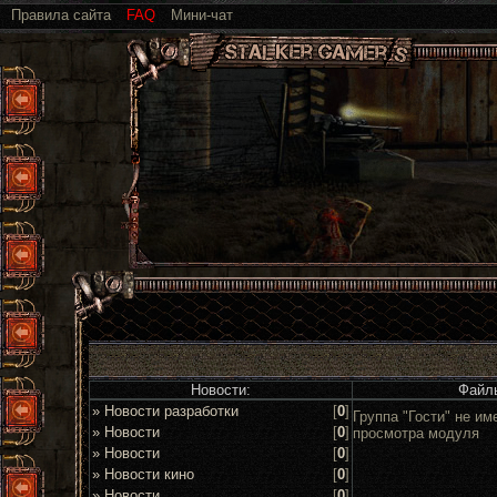
Правила сайта
FAQ
Мини-чат
Новости:
Файл
» Новости разработки
[
0
]
Группа "Гости" не им
» Новости
[
0
]
просмотра модуля
» Новости
[
0
]
» Новости кино
[
0
]
» Новости
[
0
]