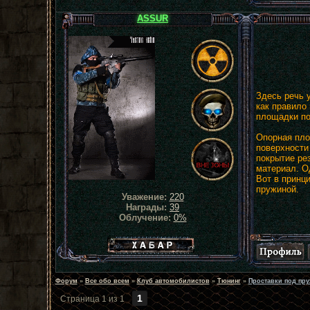
ASSUR
Здесь речь у
как правило
площадки по
Опорная пло
поверхности
покрытие рез
материал. О
Вот в принц
пружиной.
Уважение:
220
Награды:
39
Облучение:
0%
Хабар сталкера
Форум
»
Все обо всем
»
Клуб автомобилистов
»
Тюнинг
»
Проставки под пр
1
Страница
1
из
1