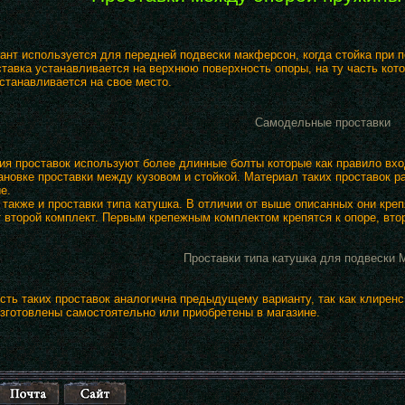
ант используется для передней подвески макферсон, когда стойка при п
ставка устанавливается на верхнюю поверхность опоры, на ту часть кот
станавливается на свое место.
Самодельные проставки
ия проставок используют более длинные болты которые как правило вход
тановке проставки между кузовом и стойкой. Материал таких проставок р
е.
также и проставки типа катушка. В отличии от выше описанных они кре
т второй комплект. Первым крепежным комплектом крепятся к опоре, вто
Проставки типа катушка для подвески
ть таких проставок аналогична предыдущему варианту, так как клиренс 
изготовлены самостоятельно или приобретены в магазине.