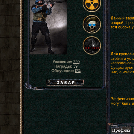
Данный вари
опорой. Про
вся сборка у
Для креплен
стойки и ус
Уважение:
220
капролоновы
Награды:
39
Существуют 
Облучение:
0%
них, а имею
Хабар сталкера
Эффективнос
могут быть 