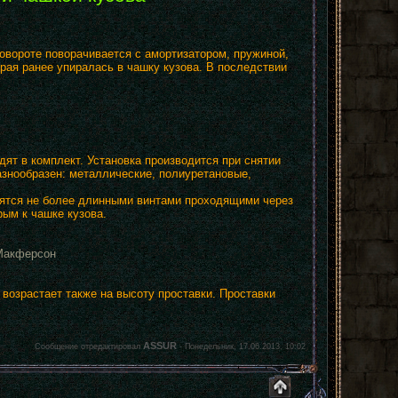
овороте поворачивается с амортизатором, пружиной,
орая ранее упиралась в чашку кузова. В последствии
ят в комплект. Установка производится при снятии
азнообразен: металлические, полиуретановые,
пятся не более длинными винтами проходящими через
рым к чашке кузова.
 Макферсон
возрастает также на высоту проставки. Проставки
ASSUR
Сообщение отредактировал
-
Понедельник, 17.06.2013, 10:02