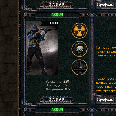
Хабар сталкера
ASSUR
Начну я, по
пружины зад
становиться
Такие прост
Уважение:
220
домкарта вы
Награды:
39
проставки л
Облучение:
0%
температура
Хабар сталкера
ASSUR