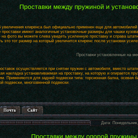
Проставки между пружиной и установ
б увеличения клиренса был официально применен еще для автомобилей с
 проставки имеют аналогичные установочные размеры для чашки кузова
 на фото вы можете слева увидеть усиленную проставку и справа штатн
ть это тот размер на который увеличится клиренс после установки усиле
Проставки установленные на ме
роставок осуществляется при снятии пружин с автомобиля, вместо штатн
ая накладка устанавливаемая на проставку, на которую и опирается пр
м. Применяются для задней подвески типа: торсионная балка, осевая б
й подвески, многозвенной подвески.
Дата: Понедельник,
Проставки между опорой пружины 