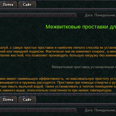
Дата: Понедельник,
Межвитковые проставки дл
жалуй, с самых простых проставок и наиболее легкого способа их устан
ней или передней подвески. Фактически они не изменяют клиренс, а ме
 более жесткой, что позволяет производить большую нагрузку без измен
Межвитковая проставка установленная 
авки имеют наименьшую эффективность, но максимальную простоту уста
вешивается и пружины расходятся. Проставки при помощи отвертки и ру
учше омыть мыльной водой, также устанавливать в теплом помещении ил
х намного выше, относительно пластичности при низких температурах.
Дата: Понедельник,