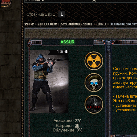
1
Страница
1
из
1
Форум
»
Все обо всем
»
Клуб автомобилистов
»
Тюнинг
»
Проставки под пр
ASSUR
Со временем
пружин. Ком
прохождении
эксплуатиру
имеет неско
- замена шт
Это наиболе
- установить
- установит
Уважение:
220
Награды:
39
Облучение:
0%