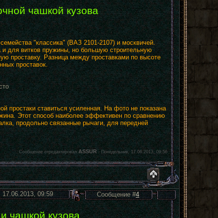
очной чашкой кузова
емейства "классика" (ВАЗ 2101-2107) и москвичей.
 и для витков пружины, но большую строительную
ую проставку. Разница между проставками по высоте
нных проставок.
сто
ой простаки ставиться усиленная. На фото не показана
ужина. Этот способ наиболее эффективен по сравнению
алка, продольно связанные рычаги, для передней
ASSUR
Сообщение отредактировал
-
Понедельник, 17.06.2013, 09:56
 17.06.2013, 09:59
Сообщение #
4
и чашкой кузова