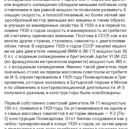
ели водяного охлаждения обладали меньшим лобовым сопр
отивлением и при равной мощности позволяли развивать б
ольшую скорость, а плохообтекаемый, но более лёгкий зве
здообразный мотор уменьшал вес машины и таким образо
м улучшал её маневренные свойства. В 1920-е и в первой по
ловине 1930-х годов скорость и маневренность истребител
ей считались одинаково важными. Поэтому в СССР, как и во
многих других странах, строились самолеты с двигателями
обоих типов. В середине 1920-х годов СССР закупил лиценз
ии на два двигателя: немецкий BMW-6 (М-17) мощностью 50
0 л.с. с водяным охлаждением и британский Jupiter VI (М-22)
(во французском метрическом варианте) мощностью 480 л.
с. с воздушным охлаждением. Именно такой двигатель перв
оначально стоял на первом массовом советском истребите
ле И-5, спроектированном в 1929 году Поликарповым и Григ
оровичем, которые оказались в Бутырской тюрьме в Москв
е по обвинению в контрреволюционной деятельности. И-5
получился удачным, и конструкторы были освобождены.
Первый собственно советский двигатель М-11 мощностью
100 л.с. появился в 1929 году. Он устанавливался на одном и
з самых массовых самолётов в истории авиации — У-2 (По-
2) конструкции Поликарпова. Этот биплан создавался как у
чебно-тренировочный в конце 1920-х годов, но затем широк