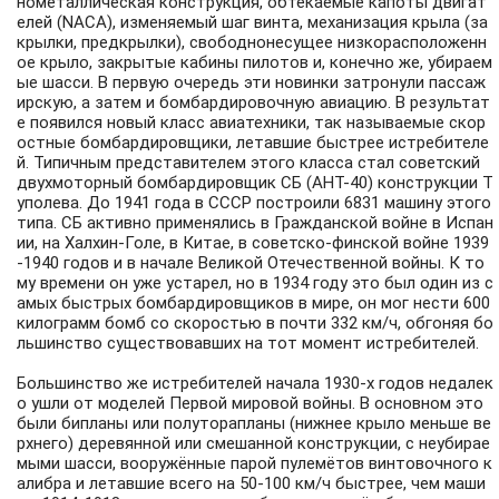
нометаллическая конструкция, обтекаемые капоты двигат
елей (NACA), изменяемый шаг винта, механизация крыла (за
крылки, предкрылки), свободнонесущее низкорасположенн
ое крыло, закрытые кабины пилотов и, конечно же, убираем
ые шасси. В первую очередь эти новинки затронули пассаж
ирскую, а затем и бомбардировочную авиацию. В результат
е появился новый класс авиатехники, так называемые скор
остные бомбардировщики, летавшие быстрее истребителе
й. Типичным представителем этого класса стал советский
двухмоторный бомбардировщик СБ (АНТ-40) конструкции Т
уполева. До 1941 года в СССР построили 6831 машину этого
типа. СБ активно применялись в Гражданской войне в Испан
ии, на Халхин-Голе, в Китае, в советско-финской войне 1939
-1940 годов и в начале Великой Отечественной войны. К то
му времени он уже устарел, но в 1934 году это был один из с
амых быстрых бомбардировщиков в мире, он мог нести 600
килограмм бомб со скоростью в почти 332 км/ч, обгоняя бо
льшинство существовавших на тот момент истребителей.
Большинство же истребителей начала 1930-х годов недалек
о ушли от моделей Первой мировой войны. В основном это
были бипланы или полуторапланы (нижнее крыло меньше ве
рхнего) деревянной или смешанной конструкции, с неубирае
мыми шасси, вооружённые парой пулемётов винтовочного к
алибра и летавшие всего на 50-100 км/ч быстрее, чем маши