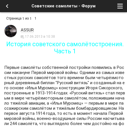
Советские самолеты - Форум
Страница
из
1
1
1
ASSUR
17.06.2013 в 10:38
История советского самолётостроения.
Часть 1
Первые самолёты собственной постройки появились в Рос
сии накануне Первой мировой войны. Одними из самых изве
стных русских самолётов того времени были четырёхмото
рный деревянный биплан
"Русский витязь"
и созданный на е
го основе «Илья Муромец» конструкции Игоря Сикорского,
построенные в 1913-1914 годах. «Русский витязь» стал перв
ым в мире четырёхмоторным самолётом, положившим нача
ло тяжёлой авиации, а «Илья Муромец» — первым в мире па
ссажирским самолётом и тяжёлым бомбардировщиком. На
первое августа 1914 года, то есть в момент начала Первой
мировой войны, военно-воздушные силы России насчитыва
ли 244 самолёта, что выглядело более чем достойно на фо