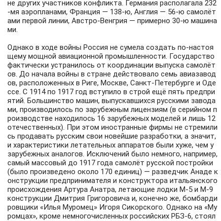
не других участников конфликта. Германия располагала 232
-мя аэропланами, Франция — 138-ю, Англия — 56-ю самолёт
ами первой линии, Австро-Венгрия — примерно 30-ю машина
ми.
Однако в ходе войны Россия не сумела создать по-настоя
щему мощной авиационной промышленности. Государство
фактически устранилось от координации выпуска самолёт
ов. До начала войны в стране действовало семь авиазавод
ов, расположенных в Риге, Москве, Санкт-Петербурге и Оде
ссе. С 1914 по 1917 год вступило в строй ещё пять предпри
ятий. Большинство машин, выпускавшихся русскими завода
ми, производилось по зарубежным лицензиям (в серийном п
роизводстве находилось 16 зарубежных моделей и лишь 12
отечественных). При этом иностранные фирмы не стремили
сь продавать русским свои новейшие разработки, а значит,
и характеристики летательных аппаратов были хуже, чем у
зарубежных аналогов. Исключений было немного, например,
самый массовый до 1917 года самолёт русской постройки
(было произведено около 170 единиц) — разведчик Анаде к
онструкции предпринимателя и конструктора итальянского
происхождения Артура Анатра, летающие лодки М-5 и М-9
конструкции Дмитрия Григоровича и, конечно же, бомбарди
ровщики «Илья Муромец» Игоря Сикорского. Однако на «Му
ромцах», кроме немногочисленных российских РБЗ-6, стоял