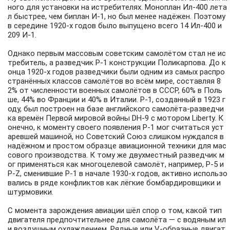
ного для установки на истребителях. Моноплан Ил-400 лета
л быстрее, чем биплан И-1, но был менее надёжен. Поэтому
в середине 1920-х годов было выпущено всего 14 Ил-400 и
209 И-1.
Однако первым массовым советским самолётом стал не ис
требитель, а разведчик
Р-1
конструкции Поликарпова. До к
онца 1920-х годов разведчики были одним из самых распро
странённых классов самолётов во всём мире, составляя 8
2% от численности военных самолётов в СССР, 60% в Поль
ше, 44% во Франции и 40% в Италии. Р-1, созданный в 1923 г
оду, был построен на базе английского самолёта-разведчи
ка времён Первой мировой войны DH-9 с мотором Liberty. К
онечно, к моменту своего появления Р-1 мог считаться уст
аревшей машиной, но Советский Союз слишком нуждался в
надёжном и простом образце авиационной техники для мас
сового производства. К тому же двухместный разведчик м
ог применяться как многоцелевой самолёт, например, Р-5 и
Р-Z, сменившие Р-1 в начале 1930-х годов, активно использо
вались в ряде конфликтов как лёгкие бомбардировщики и
штурмовики.
С момента зарождения авиации шёл спор о том, какой тип
двигателя предпочтительнее для самолёта — с водяным ил
и воздушным охлаждением. Рядные или V-образные двигат