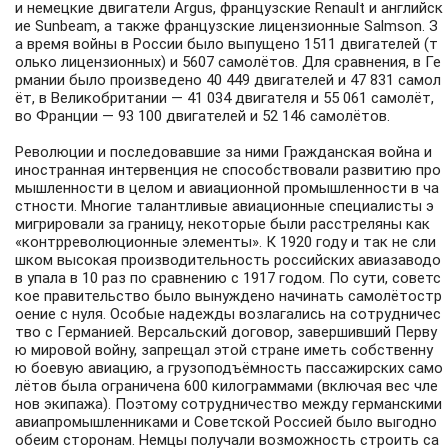
и немецкие двигатели Argus, французские Renault и английск
ие Sunbeam, а также французские лицензионные Salmson. З
а время войны в России было выпущено 1511 двигателей (т
олько лицензионных) и 5607 самолётов. Для сравнения, в Ге
рмании было произведено 40 449 двигателей и 47 831 самол
ёт, в Великобритании — 41 034 двигателя и 55 061 самолёт,
во Франции — 93 100 двигателей и 52 146 самолётов.
Революции и последовавшие за ними Гражданская война и
иностранная интервенция не способствовали развитию про
мышленности в целом и авиационной промышленности в ча
стности. Многие талантливые авиационные специалисты э
мигрировали за границу, некоторые были расстреляны как
«контрреволюционные элементы». К 1920 году и так не сли
шком высокая производительность российских авиазаводо
в упала в 10 раз по сравнению с 1917 годом. По сути, советс
кое правительство было вынуждено начинать самолётостр
оение с нуля. Особые надежды возлагались на сотрудничес
тво с Германией. Версальский договор, завершивший Перву
ю мировой войну, запрещал этой стране иметь собственну
ю боевую авиацию, а грузоподъёмность пассажирских само
лётов была ограничена 600 килограммами (включая вес чле
нов экипажа). Поэтому сотрудничество между германскими
авиапромышленниками и Советской Россией было выгодно
обеим сторонам. Немцы получали возможность строить са