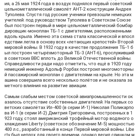
ия, а 26 мая 1924 года в воздух поднялся первый советский
цельнометаллический самолёт
АНТ-2
конструкции Андрея
Туполева. Спустя год русские ученики превзошли немецких
учителей: под руководством Туполева в Советском Союзе
был построен первый в мире цельнометаллический бомбар
дировщик-моноплан
ТБ-1
с двигателями, расположенными
вдоль крыла. Именно эта схема стала классической и впосл
едствии легла в основу всех «летающих крепостей» Второй
мировой войны. В 1932 году в качестве продолжения ТБ-1 б
ыл построен четырёхмоторный ТБ-3 (АНТ-6), прослуживший
в советских ВВС вплоть до Великой Отечественной войны.
Справедливости ради надо отметить, что ещё в 1920 году
немецкий инженер Адольф Рорбах построил многомоторны
й пассажирский моноплан с двигателями на крыле. Но эта м
ашина совершила всего несколько полётов и не оказала за
метного влияния на развитие авиации.
Самым слабым местом советской авиапромышленности ок
азалось отсутствие собственных двигателей. На первых со
ветских самолётах Ил-400 (в серии И-1) Николая Поликарпо
ва И-1 (в серии И-2) Дмитрия Григоровича, построенных в 1
923 году, стоял американский трофейный мотор водяного о
хлаждения Liberty (советское обозначение М-5) мощностью
400 л.с., разработанный в конце Первой мировой войны. Libe
rty был неплох для своего времени, однако весил слишком м