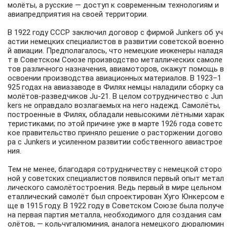
молёты, а русские — доступ к современным технологиям и
авиапредприятия на своей территории.
В 1922 году СССР заключил договор с фирмой Junkers об уч
астии немецких специалистов в развитии советской военно
й авиации. Предполагалось, что немецкие инженеры наладя
т в Советском Союзе производство металлических самоле
тов различного назначения, авиамоторов, окажут помощь в
освоении производства авиационных материалов. В 1923–1
925 годах на авиазаводе в Филях немцы наладили сборку са
молётов-разведчиков
Ju-21
. В целом сотрудничество с Jun
kers не оправдало возлагаемых на него надежд. Самолёты,
построенные в Филях, обладали невысокими лётными харак
теристиками; по этой причине уже в марте 1926 года советс
кое правительство приняло решение о расторжении догово
ра с Junkers и усиленном развитии собственного авиастрое
ния.
Тем не менее, благодаря сотрудничеству с немецкой сторо
ной у советских специалистов появился первый опыт метал
лического самолётостроения. Ведь первый в мире цельном
еталлический самолёт был спроектирован Хуго Юнкерсом е
ще в 1915 году. В 1922 году в Советском Союзе была получе
на первая партия металла, необходимого для создания сам
олётов, — кольчугалюминия, аналога немецкого дюралюмин