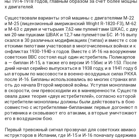
ны 1914-1918 годов, главным образом за счёт более мощны
х двигателей.
Существовали варианты этой машины с двигателями М-22
и М-25 (лицензионный американский Wright R-1820-F3), М-62
и M-63 с двумя и четырьмя 7,62-мм пулемётами ШКАС, с дву
мя 20-мм пушками ШВАК и 12,7-мм пулемётом БС. И-16 выпу
скался в 30 различных модификациях (типах) и вместе с сов
етскими пилотами участвовал в многочисленных войнах и к
онфликтах 1930-1940-х годов. Вместе с И-16 на вооружении
советских ВВС состоял ещё один истребитель Поликарпов
а — биплан И-15, а также его версии И-15бис и И-153. После
дний начал серийно выпускаться в 1938 году, и в 1941 году б
ыл вторым по массовости в военно-воздушных силах РККА
после И-16. Бипланы использовались во многих странах впл
оть до начала Второй мировой войны. Уступая монопланам
в скорости, они превосходили их в маневренности. Существ
овала даже теория «двух истребителей», согласно которой
истребители-монопланы должны были действовать в бою
совместно с истребителями-бипланами: первые догоняют п
ротивника и сковывают его атаками, а вторые уничтожают
его в воздушном бою.
Первый тревожный сигнал прозвучал для советских авиако
нструкторов в Испании, где И-15 и И-16 поначалу одержива