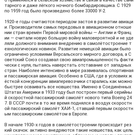
о применялся в сельском хозяйстве и связи в качестве сани
тарного и даже лёгкого ночного бомбардировщика. С 1929
по 1959 год было произведено более 33000 У-2.
1920-е годы считаются периодом застоя в развитии авиаци
и. Производители самых передовых в авиационном отноше
нии стран времён Первой мировой войны — Англии и Франц
ии — считали новую большую войну маловероятной и не уде
ляли должного внимания внедрению в самолётостроение т
ехнологических новинок. Развитие немецкой авиации было
ограничено условиями Версальского мирного договора, а С
оветский Союз создавал свою авиапромышленность факти
чески с нуля, пытаясь наверстать отставание от западных
стран. Наиболее интенсивно в мире развивалась спортивная
и пассажирская авиация. Особенно в США, где в условиях ж
ёсткой конкуренции авиаперевозчики старались как можно
быстрее осваивать все новшества. Именно в Соединённых
Штатах Америки в 1933 году был построен первый серийны
й скоростной пассажирский самолёт нового типа Boeing 24
7. В СССР почти в то же время поднялся в воздух скоростн
ой пассажирский самолёт ХАИ-1, ставший первым скоростн
ым пассажирским самолётом в Европе.
В начале 1930-х годов в самолётостроении происходит рез
кий скачок: активно внедряются такие новшества, как цель