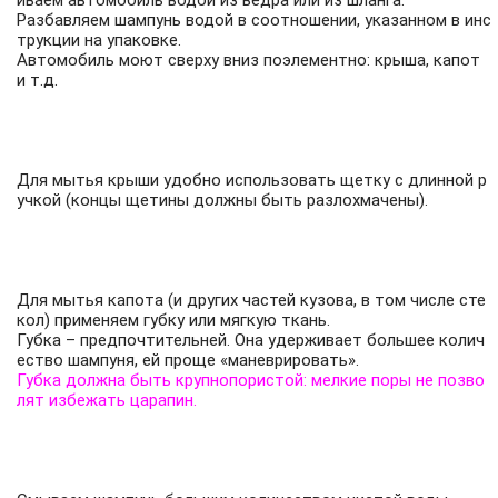
иваем автомобиль водой из ведра или из шланга.
Разбавляем шампунь водой в соотношении, указанном в инс
трукции на упаковке.
Автомобиль моют сверху вниз поэлементно: крыша, капот
и т.д.
Для мытья крыши удобно использовать щетку с длинной р
учкой (концы щетины должны быть разлохмачены).
Для мытья капота (и других частей кузова, в том числе сте
кол) применяем губку или мягкую ткань.
Губка – предпочтительней. Она удерживает большее колич
ество шампуня, ей проще «маневрировать».
Губка должна быть крупнопористой: мелкие поры не позво
лят избежать царапин.