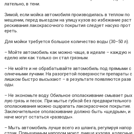
лательно, в тени.
Зимой, если мойка автомобиля производилась в теплом по
мещении, перед выездом на улицу кузов во избежание раст
рескивания лакокрасочного покрытия следует насухо прот
ереть.
Для мойки требуется большое количество воды (30–50 л).
– Мойте автомобиль как можно чаще, в идеале – каждую н
еделю или как только он стал грязным.
– Не мойте и не обрабатывайте автомобиль под прямыми с
олнечными лучами. На разогретой поверхности препараты с
лишком быстро высыхают – в результате появляются разв
оды.
– Не экономьте воду. Обильное ополаскивание смывает рых
лую грязь и песок. При мытье губкой без предварительного
ополаскивания можно оцарапать лакокрасочное покрытие.
Заключительное ополаскивание должно быть «щедрым», и
наче могут остаться «разводы».
– Мыть автомобиль лучше всего из шланга, регулируя напор
струи. Повышенным напором моют днище кузова, колесные