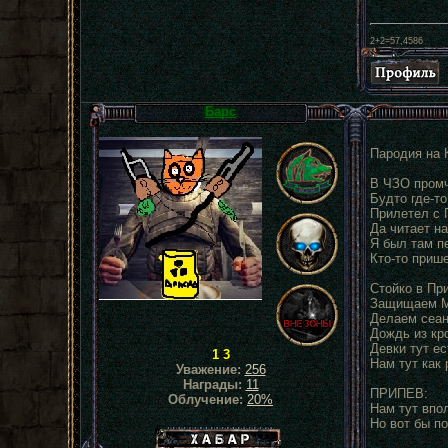
2+2=57,4586
Барс
Пародия на 
В ЧЗО промч
Будто где-т
Прилетел с 
Да читает на
Я был там п
Кто-то приш
Стойко в Пр
Защищаем М
Делаем сеан
Дождь из кр
Девки тут ес
1 3
Нам тут как 
Уважение:
256
Награды:
11
ПРИПЕВ:
Облучение:
20%
Нам тут впо
Но вот бы п
Хабар сталкера