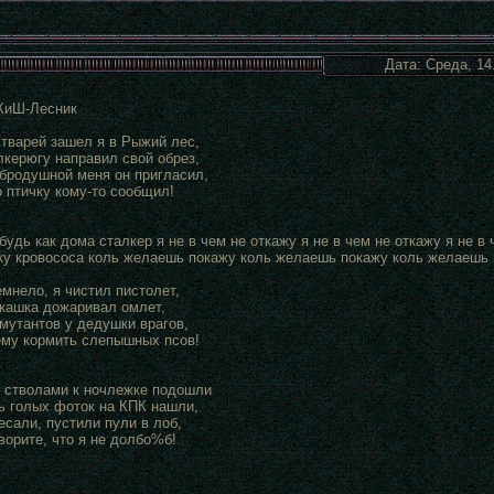
Дата: Среда, 14
КиШ-Лесник
 тварей зашел я в Рыжий лес,
лкерюгу направил свой обрез,
бродушной меня он пригласил,
о птичку кому-то сообщил!
будь как дома сталкер я не в чем не откажу я не в чем не откажу я не в 
ку кровососа коль желаешь покажу коль желаешь покажу коль желаешь 
мнело, я чистил пистолет,
икашка дожаривал омлет,
 мутантов у дедушки врагов,
ему кормить слепышных псов!
 стволами к ночлежке подошли
ь голых фоток на КПК нашли,
есали, пустили пули в лоб,
ворите, что я не долбо%б!