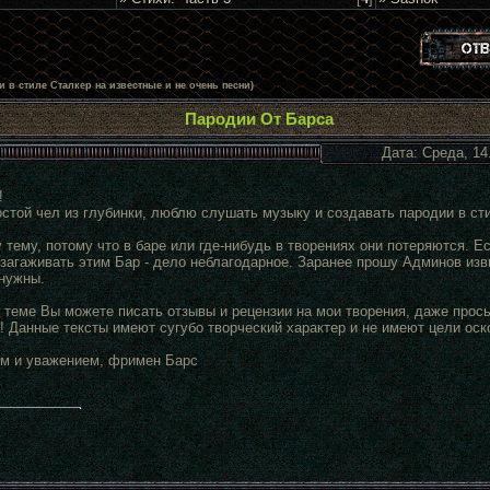
 в стиле Сталкер на известные и не очень песни)
Пародии От Барса
Дата: Среда, 14
!
ростой чел из глубинки, люблю слушать музыку и создавать пародии в с
у тему, потому что в баре или где-нибудь в творениях они потеряются. 
загаживать этим Бар - дело неблагодарное. Заранее прошу Админов изв
нужны.
 теме Вы можете писать отзывы и рецензии на мои творения, даже прось
Данные тексты имеют сугубо творческий характер и не имеют цели оско
м и уважением, фримен Барс