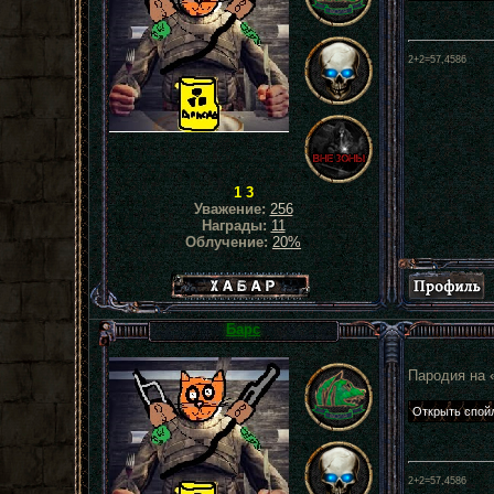
2+2=57,4586
1 3
Уважение:
256
Награды:
11
Облучение:
20%
Хабар сталкера
Барс
Пародия на 
2+2=57,4586