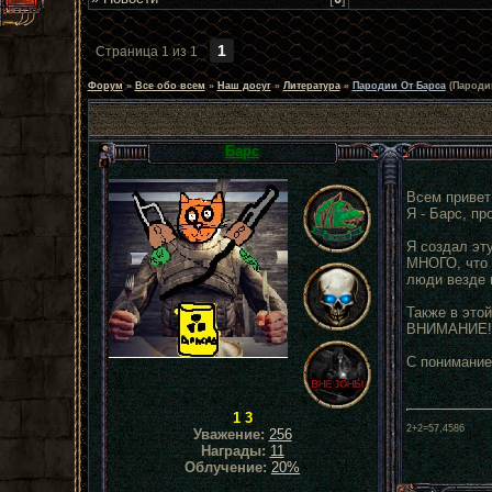
1
Страница
1
из
1
Форум
»
Все обо всем
»
Наш досуг
»
Литература
»
Пародии От Барса
(Пародии
Барс
Всем привет
Я - Барс, п
Я создал эт
МНОГО, что 
люди везде 
Также в этой
ВНИМАНИЕ!! 
С понимание
1 3
2+2=57,4586
Уважение:
256
Награды:
11
Облучение:
20%