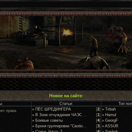
Новое на сайте:
ы:
Статьи:
Топ по
» ПЁС ШРЕДИНГЕРА
[
2
]
» Tirbah
еет права
» В Зоне отчуждения ЧАЭС задержан очередной сталкер
[
1
]
» Hamul
» Боевые советы
[
4
]
» GeorgF
» Броня группировки "Свобода"
[
3
]
» ASSUR
» Стихи. Часть 3
[
4
]
» Sashok