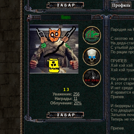
Хабар сталкера
Барс
Пародия на 
С охотою на
На деда-ста
С улыбой до
По рации пр
ПРИПЕВ:
Хэй хэй хэй 
Хэй хэй туш
На улице сте
А этот стар
И нет среди
1 3
И нравится 
Уважение:
256
Припев.
Награды:
11
Облучение:
20%
И бюрреры с
Сто двадцат
Хабар сталкера
Затылок поч
Теперь не го
Припев.