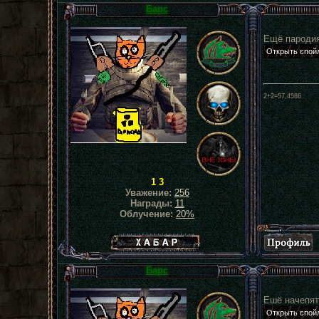
Барс
Ещё пародия
2+2=57,4586
1 3
Уважение:
256
Награды:
11
Облучение:
20%
Хабар сталкера
Барс
Ешё начепят