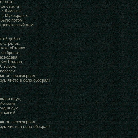
е летят,
ухе свистят
, и Лиманск
 в Мухосранск.
 было потом,
 насиженный дом!
стой дебил
ю Стрелок,
шкою «Галил»
 он брелок.
аснодара
 без Радара,
С навел,
перевел.
аг он перевзорвал
зум чисто в соло обосрал!
ался слух,
Монолит
годня дух.
я кипит!
аг он перевзорвал
зум чисто в соло обосрал!