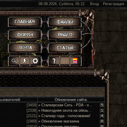
08.08.2026, Суббота, 05:12
Вход
Регистрация
.
.
.
.
.
.
.
.
.
.
.
льзователей:
Обновления сайта:
[3458]
» Сталкерская Сеть - PDA - обсуждение и предложения
[
5
]
[2338]
» Новогодняя охота на обезьян 2016!
[
1
]
[2121]
» Сталкер года - голосование!
[
4
]
[1989]
» Обновление магазина
[
0
]
[1914]
» Отключение рекламы
[
0
]