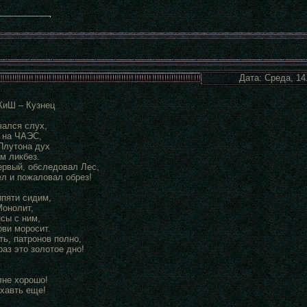
Дата: Среда, 14
КиШ – Кузнец
ался слух,
о на ЧАЭС,
Плутона дух
м ликбез.
ервый, обследовал Лес,
ел и пожаловал обрез!
ипяти сидим,
онолит,
сы с ним,
ови моросит.
ть, патронов полно,
раз это золотое дно!
лне хорошо!
охавть еще!