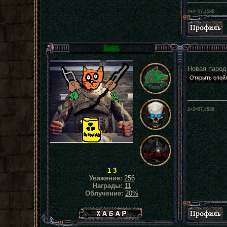
2+2=57,4586
Барс
Новая парод
2+2=57,4586
1 3
Уважение:
256
Награды:
11
Облучение:
20%
Хабар сталкера