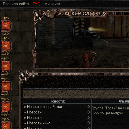
Правила сайта
FAQ
Мини-чат
Новости:
Файл
» Новости разработки
[
0
]
Группа "Гости" не им
» Новости
[
0
]
просмотра модуля
» Новости
[
0
]
» Новости кино
[
0
]
» Новости
[
0
]