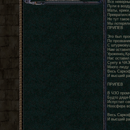
Все неверны
Пули в возд
Маты, крики
Превратился
Но тут такое
Мы потеряли
ПРИПЕВ
Это был про
По прозвани
С штурмову
Нам оставил
Уроженец Кр
Нас оставил
Суету в ЧАЭ
Много люду 
Весь Саркоф
И высший ра
ПРИПЕВ
В ЧЗО промч
Будто дядя-
Испустил се
Ноосфера вс
Весь Саркоф
И высший ра