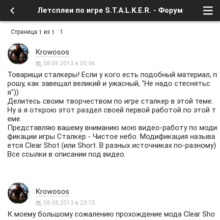
Летсплеи по игре S.T.A.L.K.E.R. - Форум
Страница
из
1
1
1
Krowosos
08.08.2013 в 00:06
Товарищи сталкеры! Если у кого есть подобный материал, п
рошу, как завещал великий и ужасный, "Не надо стеснятьс
я"))
Делитесь своим творчеством по игре сталкер в этой теме.
Ну а я открою этот раздел своей первой работой по этой т
еме.
Представляю вашему вниманию мою видео-работу по моди
фикации игры Сталкер - Чистое небо. Модификация называ
ется Clear Shot (или Short. В разных источниках по-разному)
Все ссылки в описании под видео.
Krowosos
08.08.2013 в 23:15
К моему большому сожалению прохождение мода Clear Sho