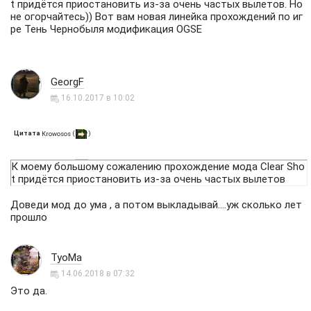
t придётся приостановить из-за очень частых вылетов. Но
не огорчайтесь)) Вот вам новая линейка прохождений по иг
ре Тень Чернобыля модификация OGSE
GeorgF
16.10.2017 в 10:02
Цитата
(
)
Krowosos
К моему большому сожалению прохождение мода Clear Sho
t придётся приостановить из-за очень частых вылетов
Доведи мод до ума , а потом выкладывай....уж сколько лет
прошло
TyoMa
14.06.2018 в 07:32
Это да.