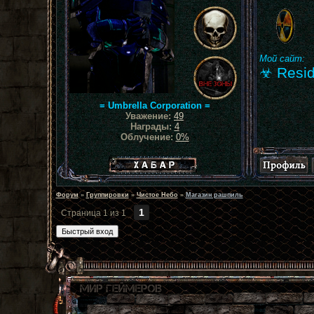
Мой сайт:
☣ Resid
= Umbrella Corporation =
Уважение:
49
Награды:
4
Облучение:
0%
Хабар сталкера
Форум
»
Группировки
»
Чистое Небо
»
Магазин рашпиль
1
Страница
1
из
1