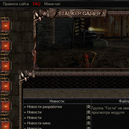
Правила сайта
FAQ
Мини-чат
Новости:
Файл
» Новости разработки
[
0
]
Группа "Гости" не им
» Новости
[
0
]
просмотра модуля
» Новости
[
0
]
» Новости кино
[
0
]
» Новости
[
0
]