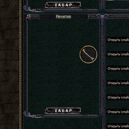
Хабар сталкера
Нечитер
Хабар сталкера