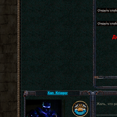
Д
Xan_Kriegor
Жаль, что р