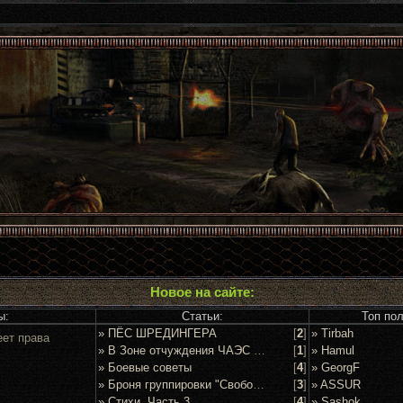
Новое на сайте:
ы:
Статьи:
Топ по
» ПЁС ШРЕДИНГЕРА
[
2
]
» Tirbah
еет права
» В Зоне отчуждения ЧАЭС задержан очередной сталкер
[
1
]
» Hamul
» Боевые советы
[
4
]
» GeorgF
» Броня группировки "Свобода"
[
3
]
» ASSUR
» Стихи. Часть 3
[
4
]
» Sashok