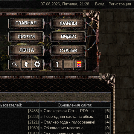
07.08.2026, Пятница, 21:28
Вход
Регистрация
.
.
.
.
.
.
.
.
.
.
.
льзователей:
Обновления сайта:
[3458]
» Сталкерская Сеть - PDA - обсуждение и предложения
[
5
]
[2338]
» Новогодняя охота на обезьян 2016!
[
1
]
[2121]
» Сталкер года - голосование!
[
4
]
[1989]
» Обновление магазина
[
0
]
[1914]
» Отключение рекламы
[
0
]