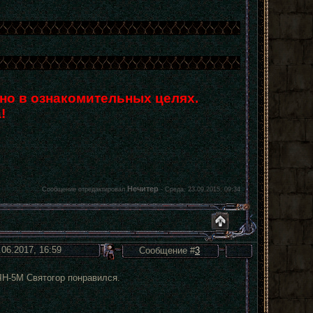
но в ознакомительных целях.
!
Нечитер
Сообщение отредактировал
-
Среда, 23.09.2015, 09:34
.06.2017, 16:59
Сообщение #
3
ЧН-5М Святогор понравился.