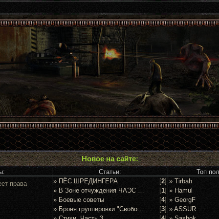
Новое на сайте:
ы:
Статьи:
Топ по
» ПЁС ШРЕДИНГЕРА
[
2
]
» Tirbah
еет права
» В Зоне отчуждения ЧАЭС задержан очередной сталкер
[
1
]
» Hamul
» Боевые советы
[
4
]
» GeorgF
» Броня группировки "Свобода"
[
3
]
» ASSUR
» Стихи. Часть 3
[
4
]
» Sashok