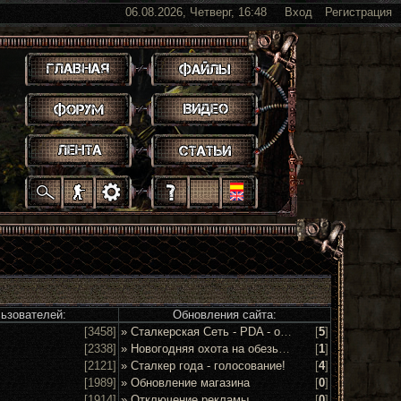
06.08.2026, Четверг, 16:48
Вход
Регистрация
.
.
.
.
.
.
.
.
.
.
.
льзователей:
Обновления сайта:
[3458]
» Сталкерская Сеть - PDA - обсуждение и предложения
[
5
]
[2338]
» Новогодняя охота на обезьян 2016!
[
1
]
[2121]
» Сталкер года - голосование!
[
4
]
[1989]
» Обновление магазина
[
0
]
[1914]
» Отключение рекламы
[
0
]