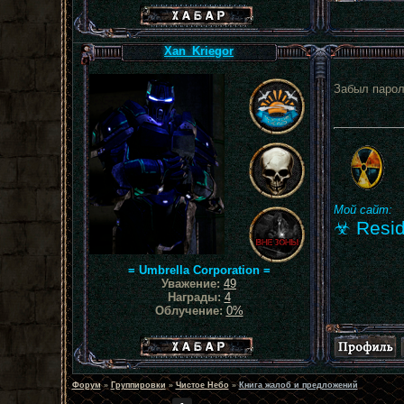
Хабар сталкера
Xan_Kriegor
Забыл пароль
Мой сайт:
☣ Resid
= Umbrella Corporation =
Уважение:
49
Награды:
4
Облучение:
0%
Хабар сталкера
Форум
»
Группировки
»
Чистое Небо
»
Книга жалоб и предложений