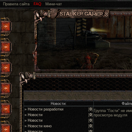
Правила сайта
FAQ
Мини-чат
Новости:
Файл
» Новости разработки
[
0
]
Группа "Гости" не им
» Новости
[
0
]
просмотра модуля
» Новости
[
0
]
» Новости кино
[
0
]
» Новости
[
0
]