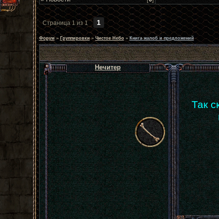
1
Страница
1
из
1
Форум
»
Группировки
»
Чистое Небо
»
Книга жалоб и предложений
Нечитер
Так с