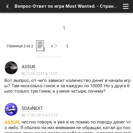
Вопрос-Ответ по игре Most Wanted. - Страница 2 - Форум
1
«
Страница
из
2
2
2
ASSUR
16.06.2013 в 14:07
Вот выпрос, от чего зависит количество денег в начале игр
ы? Там несколько гонок и за каждую по 10000. Но у друга б
ыло только три гонки, а у меня четыре, почему?
SDAxNEXT
17.06.2013 в 23:33
, честно говоря, я уже и не помню по поводу денег чт
ASSUR
о либо. Я обычно на них внимания не обращал, катал до пос