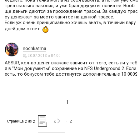
леднего, пока тачка могла из себя выжить, а потом уже смо
трел сколько накопил, и уже брал другую и тюнил её. Вооб
ще деньги даются за прохождения трассы. За каждую трас
су денежка+ за место занятое на данной трассе.
Если уж очень принципиально хочешь знать, в течении пару
дней дам ответ.
nochkatma
28.07.2013 в 04:00
ASSUR, кол-во денег вначале зависит от того, есть ли у теб
я в "Мои документы" сохранение из NFS Underground 2. Если
есть, то бонусом тебе достанутся дополнительные 10 000$
1
«
Страница
из
2
2
2