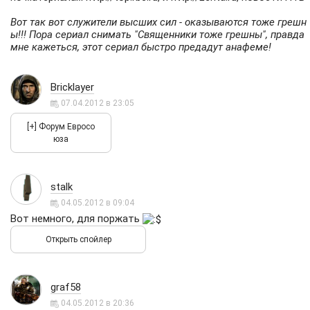
Вот так вот служители высших сил - оказываются тоже грешн
ы!!! Пора сериал снимать "Священники тоже грешны", правда
мне кажеться, этот сериал быстро предадут анафеме!
Bricklayer
07.04.2012 в 23:05
stalk
04.05.2012 в 09:04
Вот немного, для поржать
graf58
04.05.2012 в 20:36