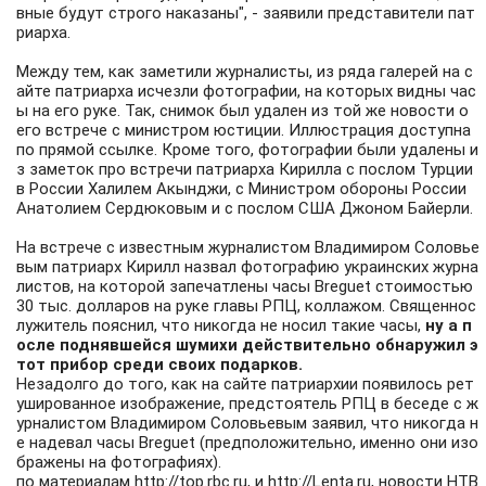
вные будут строго наказаны", - заявили представители пат
риарха.
Между тем, как заметили журналисты, из ряда галерей на с
айте патриарха исчезли фотографии, на которых видны час
ы на его руке. Так, снимок был удален из той же новости о
его встрече с министром юстиции. Иллюстрация доступна
по прямой ссылке
. Кроме того, фотографии были удалены и
з заметок про встречи патриарха Кирилла с послом Турции
в России Халилем Акынджи, с Министром обороны России
Анатолием Сердюковым и с послом США Джоном Байерли.
На встрече с известным журналистом Владимиром Соловье
вым патриарх Кирилл назвал фотографию украинских журна
листов, на которой запечатлены часы Breguet стоимостью
30 тыс. долларов на руке главы РПЦ, коллажом. Священнос
лужитель пояснил, что никогда не носил такие часы,
ну а п
осле поднявшейся шумихи действительно обнаружил э
тот прибор среди своих подарков.
Незадолго до того, как на сайте патриархии появилось рет
ушированное изображение, предстоятель РПЦ в беседе с ж
урналистом Владимиром Соловьевым заявил, что никогда н
е надевал часы Breguet (предположительно, именно они изо
бражены на фотографиях).
по материалам
http://top.rbc.ru,
и
http://Lenta.ru,
новости НТВ