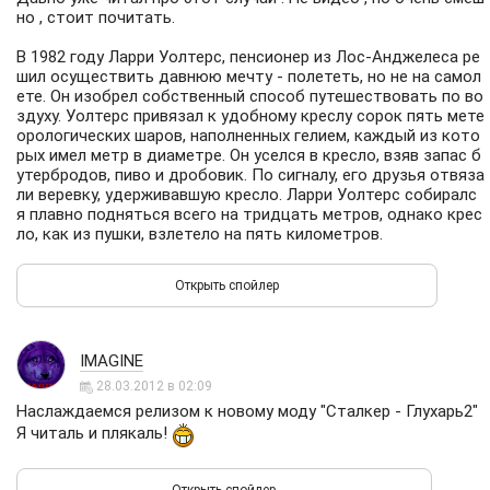
но , стоит почитать.
В 1982 году Ларри Уолтерс, пенсионер из Лос-Анджелеса ре
шил осуществить давнюю мечту - полететь, но не на самол
ете. Он изобрел собственный способ путешествовать по во
здуху. Уолтерс привязал к удобному креслу сорок пять мете
орологических шаров, наполненных гелием, каждый из кото
рых имел метр в диаметре. Он уселся в кресло, взяв запас б
утербродов, пиво и дробовик. По сигналу, его друзья отвяза
ли веревку, удерживавшую кресло. Ларри Уолтерс собиралс
я плавно подняться всего на тридцать метров, однако крес
ло, как из пушки, взлетело на пять километров.
IMAGINE
28.03.2012 в 02:09
Наслаждаемся релизом к новому моду "Сталкер - Глухарь2"
Я читаль и плякаль!