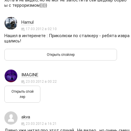
Хоть и не видео, но не мог не запостить сей шедевр борьб
ы с терроризмом)))))
Hamul
17.03.2012 в 02:10
Нашел в интеренете : Приколюхи по сталкеру - ребята извра
щались!
IMAGINE
23.03.2012 в 00:22
akva
23.03.2012 в 16:21
Давно уже читал про этот случай . Не видео , но очень смеш