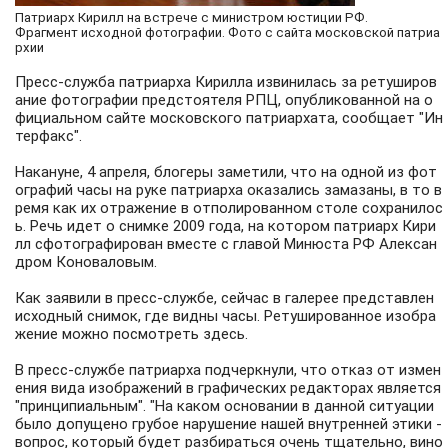
Патриарх Кирилл на встрече с министром юстиции РФ.
Фрагмент исходной фотографии. Фото с сайта московской патриа
рхии
Пресс-служба патриарха Кирилла
извинилась за ретуширов
ание фотографии предстоятеля РПЦ, опубликованной на о
фициальном сайте московского патриархата, сообщает
"Ин
терфакс".
Накануне, 4 апреля, блогеры заметили, что на одной из фот
ографий часы на руке патриарха оказались замазаны, в то в
ремя как их отражение в отполированном столе сохранилос
ь. Речь идет о снимке 2009 года, на котором патриарх Кири
лл сфотографирован вместе с главой Минюста РФ
Алексан
дром Коноваловым.
Как заявили в пресс-службе, сейчас в
галерее
представлен
исходный
снимок, где видны часы. Ретушированное изобра
жение можно посмотреть
здесь
.
В пресс-службе патриарха подчеркнули, что отказ от измен
ения вида изображений в графических редакторах является
"принципиальным". "На каком основании в данной ситуации
было допущено грубое нарушение нашей внутренней этики -
вопрос, который будет разбираться очень тщательно, вино