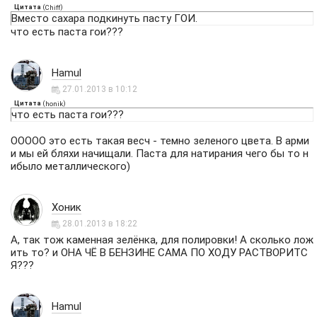
Цитата
(
)
Chiff
Вместо сахара подкинуть пасту ГОИ.
что есть паста гои???
Hamul
27.01.2013 в 10:12
Цитата
(
)
honik
что есть паста гои???
ООООО это есть такая весч - темно зеленого цвета. В арми
и мы ей бляхи начищали. Паста для натирания чего бы то н
ибыло металлического)
Хоник
28.01.2013 в 18:22
А, так тож каменная зелёнка, для полировки! А сколько лож
ить то? и ОНА ЧЁ В БЕНЗИНЕ САМА ПО ХОДУ РАСТВОРИТС
Я???
Hamul