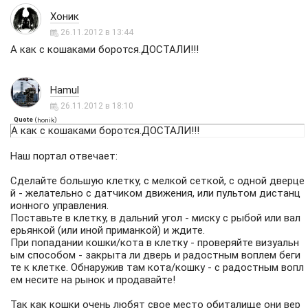
Хоник
26.11.2012 в 13:44
А как с кошаками боротся.ДОСТАЛИ!!!
Hamul
26.11.2012 в 18:10
Quote
(
)
honik
А как с кошаками боротся.ДОСТАЛИ!!!
Наш портал отвечает:
Сделайте большую клетку, с мелкой сеткой, с одной дверце
й - желательно с датчиком движения, или пультом дистанц
ионного управления.
Поставьте в клетку, в дальний угол - миску с рыбой или вал
ерьянкой (или иной приманкой) и ждите.
При попадании кошки/кота в клетку - проверяйте визуальн
ым способом - закрыта ли дверь и радостным воплем беги
те к клетке. Обнаружив там кота/кошку - с радостным вопл
ем несите на рынок и продавайте!
Так как кошки очень любят свое место обиталище они вер