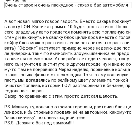
Quote
(
)
Hamul
Очень старое и очень паскудное - сахар в бак автомобиля
А вот новая, мягко говоря гадость. Вместо сахара подкинут
ь пасту ГОИ. Кусочка грамм в 10 будет достаточно. После
сего, владельцу авто придётся поменять всю топливную си
стему, и выкинуть на свалку блок цилиндров вместе с голов
кой(ну блок можно расточить, если останется что растачи
вать). "Эффект" наступает примерно через неделю-две пос
ле диверсии, так-что вычислить злоумышленника не предс
тавляется возможным. У нас работает один человек, так у
него сын учится в институте, в другом городе, ну и видно ко
му-то там не понравился. Через неделю, поршневые кольца
стали тоньше фольги от шоколадки. То что ему подкинули
пасту, мы догадались по зелёному цвету элемента тонкой
очистки топлива, который ГОИ, растворённая в бензине, пр
еодолевает на раз.
Сахар, по сравнению с этим, просто детская шалость.
P.S. Машину ту, конечно отремонтировали, расточив блок ци
линдров, и быстренько продали её на авторынке, какому-то
"счастливчику", по очень сходной цене.
P.S.S. Держите бак под замком!!!!