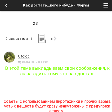
Как достать...кого нибудь - Форум
2
3
»
Страница
из
1
1
3
Ufolog
04.04.2012 в 11:06
В этой теме выкладываем свои соображения, к
ак нагадить тому кто вас достал.
Советы с использованием пиротехники и прочих взрыв
чатых веществ будут сразу изничтожены с предупреж
дением...