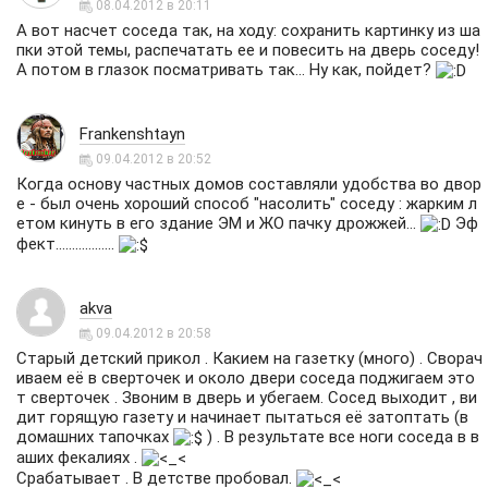
08.04.2012 в 20:11
А вот насчет соседа так, на ходу: сохранить картинку из ша
пки этой темы, распечатать ее и повесить на дверь соседу!
А потом в глазок посматривать так... Ну как, пойдет?
Frankenshtayn
09.04.2012 в 20:52
Когда основу частных домов составляли удобства во двор
е - был очень хороший способ "насолить" соседу : жарким л
етом кинуть в его здание ЭМ и ЖО пачку дрожжей...
Эф
фект..................
akva
09.04.2012 в 20:58
Старый детский прикол . Какием на газетку (много) . Сворач
иваем её в сверточек и около двери соседа поджигаем это
т сверточек . Звоним в дверь и убегаем. Сосед выходит , ви
дит горящую газету и начинает пытаться её затоптать (в
домашних тапочках
) . В результате все ноги соседа в в
аших фекалиях .
Срабатывает . В детстве пробовал.