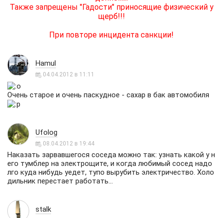
Также запрещены "Гадости" приносящие физический у
щерб!!!
При повторе инцидента санкции!
Hamul
04.04.2012 в 11:11
Очень старое и очень паскудное - сахар в бак автомобиля
Ufolog
08.04.2012 в 19:44
Наказать зарвавшегося соседа можно так: узнать какой у н
его тумблер на электрощите, и когда любимый сосед надо
лго куда нибудь уедет, тупо вырубить электричество. Холо
дильник перестает работать...
stalk