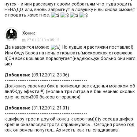
нутся - и или расскажут своим собратьям что туда ходить
НЕНАДО, или, вновь запрыгнут в ловушку и вы снова сможет
е продать животное.
Хоник
27.01.2013 в 05:12
Да наварится можно
Но лудше я растяжки поставлю!)
Или буду Барса на ночь открывать(московская сторажева
я)Он всех кошаков пораспугает(надеюсь,уж больно они нагл
ые)
Добавлено
(09.12.2012, 23:36)
---------------------------------------------
Должнику своему,в бак в пописал,и все сиденья молоком об
лил!Жду эфекта!!!) (молака три литра,а в бак незнаю скольк
о,но на свои300 баксов оторвался)
Добавлено
(31.12.2012, 21:01)
---------------------------------------------
к диферу трос и другой конец к воротам))))у соседа дифер
крепче оказался,вотрота опракинулись... Сегодня ровно год
как он рамсы попутал... Ах месть как ты сладкааааа',