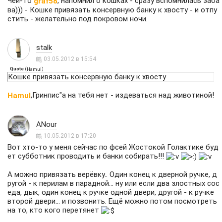
Чёй-то
, напомнил о кошках - сразу вспомнилась заба
graf58
ва))) - Кошке привязать консервную банку к хвосту - и отпу
стить - желательно под покровом ночи.
stalk
03.05.2012 в 15:54
Quote
(
)
Hamul
Кошке привязать консервную банку к хвосту
,Гринпис"а на тебя нет - издеваться над животиной!
Hamul
ANour
10.05.2012 в 17:20
Вот хто-то у меня сейчас по фсей Жостокой Голактике буд
ет субботник проводить и банки собирать!!!
А можно привязать верёвку.. Один конец к дверной ручке, д
ругой - к перилам в парадной... ну или если два злостных сос
еда, дык, один конец к ручке одной двери, другой - к ручке
второй двери... и позвонить. Ещё можно потом посмотреть
на то, кто кого перетянет