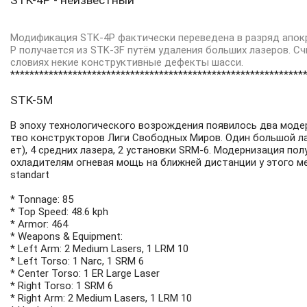
STK-4P - неизвестный
Модификация STK-4P фактически переведена в разряд апокр
P получается из STK-3F путём удаления больших лазеров. С
словиях некие конструктивные дефекты шасси.
*************************************************************
STK-5M
В эпоху технологического возрождения появилось два моде
тво конструкторов Лиги Свободных Миров. Один большой ла
ет), 4 средних лазера, 2 установки SRM-6. Модернизация по
охладителям огневая мощь на ближней дистанции у этого м
standart
* Tonnage: 85
* Top Speed: 48.6 kph
* Armor: 464
* Weapons & Equipment:
* Left Arm: 2 Medium Lasers, 1 LRM 10
* Left Torso: 1 Narc, 1 SRM 6
* Center Torso: 1 ER Large Laser
* Right Torso: 1 SRM 6
* Right Arm: 2 Medium Lasers, 1 LRM 10