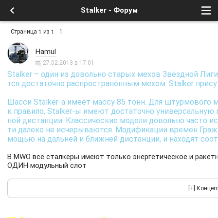
Stalker - Форум
Страница
из
1
1
1
Hamul
27.02.2013 в 17:01
Stalker – один из довольно старых мехов Звёздной Лиги
тся достаточно распространённым мехом. Stalker прис
Шасси Stalker-а имеет массу 85 тонн. Для штурмового 
к правило, Stalker-ы имеют достаточно универсальную
ной дистанции. Классические модели довольно часто ис
ти далеко не исчерываются. Модификации времён Граж
мощью на дальней и ближней дистанции, и находят со
В MWO все сталкеры имеют только энергетическое и ракетн
ОДИН модульный слот