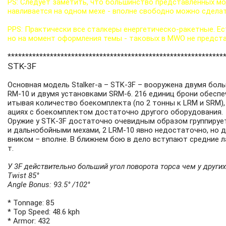
PS: Следует заметить, что большинство представленных мо
навливается на одном мехе - вполне свободно можно сделат
PPS: Практически все сталкеры енергетическо-ракетные. Е
но на момент оформления темы - таковых в MWO не предст
*************************************************************
STK-3F
Основная модель Stalker-а – STK-3F – вооружена двумя бол
RM-10 и двумя установками SRM-6. 216 единиц брони обеспе
итывая количество боекомплекта (по 2 тонны к LRM и SRM),
ациях с боекомплектом достаточно другого оборудования.
Оружие у STK-3F достаточно очевидным образом группирует
и дальнобойными мехами, 2 LRM-10 явно недостаточно, но д
вником – вполне. В ближнем бою в дело вступают средние л
т.
У 3F действительно больший угол поворота торса чем у других
Twist 85°
Angle Bonus: 93.5° /102°
* Tonnage: 85
* Top Speed: 48.6 kph
* Armor: 432