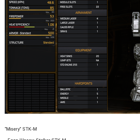
“Misery” STK-M