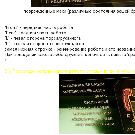
поврежденные мехи (различные состояния вашей б
"Front" - передняя часть робота
"Rear" - задняя часть робота
"L" - левая сторона торса/рука/нога
"R" - правая сторона торса/рука/нога
самая нижняя строчка - ранжирование робота и его названи
При попадании какого либо оружия в конечность вашего/вр
т...
5-е Повреждение вражеского робота (правый верхний угол э