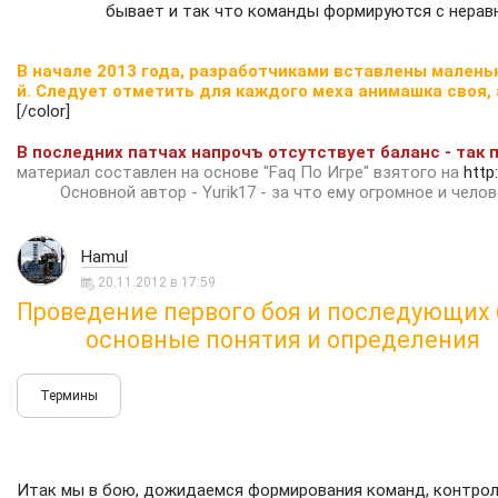
бывает и так что команды формируются с неравн
В начале 2013 года, разработчиками вставлены малень
й. Следует отметить для каждого меха анимашка своя
[/color]
В последних патчах напрочъ отсутствует баланс - так 
материал составлен на основе "Faq По Игре" взятого на
htt
Основной автор - Yurik17 - за что ему огромное и чело
Hamul
20.11.2012 в 17:59
Проведение первого боя и последующих 
основные понятия и определения
Итак мы в бою, дожидаемся формирования команд, контрольн