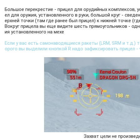
Большое перекрестие - прицел для орудийных комплексов, у
ел для оружия, установленного в руки, большой круг - сведе
ерхней точки (там где ранее был прицел) к нижней точке (гд
Вокруг прицела вы еще видите шесть прямоугольников - одн
ия установленного на мехе
Если у вас есть самонаводящиеся ракеты (LRM, SRM и т.д.) т
орого вы выделили кнопкой R надо зафиксировать прицел - 
Захват цели не произвед