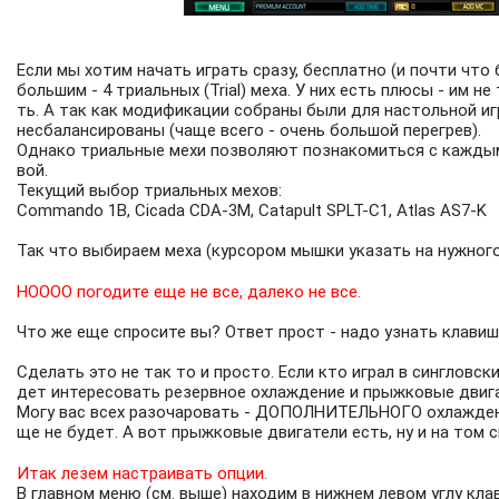
Если мы хотим начать играть сразу, бесплатно (и почти что 
большим - 4 триальных (Trial) меха. У них есть плюсы - им н
ть. А так как модификации собраны были для настольной иг
несбалансированы (чаще всего - очень большой перегрев).
Однако триальные мехи позволяют познакомиться с каждым и
вой.
Текущий выбор триальных мехов:
Commando 1B, Cicada CDA-3M, Catapult SPLT-C1, Atlas AS7-K
Так что выбираем меха (курсором мышки указать на нужного 
НОООО погодите еще не все, далеко не все.
Что же еще спросите вы? Ответ прост - надо узнать клавиши
Сделать это не так то и просто. Если кто играл в сингловск
дет интересовать резервное охлаждение и прыжковые двига
Могу вас всех разочаровать - ДОПОЛНИТЕЛЬНОГО охлаждения
ще не будет. А вот прыжковые двигатели есть, ну и на том с
Итак лезем настраивать опции.
В главном меню (см. выше) находим в нижнем левом углу клави