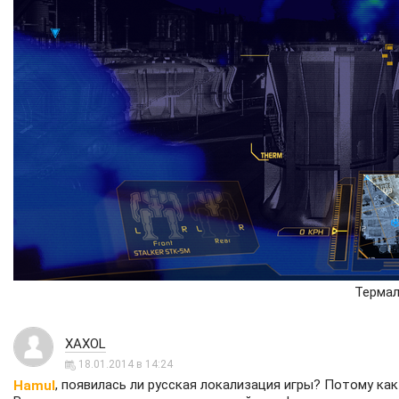
Терма
XAXOL
18.01.2014 в 14:24
, появилась ли русская локализация игры? Потому ка
Hamul