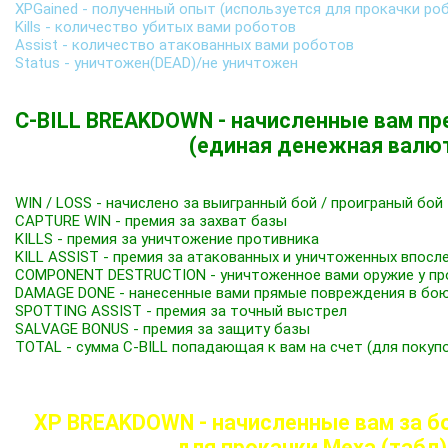
XPGained - полученный опыт (используется для прокачки ро
Kills - количество убитых вами роботов
Assist - количество атакованных вами роботов
Status - уничтожен(DEAD)/не уничтожен
C-BILL BREAKDOWN - начисленные вам пр
(единая денежная валю
WIN / LOSS - начислено за выигранный бой / проиграный бой
CAPTURE WIN - премия за захват базы
KILLS - премия за уничтожение противника
KILL ASSIST - премия за атакованных и уничтоженных впос
COMPONENT DESTRUCTION - уничтоженное вами оружие у пр
DAMAGE DONE - нанесенные вами прямые повреждения в бою
SPOTTING ASSIST - премия за точный выстрел
SALVAGE BONUS - премия за защиту базы
TOTAL - сумма C-BILL попадающая к вам на счет (для покуп
XP BREAKDOWN - начисленные вам за б
для прокачки Меха (табл)