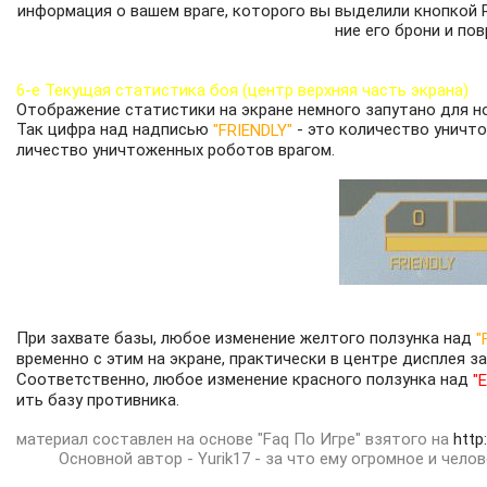
информация о вашем враге, которого вы выделили кнопкой R
ние его брони и по
6-е Текущая статистика боя (центр верхняя часть экрана)
Отображение статистики на экране немного запутано для н
Так цифра над надписью
- это количество уничт
"FRIENDLY"
личество уничтоженных роботов врагом.
При захвате базы, любое изменение желтого ползунка над
"
временно с этим на экране, практически в центре дисплея з
Соответственно, любое изменение красного ползунка над
"
ить базу противника.
материал составлен на основе "Faq По Игре" взятого на
htt
Основной автор - Yurik17 - за что ему огромное и чело