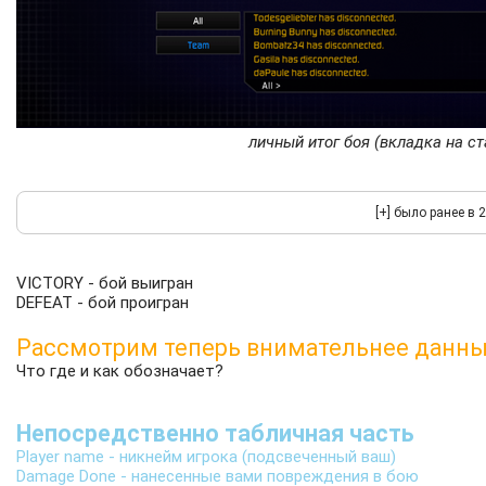
личный итог боя (вкладка на с
VICTORY - бой выигран
DEFEAT - бой проигран
Рассмотрим теперь внимательнее данн
Что где и как обозначает?
Непосредственно табличная часть
Player name - никнейм игрока (подсвеченный ваш)
Damage Done - нанесенные вами повреждения в бою