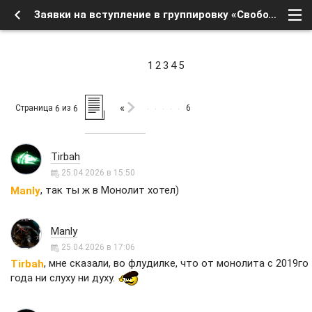
Заявки на вступление в группировку «Свобода» - Страница 6 - Форум
1
2
3
4
5
«
Страница
из
6
6
6
Tirbah
25.04.2026 в 15:50
, так ты ж в Монолит хотел)
Manly
Manly
25.04.2026 в 17:06
, мне сказали, во флудилке, что от монолита с 2019го
Tirbah
года ни слуху ни духу.