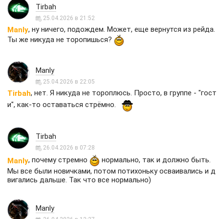
Tirbah
25.04.2026 в 21:52
, ну ничего, подождем. Может, еще вернутся из рейда.
Manly
Ты же никуда не торопишься?
Manly
25.04.2026 в 22:05
, нет. Я никуда не тороплюсь. Просто, в группе - "гост
Tirbah
и", как-то оставаться стрёмно.
Tirbah
26.04.2026 в 07:28
, почему стремно
нормально, так и должно быть.
Manly
Мы все были новичками, потом потихоньку осваивались и д
вигались дальше. Так что все нормально)
Manly