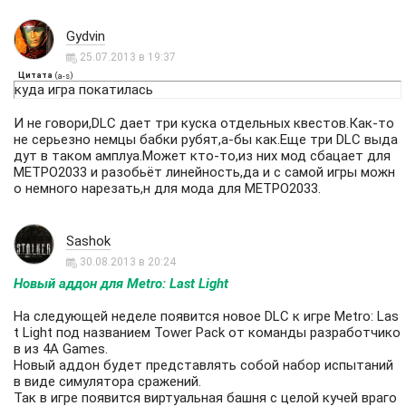
Gydvin
25.07.2013 в 19:37
Цитата
(
)
a-s
куда игра покатилась
И не говори,DLC дает три куска отдельных квестов.Как-то
не серьезно немцы бабки рубят,а-бы как.Еще три DLC выда
дут в таком амплуа.Может кто-то,из них мод сбацает для
МЕТРО2033 и разобьёт линейность,да и с самой игры можн
о немного нарезать,н для мода для МЕТРО2033.
Sashok
30.08.2013 в 20:24
Новый аддон для Metro: Last Light
На следующей неделе появится новое DLC к игре Metro: Las
t Light под названием Tower Pack от команды разработчико
в из 4A Games.
Новый аддон будет представлять собой набор испытаний
в виде симулятора сражений.
Так в игре появится виртуальная башня с целой кучей враго