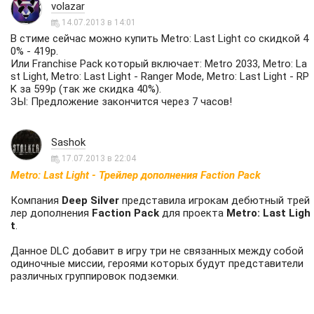
volazar
14.07.2013 в 14:01
В стиме сейчас можно купить
Metro: Last Light
со скидкой 4
0% - 419р.
Или
Franchise Pack
который включает: Metro 2033, Metro: La
st Light, Metro: Last Light - Ranger Mode, Metro: Last Light - RP
K за 599р (так же скидка 40%).
ЗЫ: Предложение закончится через 7 часов!
Sashok
17.07.2013 в 22:04
Metro: Last Light - Трейлер дополнения Faction Pack
Компания
Deep Silver
представила игрокам дебютный трей
лер дополнения
Faction Pack
для проекта
Metro: Last Ligh
t
.
Данное DLC добавит в игру три не связанных между собой
одиночные миссии, героями которых будут представители
различных группировок подземки.