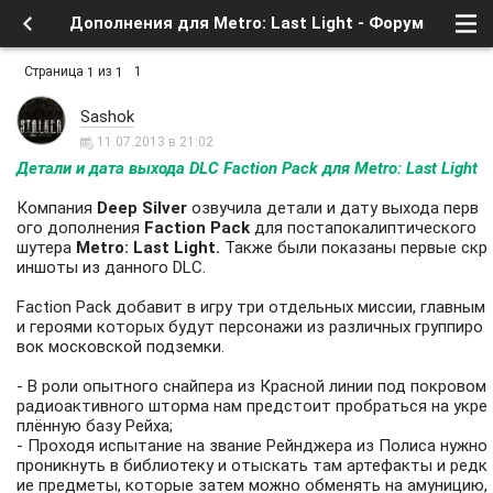
Дополнения для Metro: Last Light - Форум
Страница
из
1
1
1
Sashok
11.07.2013 в 21:02
Детали и дата выхода DLC Faction Pack для Metro: Last Light
Компания
Deep Silver
озвучила детали и дату выхода перв
ого дополнения
Faction Pack
для постапокалиптического
шутера
Metro: Last Light.
Также были показаны первые скр
иншоты из данного DLC.
Faction Pack добавит в игру три отдельных миссии, главным
и героями которых будут персонажи из различных группиро
вок московской подземки.
- В роли опытного снайпера из Красной линии под покровом
радиоактивного шторма нам предстоит пробраться на укре
плённую базу Рейха;
- Проходя испытание на звание Рейнджера из Полиса нужно
проникнуть в библиотеку и отыскать там артефакты и редк
ие предметы, которые затем можно обменять на амуницию,