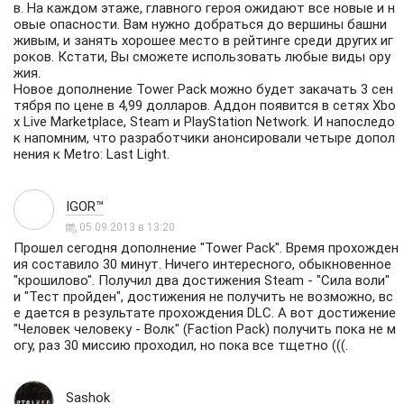
в. На каждом этаже, главного героя ожидают все новые и н
овые опасности. Вам нужно добраться до вершины башни
живым, и занять хорошее место в рейтинге среди других иг
роков. Кстати, Вы сможете использовать любые виды ору
жия.
Новое дополнение Tower Pack можно будет закачать 3 сен
тября по цене в 4,99 долларов. Аддон появится в сетях Xbo
x Live Marketplace, Steam и PlayStation Network. И напоследо
к напомним, что разработчики анонсировали четыре допол
нения к Metro: Last Light.
IGOR™
05.09.2013 в 13:20
Прошел сегодня дополнение "Tower Pack". Время прохожден
ия составило 30 минут. Ничего интересного, обыкновенное
"крошилово". Получил два достижения Steam - "Сила воли"
и "Тест пройден", достижения не получить не возможно, вс
е дается в результате прохождения DLC. А вот достижение
"Человек человеку - Волк" (Faction Pack) получить пока не м
огу, раз 30 миссию проходил, но пока все тщетно (((.
Sashok