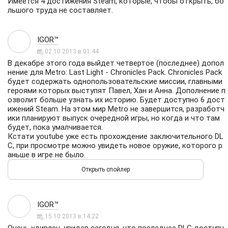
Имеется 4 достижения Steam, которые, чтобы открыть, бо
льшого труда не составляет.
IGOR™
02.10.2013 в 01:44
В декабре этого года выйдет четвертое (последнее) допол
нение для Metro: Last Light - Chronicles Pack. Chronicles Pack
будет содержать однопользовательские миссии, главными
героями которых выступят Павел, Хан и Анна. Дополнение п
озволит больше узнать их историю. Будет доступно 6 дост
ижений Steam. На этом мир Metro не завершится, разработч
ики планируют выпуск очередной игры, но когда и что там
будет, пока умалчивается.
Кстати youtube уже есть прохождение заключительного DL
C, при просмотре можно увидеть новое оружие, которого р
аньше в игре не было.
IGOR™
15.10.2013 в 14:22