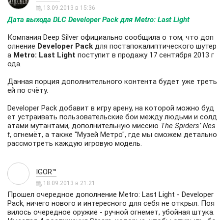
13.09.2013 в 15:36
Дата выхода DLC Developer Pack для Metro: Last Light
Компания Deep Silver официально сообщила о том, что доп
олнение
Developer Pack
для постапокалиптического шутер
а
Metro: Last Light
поступит в продажу 17 сентября 2013 г
ода.
Данная порция дополнительного контента будет уже треть
ей по счёту.
Developer Pack добавит в игру арену, на которой можно буд
ет устраивать пользовательские бои между людьми и солд
атами мутантами, дополнительную миссию
The Spiders’ Nes
t
, огнемёт, а также "Музей Метро", где мы сможем детально
рассмотреть каждую игровую модель.
IGOR™
18.09.2013 в 21:21
Прошел очередное дополнение Metro: Last Light - Developer
Pack, ничего нового и интересного для себя не открыл. Поя
вилось очередное оружие - ручной огнемет, убойная штука.