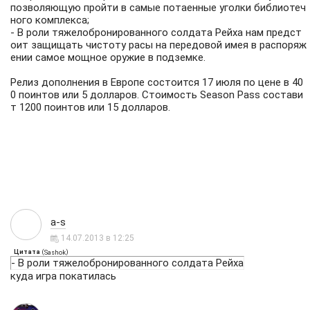
позволяющую пройти в самые потаенные уголки библиотеч
ного комплекса;
- В роли тяжелобронированного солдата Рейха нам предст
оит защищать чистоту расы на передовой имея в распоряж
ении самое мощное оружие в подземке.
Релиз дополнения в Европе состоится 17 июля по цене в 40
0 поинтов или 5 долларов. Стоимость Season Pass состави
т 1200 поинтов или 15 долларов.
a-s
14.07.2013 в 12:25
Цитата
(
)
Sashok
- В роли тяжелобронированного солдата Рейха
куда игра покатилась