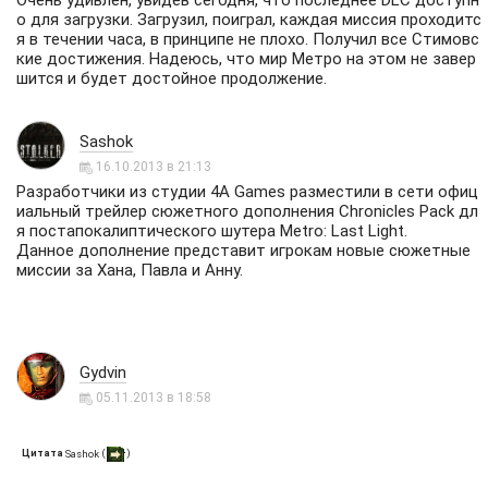
Очень удивлен, увидев сегодня, что последнее DLC доступн
о для загрузки. Загрузил, поиграл, каждая миссия проходитс
я в течении часа, в принципе не плохо. Получил все Стимовс
кие достижения. Надеюсь, что мир Метро на этом не завер
шится и будет достойное продолжение.
Sashok
16.10.2013 в 21:13
Разработчики из студии 4A Games разместили в сети офиц
иальный трейлер сюжетного дополнения Chronicles Pack дл
я постапокалиптического шутера Metro: Last Light.
Данное дополнение представит игрокам новые сюжетные
миссии за Хана, Павла и Анну.
Gydvin
05.11.2013 в 18:58
Цитата
(
)
Sashok