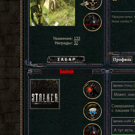
"Прошлое-пепел, б
Skype russkiy72
Уважение:
133
Награды:
32
Хабар сталкера
Sashok
Цитата
Ufolog
(
Может, они
Совершенно 
с лишним Гб
Цитата
serj66
(
А тут есть.