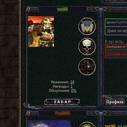
serj66
Цитата
PsyDOG
Даже на о
А тут есть..
Сообщение от 
Ссылки на 
Уважение:
24
Награды:
1
Облучение:
0%
Хабар сталкера
PsyDOG
serj66
, да н