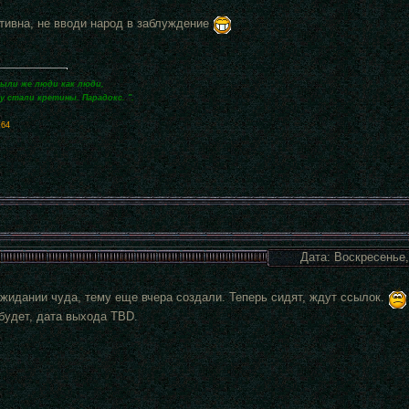
тивна, не вводи народ в заблуждение
были же люди как люди,
зу стали кретины. Парадокс. ".
x64
Дата: Воскресенье,
ожидании чуда, тему еще вчера создали. Теперь сидят, ждут ссылок.
 будет, дата выхода TBD.