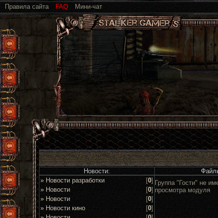
Правила сайта
FAQ
Мини-чат
Новости:
Файл
» Новости разработки
[
0
]
Группа "Гости" не им
» Новости
[
0
]
просмотра модуля
» Новости
[
0
]
» Новости кино
[
0
]
» Новости
[
0
]