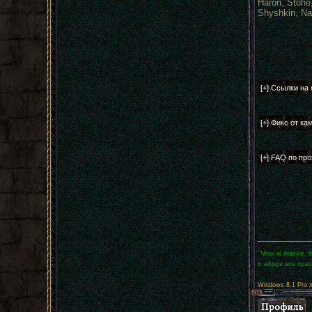
Haron, Stohe
Shyshkin, Na
"Что ж такое, 
и вдруг все сра
Windows 8.1 Pro 