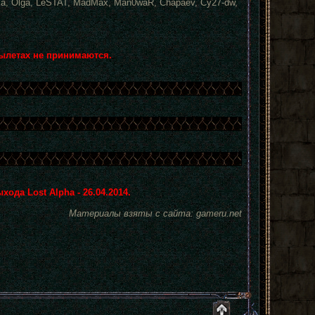
dima, Olga, LeSTAT, MadMax, Man0waR, Chapaev, Cy27-dw,
вылетах не принимаются.
да Lost Alpha - 26.04.2014.
Материалы взяты с сайта: gameru.net