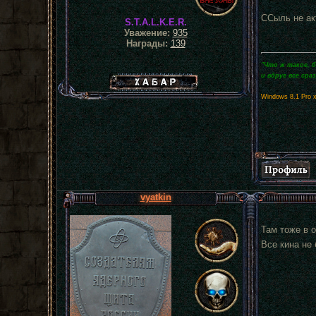
ССыль не ак
S.T.A.L.K.E.R.
Уважение:
935
Награды:
139
"Что ж такое, 
и вдруг все сра
Хабар сталкера
Windows 8.1 Pro 
vyatkin
Там тоже в 
Все кина не