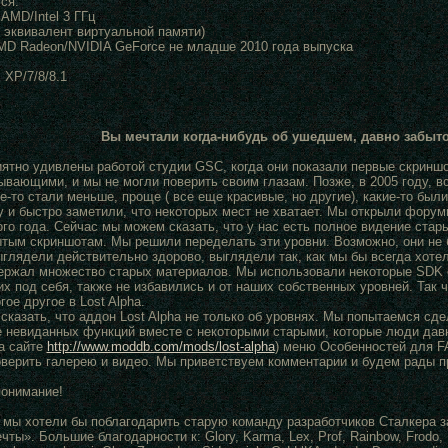
ся:
AMD/Intel 3 ГГц
+ эквивалент виртуальной памяти)
MD Radeon/NVIDIA GeForce не младше 2010 года выпуска
 XP/7/8/8.1
Вы мечтали когда-нибудь об ушедшем, давно забыто
ятно удивлены работой студии GSC, когда они показали первые скриншот
ывающими, и мы не могли поверить своим глазам. Позже, в 2005 году, в
е-то стали меньше, проще ( все еще красивые, но другие), какие-то был
у и быстро заметили, что некоторых мест не хватает. Мы открыли форум
ого года. Сейчас мы можем сказать, что у нас есть полное видение ст
ытым скриншотам. Мы решили переделать эти уровни. Возможно, они не 
ыглядели действительно здорово, выглядели так, как мы бы всегда хоте
ержал множество старых материалов. Мы использовали некоторые SDK о
х под себя, также не избавились и от наших собственных уровней. Так 
гое другое в Lost Alpha.
казать, что аддон Lost Alpha не только об уровнях. Мы попытаемся сде
е невиданных функций вместе с некоторыми старыми, которые люди давн
на сайте
http://www.moddb.com/mods/lost-alpha
) меню Особенностей для FAQ
оверить галерею и видео. Мы приветствуем комментарии и будем рады п
понимание!
 мы хотели бы поблагодарить старую команду разработчиков Сталкера за 
чты». Большие благодарности к: Glory, Karma, Lex, Prof, Rainbow, Frodo, Da