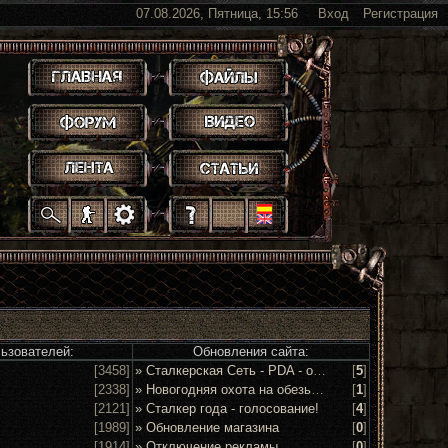
07.08.2026, Пятница, 15:56
Вход
Регистрация
.
.
.
.
.
.
.
.
.
.
.
льзователей:
Обновления сайта:
[3458]
» Сталкерская Сеть - PDA - обсуждение и предложения
[
5
]
[2338]
» Новогодняя охота на обезьян 2016!
[
1
]
[2121]
» Сталкер года - голосование!
[
4
]
[1989]
» Обновление магазина
[
0
]
[1914]
» Отключение рекламы
[
0
]