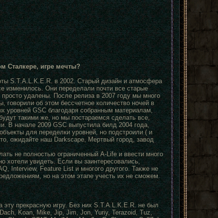
м Сталкере, игре мечты?
ы S.T.A.L.K.E.R. в 2002. Старый дизайн и атмосфера
се изменилось. Они переделали почти все старые
и просто удалены. После релиза в 2007 году мы много
ы, говорили об этом бессчетное количество ночей в
арых уровней GSC благодаря собранным материалам,
будут такими же, но мы постараемся сделать все,
ли. В начале 2009 GSC выпустила билд 2004 года,
бъекты для переделки уровней, но подстроили ( и
что, ожидайте наш Darkscape, Мертвый город, завод
лать не полностью ограниченный A-Life и ввести много
о хотели увидеть. Если вы заинтересовались,
, Interview, Feature List и многого другого. Также не
редложениям, но на этом этапе учесть их не сможем.
эту прекрасную игру. Без них S.T.A.L.K.E.R. не был
ch, Koan, Mike, Jip, Jim, Jon, Yuriy, Terazoid, Tuz,