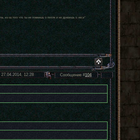
ла, из-за того что ты не помнишь о пепле и не думаешь о лесе"
 27.04.2014, 12:28
Сообщение #
104