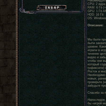
Рекомендует
CPU: 2 ядра 
Хабар сталкера
RAM: 6 Гб (
GPU: 1 Гб A
HDD: 16 Гб
OS: Windows
Описание:
Мы были при
были захват
уровни. Каки
играли в игр
течение цел
видео и заб
чтобы они в
который сод
пофиксили) и
Росток и мно
Необходимо с
новых, ране
проверьте (
забудьте пр
Спасибо за 
Напоследок,
бы «игрой ме