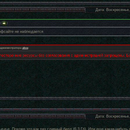
Дата: Воскресенье,
(
)
ффсайте не наблюдается
администратора
akva
:
посторонние ресурсы без согласования с администрацией запрещены. Ба
Дата: Воскресенье,
е-е-е-е. Похоже это как раз сливный билд (6,3 Гб). Или еще какая-нибудь