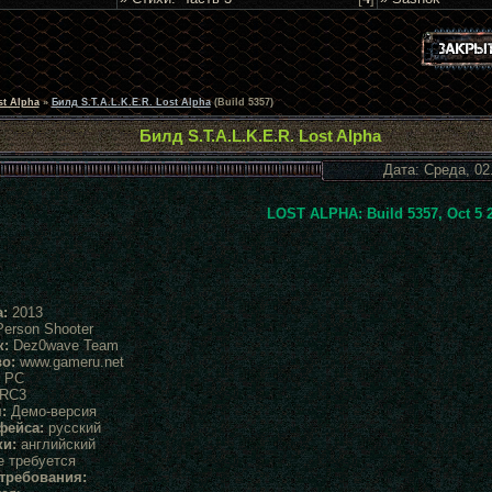
st Alpha
»
Билд S.T.A.L.K.E.R. Lost Alpha
(Build 5357)
Билд S.T.A.L.K.E.R. Lost Alpha
Дата: Среда, 02
LOST ALPHA: Build 5357, Oct 5 
:
2013
Person Shooter
к:
Dez0wave Team
о:
www.gameru.net
PC
 RC3
:
Демо-версия
фейса:
русский
ки:
английский
 требуется
требования: