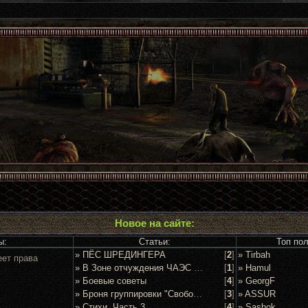
Новое на сайте:
ы:
Статьи:
Топ по
» ПЁС ШРЕДИНГЕРА
[
2
]
» Tirbah
еет права
» В Зоне отчуждения ЧАЭС задержан очередной сталкер
[
1
]
» Hamul
» Боевые советы
[
4
]
» GeorgF
» Броня группировки "Свобода"
[
3
]
» ASSUR
» Стихи. Часть 3
[
4
]
» Sashok