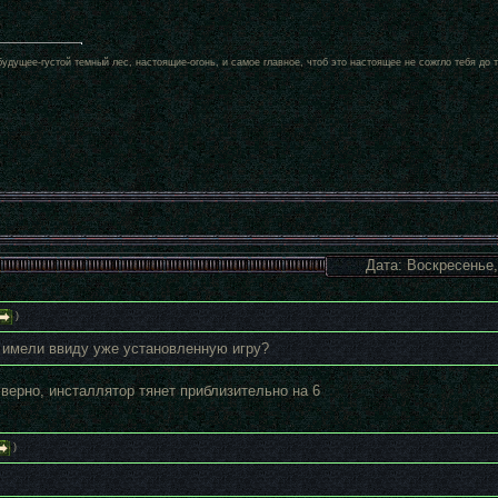
удущее-густой темный лес, настоящие-огонь, и самое главное, чтоб это настоящее не сожгло тебя до т
Дата: Воскресенье,
)
 имели ввиду уже установленную игру?
верно, инсталлятор тянет приблизительно на 6
)
.