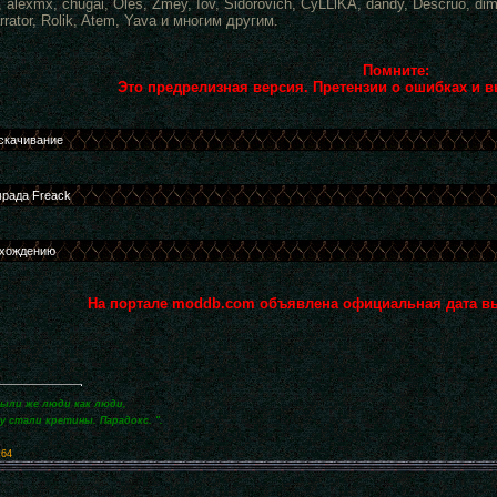
, alexmx, chugai, Oles, Zmey, Iov, Sidorovich, CyLLlKA, dandy, Descruo, 
rrator, Rolik, Atem, Yava и многим другим.
Помните:
Это предрелизная версия. Претензии о ошибках и 
На портале moddb.com объявлена официальная дата выхо
были же люди как люди,
зу стали кретины. Парадокс. ".
x64