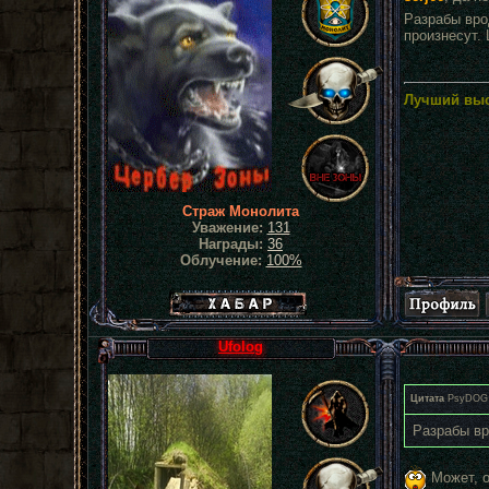
Разрабы вро
произнесут. 
Лучший выс
Страж Монолита
Уважение:
131
Награды:
36
Облучение:
100%
Хабар сталкера
Ufolog
Цитата
PsyDOG
Разрабы вр
Может, о