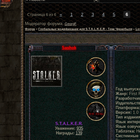
«
1
2
3
4
5
6
Страница
6
из
6
Модератор форума:
GeorgF
Форум
»
Глобальные модификации для S.T.A.L.K.E.R - Тени Чернобыля
»
Lo
Sashok
Год выпуска
Жанр:
First 
Разработчи
Издательств
Платформа:
Версия:
1.0
Тип издания
Язык интер
S.T.A.L.K.E.R.
Язык озвуч
Уважение:
935
Таблэтка:
Не
Награды:
139
Системные 